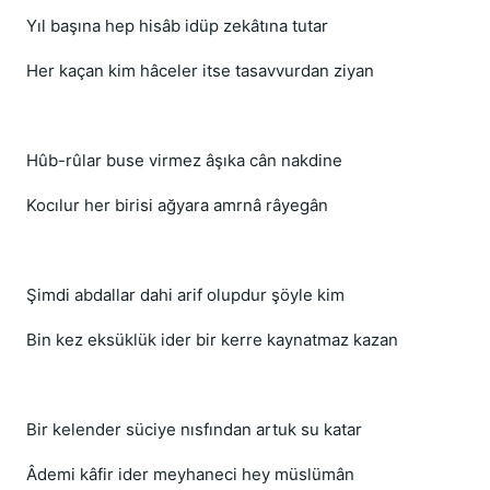
Yıl başına hep hisâb idüp zekâtına tutar
Her kaçan kim hâceler itse tasavvurdan ziyan
Hûb-rûlar buse virmez âşıka cân nakdine
Kocılur her birisi ağyara amrnâ râyegân
Şimdi abdallar dahi arif olupdur şöyle kim
Bin kez eksüklük ider bir kerre kaynatmaz kazan
Bir kelender süciye nısfından artuk su katar
Âdemi kâfir ider meyhaneci hey müslümân