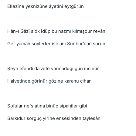
Ellezîne yeknizûne âyetini eytgürün
Hân-ı Gâzî sıdk idüp bu nazmı kılmışdur revân
Ger yaman söylerler ise anı Sunbur'dan sorun
Şeyh efendi da'vete varmaduğı gün incinür
Halvetinde görinür gözine karanu cihan
Sofular nefs atına binüp sipahiler gibi
Sarkıdur sorguç yirine ensesinden taylesân