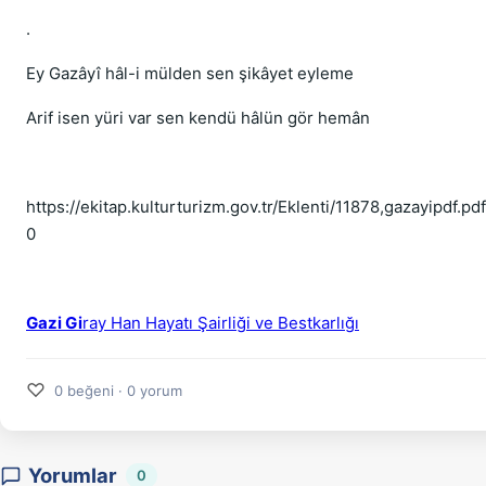
.
Ey Gazâyî hâl-i mülden sen şikâyet eyleme
Arif isen yüri var sen kendü hâlün gör hemân
https://ekitap.kulturturizm.gov.tr/Eklenti/11878,gazayipdf.pd
0
Gazi Gi
ray Han Hayatı Şairliği ve Bestkarlığı
♡
0 beğeni · 0 yorum
Yorumlar
0