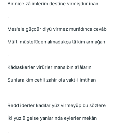
Bir nice zâlimlerim destine virmişdür inan
.
Mes'ele güçdür diyü virmez murâdınca cevâb
Müfti müsteftîden almadukça tâ kim armağan
.
Kâdıaskerler virürler mansıbın a'lâların
Şunlara kim cehli zahir ola vakt-i imtihan
.
Redd iderler kadılar yüz virmeyüp bu sözlere
İki yüzlü gelse yanlarında eylerler mekân
.