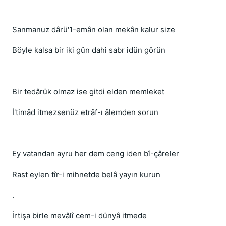
Sanmanuz dârü'1-emân olan mekân kalur size
Böyle kalsa bir iki gün dahi sabr idün görün
Bir tedârük olmaz ise gitdi elden memleket
İ'timâd itmezsenüz etrâf-ı âlemden sorun
Ey vatandan ayru her dem ceng iden bî-çâreler
Rast eylen tîr-i mihnetde belâ yayın kurun
.
İrtişa birle mevâlî cem-i dünyâ itmede