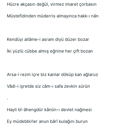
Hücre akçasın değül, virmez imaret çorbasın
Müstefidinden müderris almayınca hakk-ı nân
Kendüyi allâme-i asram diyü düzer bozar
İki yüzlü cübbe almış eğnine her çift bozan
Arsa-i rezm içre biz kanlar döküp kan ağlaruz
Vâdi-i işretde siz câm-ı safa zevkin sürün
.
Hayli bî-âhengdür kânûn-ı devlet nağmesi
Ey müdebbirler anun bârî kulağını burun