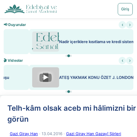
Giriş
‹
›
📢 Duyurular
Nadir içeriklere kısıtlama ve kredi sistemi getirildi
‹
›
🎬 Videolar
▶
ATEŞ YAKMAK KONU ÖZET J. LONDON
Telh-kâm olsak aceb mi hâlimizni bir
görün
Gazi Giray Han
· 13.04.2016
·
Gazi Giray Han Gazayî Şiirleri