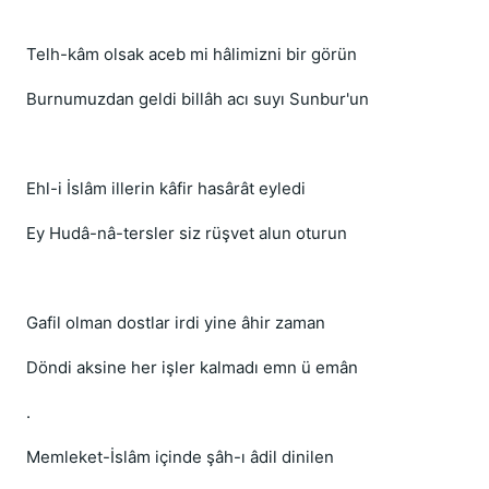
Telh-kâm olsak aceb mi hâlimizni bir görün
Burnumuzdan geldi billâh acı suyı Sunbur'un
Ehl-i İslâm illerin kâfir hasârât eyledi
Ey Hudâ-nâ-tersler siz rüşvet alun oturun
Gafil olman dostlar irdi yine âhir zaman
Döndi aksine her işler kalmadı emn ü emân
.
Memleket-İslâm içinde şâh-ı âdil dinilen