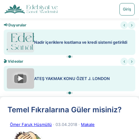
Giriş
‹
›
📢 Duyurular
Nadir içeriklere kısıtlama ve kredi sistemi getirildi
‹
›
🎬 Videolar
▶
ATEŞ YAKMAK KONU ÖZET J. LONDON
Temel Fıkralarına Güler misiniz?
Ömer Faruk Hüsmüllü
· 03.04.2018
·
Makale