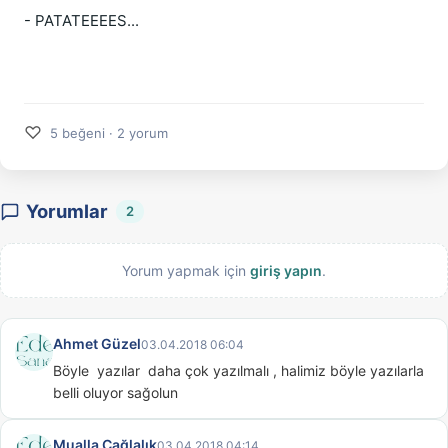
- PATATEEEES...
♡
5 beğeni · 2 yorum
Yorumlar
2
Yorum yapmak için
giriş yapın
.
Ahmet Güzel
03.04.2018 06:04
Böyle  yazılar  daha çok yazılmalı , halimiz böyle yazılarla  
belli oluyor sağolun
Mualla Çağlalık
03.04.2018 04:14