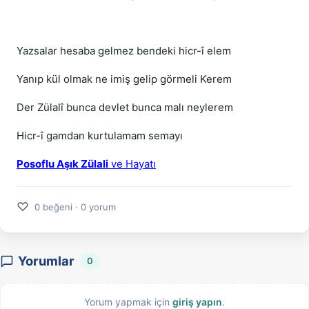
Yazsalar hesaba gelmez bendeki hicr-î elem
Yanıp kül olmak ne imiş gelip görmeli Kerem
Der Zülalî bunca devlet bunca malı neylerem
Hicr-î gamdan kurtulamam semayı
Posoflu Aşık Zülali
ve Hayatı
♡
0 beğeni · 0 yorum
Yorumlar
0
Yorum yapmak için
giriş yapın
.