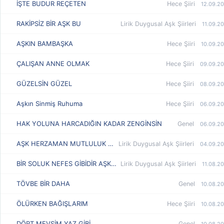
İŞTE BUDUR REÇETEN
Hece Şiiri
12.09.20
RAKİPSİZ BİR AŞK BU
Lirik Duygusal Aşk Şiirleri
11.09.20
AŞKIN BAMBAŞKA
Hece Şiiri
10.09.20
ÇALIŞAN ANNE OLMAK
Hece Şiiri
09.09.20
GÜZELSİN GÜZEL
Hece Şiiri
08.09.20
Aşkın Sinmiş Ruhuma
Hece Şiiri
06.09.20
HAK YOLUNA HARCADIĞIN KADAR ZENGİNSİN
Genel
06.09.20
AŞK HERZAMAN MUTLULUK VERMİYOR
Lirik Duygusal Aşk Şiirleri
04.09.20
BİR SOLUK NEFES GİBİDİR AŞK ÖLENE
Lirik Duygusal Aşk Şiirleri
11.08.20
TÖVBE BİR DAHA
Genel
10.08.20
ÖLÜRKEN BAĞIŞLARIM
Hece Şiiri
10.08.20
DÖRT MEVSİM YAZ GİBİ
Genel
10.08.20