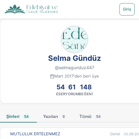
Giriş
Selma Gündüz
@selmagunduz447
Mart 2017'den beri üye
54
61
148
ESER
YORUM
BEĞENI
Şiirleri
Yazıları
Tümü
54
0
54
MUTLULUK ERTELENMEZ
Genel
05.09.20