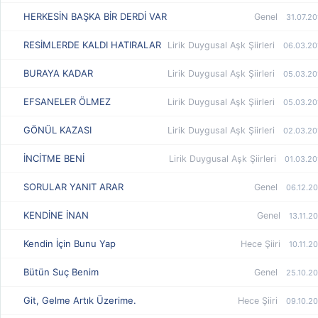
HERKESİN BAŞKA BİR DERDİ VAR
Genel
31.07.20
RESİMLERDE KALDI HATIRALAR
Lirik Duygusal Aşk Şiirleri
06.03.20
BURAYA KADAR
Lirik Duygusal Aşk Şiirleri
05.03.20
EFSANELER ÖLMEZ
Lirik Duygusal Aşk Şiirleri
05.03.20
GÖNÜL KAZASI
Lirik Duygusal Aşk Şiirleri
02.03.20
İNCİTME BENİ
Lirik Duygusal Aşk Şiirleri
01.03.20
SORULAR YANIT ARAR
Genel
06.12.20
KENDİNE İNAN
Genel
13.11.2
Kendin İçin Bunu Yap
Hece Şiiri
10.11.2
Bütün Suç Benim
Genel
25.10.20
Git, Gelme Artık Üzerime.
Hece Şiiri
09.10.20