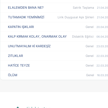
ELALEMDEN BANA NE?
Satrik Taşlama
21.04.20
TUTAMADIK YEMİNİMİZİ
Lirik Duygusal Aşk Şiirleri
21.04.20
KAPATIN IŞIKLARI
Genel
20.04.20
KALP KIRMAK KOLAY, ONARMAK OLAY
Didaktik Eğitici
06.04.20
UNUTMAYALIM Kİ KARDEŞİZ
Genel
23.03.20
ZITLIKLAR
Genel
22.03.20
HATİCE TEYZE
Genel
22.03.20
ÖLÜM
Genel
16.03.20