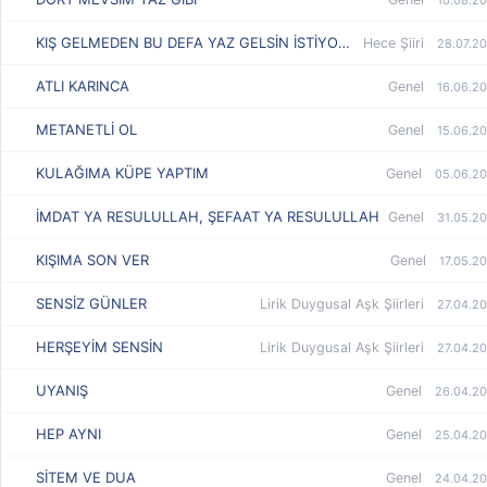
KIŞ GELMEDEN BU DEFA YAZ GELSİN İSTİYORUM
Hece Şiiri
28.07.20
ATLI KARINCA
Genel
16.06.20
METANETLİ OL
Genel
15.06.20
KULAĞIMA KÜPE YAPTIM
Genel
05.06.20
İMDAT YA RESULULLAH, ŞEFAAT YA RESULULLAH
Genel
31.05.20
KIŞIMA SON VER
Genel
17.05.20
SENSİZ GÜNLER
Lirik Duygusal Aşk Şiirleri
27.04.20
HERŞEYİM SENSİN
Lirik Duygusal Aşk Şiirleri
27.04.20
UYANIŞ
Genel
26.04.20
HEP AYNI
Genel
25.04.20
SİTEM VE DUA
Genel
24.04.20