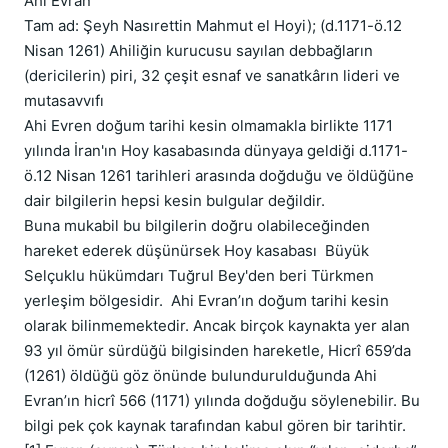
Ahi Evran

Tam ad: Şeyh Nasırettin Mahmut el Hoyi); (d.1171-ö.12 
Nisan 1261) Ahiliğin kurucusu sayılan debbağların 
(dericilerin) piri, 32 çeşit esnaf ve sanatkârın lideri ve 
mutasavvıfı

Ahi Evren doğum tarihi kesin olmamakla birlikte 1171 
yılında İran'ın Hoy kasabasında dünyaya geldiği d.1171-
ö.12 Nisan 1261 tarihleri arasında doğduğu ve öldüğüne 
dair bilgilerin hepsi kesin bulgular değildir.

Buna mukabil bu bilgilerin doğru olabileceğinden 
hareket ederek düşünürsek Hoy kasabası  Büyük 
Selçuklu hükümdarı Tuğrul Bey'den beri Türkmen 
yerleşim bölgesidir.  Ahi Evran’ın doğum tarihi kesin 
olarak bilinmemektedir. Ancak birçok kaynakta yer alan 
93 yıl ömür sürdüğü bilgisinden hareketle, Hicrî 659’da 
(1261) öldüğü göz önünde bulundurulduğunda Ahi 
Evran’ın hicrî 566 (1171) yılında doğduğu söylenebilir. Bu 
bilgi pek çok kaynak tarafından kabul gören bir tarihtir. 