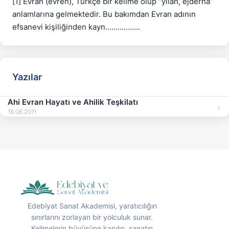
[1] Evran (evren), Türkçe bir kelime olup “yılan, ejderha” 
anlamlarına gelmektedir. Bu bakımdan Evran adının 
efsanevi kişiliğinden kayn.................
Yazılar
Ahi Evran Hayatı ve Ahilik Teşkilatı
16.06.2011
Edebiyat Sanat Akademisi, yaratıcılığın
sınırlarını zorlayan bir yolculuk sunar.
Kelimelerin büyüsüne kapılın, sanatın