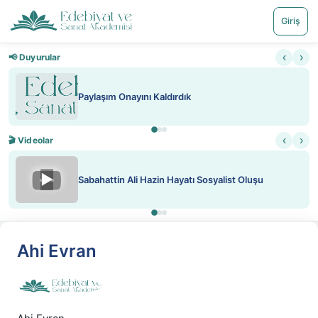
Giriş
‹
›
📢 Duyurular
Paylaşım Onayını Kaldırdık
‹
›
🎬 Videolar
▶
Sabahattin Ali Hazin Hayatı Sosyalist Oluşu
Ahi Evran