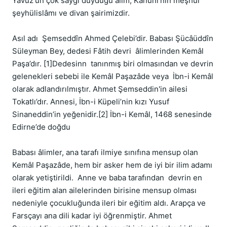
Yavuz'un çok saygı duyduğu âlim, Kanuni'nin meşhur 
şeyhülislâmı ve divan şairimizdir.

Asıl adı  Şemseddîn Ahmed Çelebi’dir. Babası Şücâüddîn 
Süleyman Bey, dedesi Fâtih devri  âlimlerinden Kemâl 
Paşa’dır. [1]Dedesinn  tanınmış biri olmasından ve devrin 
gelenekleri sebebi ile Kemâl Paşazâde veya  İbn-i Kemâl 
olarak adlandırılmıştır. Ahmet Şemseddin'in ailesi 
Tokatlı’dır. Annesi, İbn-i Küpeli’nin kızı Yusuf 
Sinaneddin’in yeğenidir.[2] İbn-i Kemâl, 1468 senesinde 
Edirne’de doğdu

Babası âlimler, ana tarafı ilmiye sınıfına mensup olan 
Kemâl Paşazâde, hem bir asker hem de iyi bir ilim adamı 
olarak yetiştirildi.  Anne ve baba tarafından  devrin en 
ileri eğitim alan ailelerinden birisine mensup olması 
nedeniyle çocukluğunda ileri bir eğitim aldı. Arapça ve 
Farsçayı ana dili kadar iyi öğrenmiştir. Ahmet 