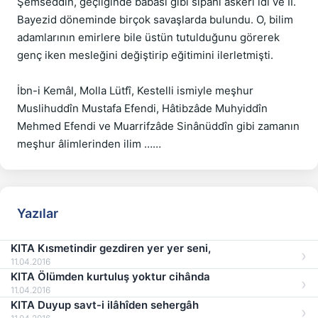
Şemseddin, geçliğinde babası gibi sipahi askeri idi ve II. 
Bayezid döneminde birçok savaşlarda bulundu. O, bilim 
adamlarının emirlere bile üstün tutulduğunu görerek 
genç iken mesleğini değiştirip eğitimini ilerletmişti.

İbn-i Kemâl, Molla Lütfî, Kestelli ismiyle meşhur 
Muslihuddîn Mustafa Efendi, Hâtibzâde Muhyiddîn 
Mehmed Efendi ve Muarrifzâde Sinânüddîn gibi zamanın 
Yazılar
KITA Kısmetindir gezdiren yer yer seni,
11.04.2016
KITA Ölümden kurtuluş yoktur cihânda
11.04.2016
KITA Duyup savt-i ilâhîden sehergâh