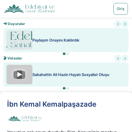
Giriş
‹
›
📢 Duyurular
Paylaşım Onayını Kaldırdık
‹
›
🎬 Videolar
▶
Sabahattin Ali Hazin Hayatı Sosyalist Oluşu
İbn Kemal Kemalpaşazade