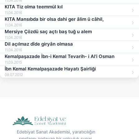
11.04.2016
KITA Tiz olma teemmül kıl
11.04.2016
KITA Mansıbda bir olsa dahi ger âlim ü câhil,
11.04.2016
Mersiye Çözdü saç açtı baş tuğ u alem
11.04.2016
Dil açılmaz dîde giryân olmasa
11.04.2016
Kemalpaşazade İbn-i Kemal Tevarih- i Al'i Osman
11.03.2015
İbn Kemal Kemalpaşazade Hayatı Şairliği
09.07.2012
Edebiyat Sanat Akademisi, yaratıcılığın
sınırlarını zorlayan bir yolculuk sunar.