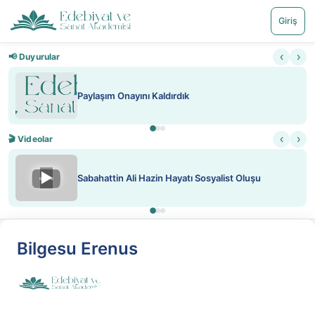
Giriş
‹
›
📢 Duyurular
Paylaşım Onayını Kaldırdık
‹
›
🎬 Videolar
▶
Sabahattin Ali Hazin Hayatı Sosyalist Oluşu
Bilgesu Erenus