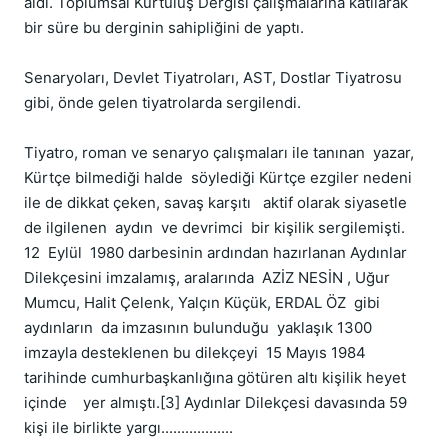
aldı. Toplumsal Kurtuluş Dergisi çalışmalarına katılarak 
bir süre bu derginin sahipliğini de yaptı.

Senaryoları, Devlet Tiyatroları, AST, Dostlar Tiyatrosu 
gibi, önde gelen tiyatrolarda sergilendi.

Tiyatro, roman ve senaryo çalışmaları ile tanınan  yazar,  
Kürtçe bilmediği halde  söylediği Kürtçe ezgiler nedeni 
ile de dikkat çeken, savaş karşıtı   aktif olarak siyasetle 
de ilgilenen  aydın  ve devrimci  bir kişilik sergilemişti.  
12  Eylül  1980 darbesinin ardından hazırlanan Aydınlar 
Dilekçesini imzalamış, aralarında  AZİZ NESİN , Uğur 
Mumcu, Halit Çelenk, Yalçın Küçük, ERDAL ÖZ  gibi 
aydınların  da imzasının bulunduğu  yaklaşık 1300 
imzayla desteklenen bu dilekçeyi  15 Mayıs 1984 
tarihinde cumhurbaşkanlığına götüren altı kişilik heyet 
içinde    yer almıştı.[3] Aydınlar Dilekçesi davasında 59 