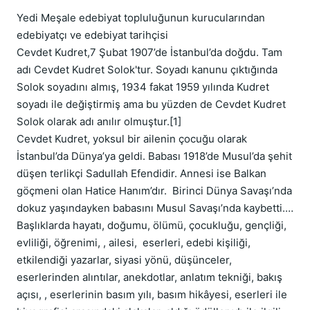
Yedi Meşale edebiyat topluluğunun kurucularından 
edebiyatçı ve edebiyat tarihçisi    

Cevdet Kudret,7 Şubat 1907’de İstanbul’da doğdu. Tam 
adı Cevdet Kudret Solok'tur. Soyadı kanunu çıktığında 
Solok soyadını almış, 1934 fakat 1959 yılında Kudret 
soyadı ile değiştirmiş ama bu yüzden de Cevdet Kudret 
Solok olarak adı anılır olmuştur.[1]

Cevdet Kudret, yoksul bir ailenin çocuğu olarak 
İstanbul’da Dünya’ya geldi. Babası 1918’de Musul’da şehit 
düşen terlikçi Sadullah Efendidir. Annesi ise Balkan 
göçmeni olan Hatice Hanım’dır.  Birinci Dünya Savaşı’nda 
dokuz yaşındayken babasını Musul Savaşı’nda kaybetti.…

Başlıklarda hayatı, doğumu, ölümü, çocukluğu, gençliği, 
evliliği, öğrenimi, , ailesi,  eserleri, edebi kişiliği, 
etkilendiği yazarlar, siyasi yönü, düşünceler, 
eserlerinden alıntılar, anekdotlar, anlatım tekniği, bakış 
açısı, , eserlerinin basım yılı, basım hikâyesi, eserleri ile 