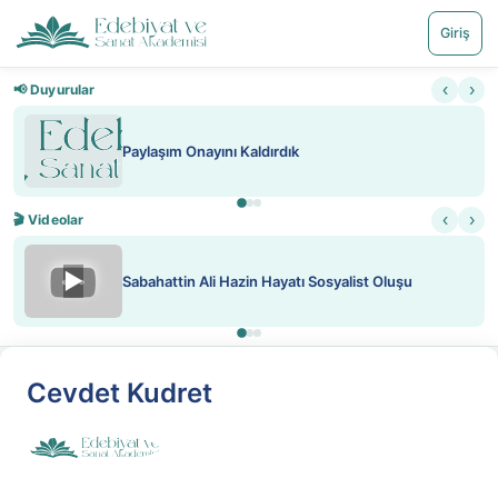
Giriş
‹
›
📢 Duyurular
Nadir içeriklere kısıtlama ve kred
‹
›
🎬 Videolar
▶
Sosyalist Oluşu
ATEŞ YAKMAK KONU ÖZET J. 
Cevdet Kudret