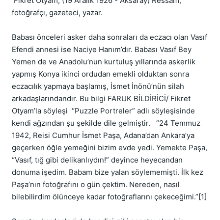
 Fikret Otyam, (19 Aralık 1926 - Aksaray) Ressam,  
fotoğrafçı, gazeteci, yazar.

Babası önceleri asker daha sonraları da eczacı olan Vasıf 
Efendi annesi ise Naciye Hanım’dır. Babası Vasıf Bey 
Yemen de ve Anadolu’nun kurtuluş yıllarında askerlik 
yapmış Konya ikinci ordudan emekli olduktan sonra 
eczacılık yapmaya başlamış, İsmet İnönü’nün silah 
arkadaşlarındandır. Bu bilgi FARUK BİLDİRİCİ/ Fikret 
Otyam’la söyleşi  “Puzzle Portreler” adlı söyleşisinde 
kendi ağzından şu şekilde dile gelmiştir.   “24 Temmuz 
1942, Reisi Cumhur İsmet Paşa, Adana’dan Ankara’ya 
geçerken öğle yemeğini bizim evde yedi. Yemekte Paşa,  
“Vasıf, tığ gibi delikanlıydın!” deyince heyecandan 
donuma işedim. Babam bize yalan söylememişti. İlk kez 
Paşa’nın fotoğrafını o gün çektim. Nereden, nasıl 
bilebilirdim ölünceye kadar fotoğraflarını çekeceğimi.”[1]
