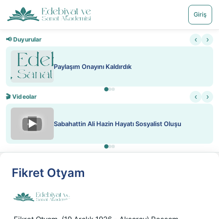
Giriş
‹
›
📢 Duyurular
Paylaşım Onayını Kaldırdık
‹
›
🎬 Videolar
▶
Sabahattin Ali Hazin Hayatı Sosyalist Oluşu
Fikret Otyam