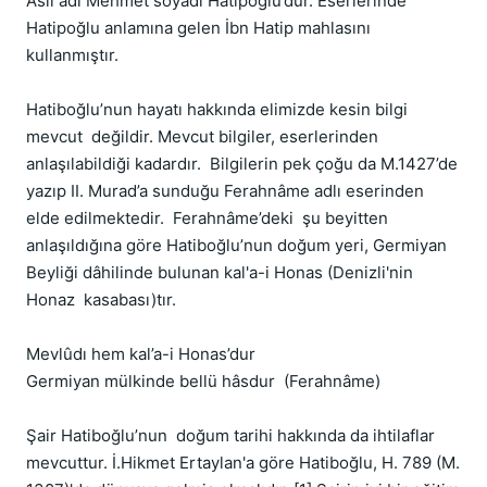
Asıl adı Mehmet soyadı Hatipoğlu’dur. Eserlerinde 
Hatipoğlu anlamına gelen İbn Hatip mahlasını 
kullanmıştır.

Hatiboğlu’nun hayatı hakkında elimizde kesin bilgi 
mevcut  değildir. Mevcut bilgiler, eserlerinden 
anlaşılabildiği kadardır.  Bilgilerin pek çoğu da M.1427’de 
yazıp II. Murad’a sunduğu Ferahnâme adlı eserinden 
elde edilmektedir.  Ferahnâme’deki  şu beyitten 
anlaşıldığına göre Hatiboğlu’nun doğum yeri, Germiyan  
Beyliği dâhilinde bulunan kal'a-i Honas (Denizli'nin 
Honaz  kasabası)tır. 

Mevlûdı hem kal’a-i Honas’dur 

Germiyan mülkinde bellü hâsdur  (Ferahnâme)

Şair Hatiboğlu’nun  doğum tarihi hakkında da ihtilaflar 
mevcuttur. İ.Hikmet Ertaylan'a göre Hatiboğlu, H. 789 (M. 