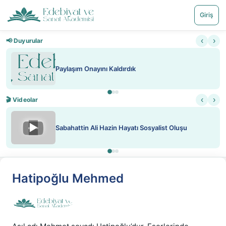
Giriş
‹
›
📢 Duyurular
ını Kaldırdık
Nadir içeriklere kı
‹
›
🎬 Videolar
▶
i Hazin Hayatı Sosyalist Oluşu
ATEŞ YAKMAK K
Hatipoğlu Mehmed