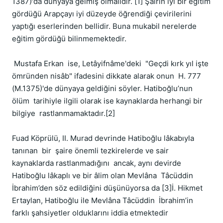
1387)'da dünyaya gelmiş olmalıdır. [1] Şairin iyi bir eğitim 
gördüğü Arapçayı iyi düzeyde öğrendiği çevirilerini 
yaptığı eserlerinden bellidir. Buna mukabil nerelerde 
eğitim gördüğü bilinmemektedir.

 Mustafa Erkan  ise, Letâyifnâme'deki  "Geçdi kırk yıl işte 
ömründen nisâb" ifadesini dikkate alarak onun  H. 777 
(M.1375)'de dünyaya geldiğini söyler. Hatiboğlu’nun  
ölüm  tarihiyle ilgili olarak ise kaynaklarda herhangi bir 
bilgiye  rastlanmamaktadır.[2]

Fuad Köprülü, II. Murad devrinde Hatiboğlu lâkabıyla 
tanınan  bir  şaire önemli tezkirelerde ve sair 
kaynaklarda rastlanmadığını  ancak, aynı devirde 
Hatiboğlu lâkaplı ve bir âlim olan Mevlâna  Tâcüddin  
İbrahim’den söz edildiğini düşünüyorsa da [3]İ. Hikmet 
Ertaylan, Hatiboğlu ile Mevlâna Tâcüddin  İbrahim’in 