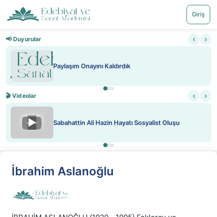
Giriş
‹
›
📢 Duyurular
Paylaşım Onayını Kaldırdık
‹
›
🎬 Videolar
▶
Sabahattin Ali Hazin Hayatı Sosyalist Oluşu
İbrahim Aslanoğlu