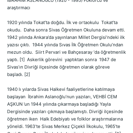
İBRAHİM ASLANOĞLU (1920 - 1995) Foklorcu ve 
araştırmacı

1920 yılında Tokat’ta doğdu. İlk ve ortaokulu  Tokat’ta  
okudu.  Daha sonra Sivas Öğretmen Okuluna devam etti. 
1942 yılında Ankara’da yayınlanan Millet Dergisi’ndeki ilk 
yazısı çıktı.  1944 yılında Sıvas İlk Öğretmen Okulu’ndan 
mezun oldu.  Siirt Pervari ve Bahçesaray ‘da öğretmenlik 
yaptı. [1]  Askerlik görevini  yaptıktan sonra  1947 de 
Sivas’ın Divriği ilçesinde öğretmen olarak göreve 
başladı. [2]

1940 lı yılarda Sivas Halkevi faaliyetlerine katılmaya 
başlayan  İbrahim Aslanoğlu’nun yazıları, VEHBİ CEM 
AŞKUN ’un 1944 yılında çıkarmaya başladığı Yayla 
Dergisinde yazıları çıkmaya başlamıştı. Divriği ilçesinde 
öğretmen iken  Halk Edebiyatı ve folklor araştırmalarına 
yöneldi. 1963’te Sivas Merkez Çiçekli İlkokulu, 1965’te 