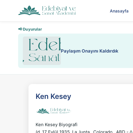
Anasayfa
📢 Duyurular
Paylaşım Onayını Kaldırdık
Ken Kesey
Ken Kesey Biyografi

(d. 17 Eylül 1935, La Junta , Colorado , ABD - ö