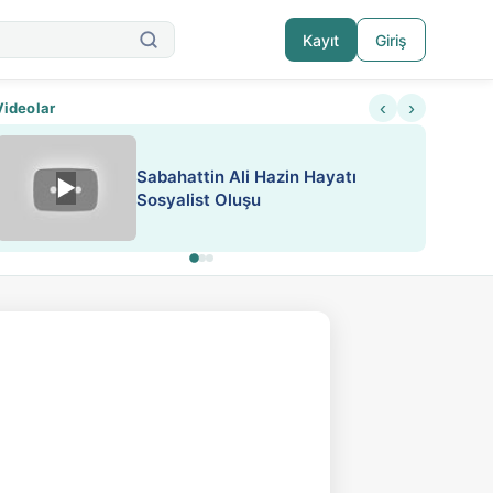
Kayıt
Giriş
‹
›
Videolar
Sabahattin Ali Hazin Hayatı
▶
Nadir içeriklere kısıtlama ve kredi sistemi get
Sosyalist Oluşu