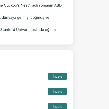
 Cuckoo's Nest”  adlı romanın ABD ‘li 
ak dünyaya gelmiş, doğmuş ve 
Stanford Üniversitesi'nde eğitim 
İncele
İncele
İncele