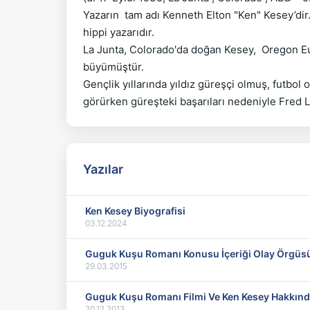
Yazarın  tam adı Kenneth Elton "Ken" Kesey’dir
hippi yazarıdır. 

La Junta, Colorado'da doğan Kesey,  Oregon Eug
büyümüştür. 

Gençlik yıllarında yıldız güreşçi olmuş, futbo
Yazılar
Ken Kesey Biyografisi
03.12.2024
Guguk Kuşu Romanı Konusu İçeriği Olay Örgüs
29.03.2015
Guguk Kuşu Romanı Filmi Ve Ken Kesey Hakkın
20.12.2013