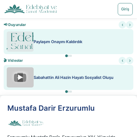
Giriş
‹
›
📢 Duyurular
Paylaşım Onayını Kaldırdık
‹
›
🎬 Videolar
▶
Sabahattin Ali Hazin Hayatı Sosyalist Oluşu
Mustafa Darir Erzurumlu