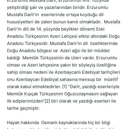
Erzurumlu Mustafa Darîr, Erzurum’un XIV. Yüzyılda 
yetiştirdiği şair ve yazarlarından biridir. Erzurumlu 
Mustafa Darîr’in  eserlerinde ortaya koyduğu dil 
hususiyetleri de zaten bunun kanıtı olmaktadır.  Mustafa 
Darir’in dili de 14. yüzyılda beylikler dönemi Eski 
Anadolu Türkçesinin Azeri Lehçesi etkisi altındaki Doğu 
Anadolu Türkçesidir. Mustafa Darir’in dil  özelliklerinde 
Doğu Anadolu bölgesi ve  Azeri ağzı ile bir müddet 
kaldığı  Memlûk Türkçesinin de izleri vardır. Erzurumlu 
olması ve Azeri lehçesine yakın bir söyleyiş özelliğine 
sahip olması nedeni ile Azerbaycanlı Edebiyat tarihçileri 
onu Azerbaycan Edebiyat sahasına mensup bir  müellif 
olarak kabul etmektedirler. [1] “Darîr, yazdığı eserleriyle 
Memlûk Kıpçak Türkçesinin Oğuzculaşmasını sağlayan 
ilk ediplerimizden“[2] biri olarak ve yazdığı eserleri ile 
tarihe geçmiştir.

Hayatı hakkında  Osmanlı kaynaklarında hiç bir bilgi 