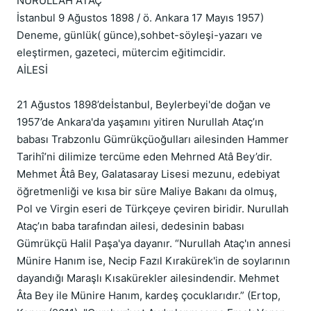
NURULLAH ATAÇ

İstanbul 9 Ağustos 1898 / ö. Ankara 17 Mayıs 1957) 
Deneme, günlük( günce),sohbet-söyleşi-yazarı ve 
eleştirmen, gazeteci, mütercim eğitimcidir.

AİLESİ

21 Ağustos 1898’deİstanbul, Beylerbeyi'de doğan ve 
1957’de Ankara'da yaşamını yitiren Nurullah Ataç’ın 
babası Trabzonlu Gümrükçüoğulları ailesinden Hammer 
Tarihî’ni dilimize tercüme eden Mehrned Atâ Bey’dir. 
Mehmet Âtâ Bey, Galatasaray Lisesi mezunu, edebiyat 
öğretmenliği ve kısa bir süre Maliye Bakanı da olmuş, 
Pol ve Virgin eseri de Türkçeye çeviren biridir. Nurullah 
Ataç’ın baba tarafından ailesi, dedesinin babası 
Gümrükçü Halil Paşa'ya dayanır. “Nurullah Ataç'ın annesi 
Münire Hanım ise, Necip Fazıl Kırakürek'in de soylarının 
dayandığı Maraşlı Kısakürekler ailesindendir. Mehmet 
Âta Bey ile Münire Hanım, kardeş çocuklarıdır.” (Ertop, 