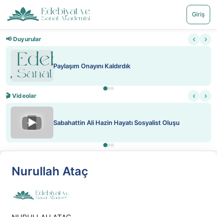
Giriş
‹
›
📢 Duyurular
Paylaşım Onayını Kaldırdık
‹
›
🎬 Videolar
▶
Sabahattin Ali Hazin Hayatı Sosyalist Oluşu
Nurullah Ataç