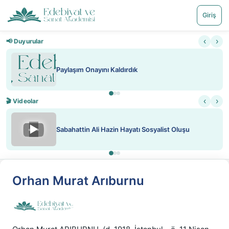
Giriş
‹
›
📢 Duyurular
Paylaşım Onayını Kaldırdık
‹
›
🎬 Videolar
▶
Sabahattin Ali Hazin Hayatı Sosyalist Oluşu
Orhan Murat Arıburnu