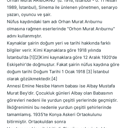
Orhan Murat ARIBURNU  (d. 1918, İstanbul - ö. 11 Nisan 
1989, İstanbul), Sinema ile ünlenen yönetmen, senaryo 
yazarı, oyuncu ve şair.

Nüfus kaydındaki tam adı Orhan Murat Arıburnu 
olmasına rağmen eserlerinde "Orhon Murat Arıburnu" 
adını kullanmıştır.

Kaynaklar şairin doğum yeri ve tarihi hakkında farklı 
bilgiler verir. Kimi Kaynaklara göre 1918 yılında 
İstanbul’da [1][2]Kimi kaynaklara göre 12 Aralık 1920'de 
Eskişehir'de doğmuştur. Fakat şairin nüfus kaydına göre 
doğum tarihi Doğum Tarihi 1 Ocak 1918 [3] İstanbul 
olarak gözükmektedir.[4]

Annesi Emine Nesibe Hanım babası ise Albay Mustafa 
Murat Bey'dir. Çocukluk günleri Albay olan Babasının 
görevleri nedeni ile yurdun çeşitli yerlerinde geçmiştir. 
İlköğrenimini bu nedenle yurdun çeşitli şehirlerinde 
tamamlamış. 1935'te Konya Askeri Ortaokulunu 
bitirmiştir. Ortaokuldan sonra
