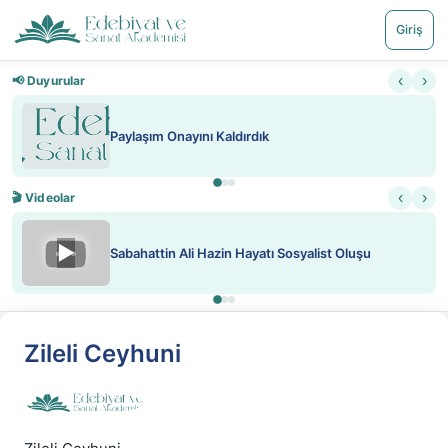
Giriş
‹
›
📢 Duyurular
Paylaşım Onayını Kaldırdık
‹
›
🎬 Videolar
▶
Sabahattin Ali Hazin Hayatı Sosyalist Oluşu
Zileli Ceyhuni