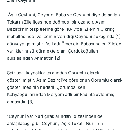
Zileli Ceyhuni

 Âşık Ceyhuni, Ceyhuni Baba ve Ceyhuni diye de anılan  
Tokat’ın Zile ilçesinde doğmuş  bir ozandır. Asım 
Bezirci’nin tespitlerine göre  1847’de  Zile’nin Çıkrıkçı 
mahallesinde  ve  adının verildiği Ceyhuni sokağında [1] 
dünyaya gelmiştir. Asıl adı Ömer’dir. Babası halen Zile’de 
varlıklarını sürdürmekte olan  Çördükoğulları 
sülalesinden Ahmet'tir. [2]

Şair bazı kaynaklar tarafından Çorumlu olarak 
gösterilmiştir. Asım Bezirci'ye göre onun Çorumlu olarak 
gösterilmesinin nedeni  Çorumda iken 
Kahyaoğulları’ndan Meryem adlı bir kadınla evlenmiş 
olmasıdır. [3]

“Ceyhunî var Nuri çıraklarından” dizesinden de 
anlaşılacağı gibi  Ceyhun,  Aşık Tokatlı Nuri ’nin 