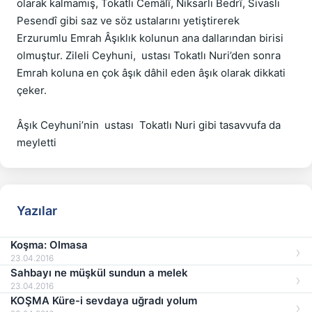
olarak kalmamış, Tokatlı Cemâlî, Niksarlı Bedrî, Sivaslı 
Pesendî gibi saz ve söz ustalarını yetiştirerek  
Erzurumlu Emrah Âşıklık kolunun ana dallarından birisi 
olmuştur. Zileli Ceyhuni,  ustası Tokatlı Nuri’den sonra 
Emrah koluna en çok âşık dâhil eden âşık olarak dikkati 
çeker.

Âşık Ceyhuni’nin  ustası  Tokatlı Nuri gibi tasavvufa da 
meyletti
Yazılar
Koşma: Olmasa
23.04.2016
Sahbayı ne müşkül sundun a melek
23.04.2016
KOŞMA Küre-i sevdaya uğradı yolum