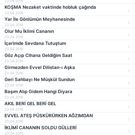
23.04.2016
KOŞMA Nezaket vaktinde hobluk çağında
23.04.2016
Yar İle Gönlümün Meyhanesinde
23.04.2016
Olur Mu İklimi Cananın
23.04.2016
İçerimde Sevdana Tutuştum
23.04.2016
Göz Açıp Cihana Geldiğim Saat
23.04.2016
Girmezden Evvel Dilistan-ı Aşka
23.04.2016
Geri Sahbayı Ne Müşkül Sundun
23.04.2016
Başım Alıp Gidem Hangi Diyara
23.04.2016
AKIL BERİ GEL BERİ GEL
23.04.2016
EVVEL ATEŞ PÜSKÜRÜRKEN AĞZIMDAN
23.04.2016
İKLİMİ CANANIN SOLDU GÜLLERİ
23.04.2016