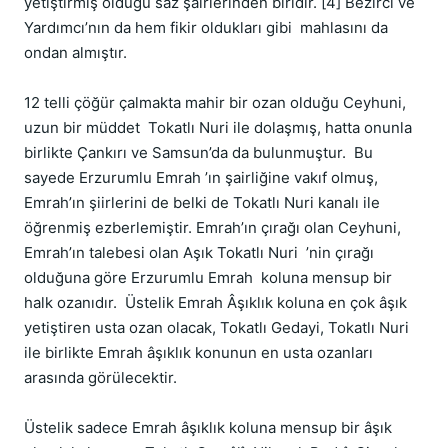
yetiştirmiş olduğu saz şairlerinden biridir. [4] Bezirci ve 
Yardımcı’nın da hem fikir oldukları gibi  mahlasını da 
ondan almıştır.  

12 telli çöğür çalmakta mahir bir ozan olduğu Ceyhuni, 
uzun bir müddet  Tokatlı Nuri ile dolaşmış, hatta onunla 
birlikte Çankırı ve Samsun’da da bulunmuştur.  Bu 
sayede Erzurumlu Emrah ’ın şairliğine vakıf olmuş, 
Emrah’ın şiirlerini de belki de Tokatlı Nuri kanalı ile 
öğrenmiş ezberlemiştir. Emrah’ın çırağı olan Ceyhuni,  
Emrah’ın talebesi olan Aşık Tokatlı Nuri  ’nin çırağı 
olduğuna göre Erzurumlu Emrah  koluna mensup bir 
halk ozanıdır.  Üstelik Emrah Âşıklık koluna en çok âşık 
yetiştiren usta ozan olacak, Tokatlı Gedayi, Tokatlı Nuri 
ile birlikte Emrah âşıklık konunun en usta ozanları 
arasında görülecektir.

Üstelik sadece Emrah âşıklık koluna mensup bir âşık 