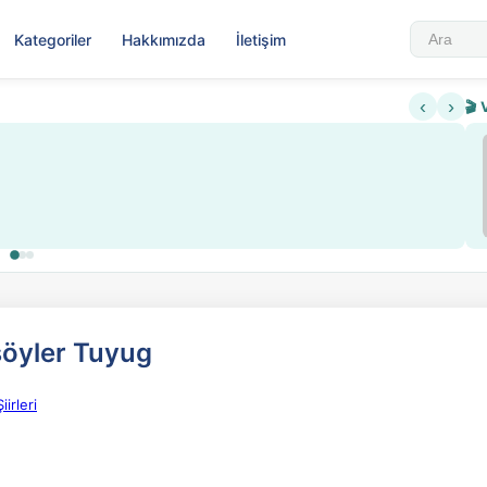
Kategoriler
Hakkımızda
İletişim
‹
›
🎬 
 söyler Tuyug
irleri