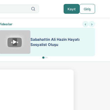
Kayıt
Giriş
‹
›
Videolar
Sabahattin Ali Hazin Hayatı
▶
Nadir içeriklere kısıtlama ve kredi sistemi get
Sosyalist Oluşu