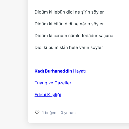
Didüm ki lebün didi ne şîrîn söyler
Didüm ki bilün didi ne nârin söyler
Didüm ki canum cümle fedâdur saçuna
Didi ki bu miskîn hele varın söyler
Kadı Burhaneddin
Hayatı
Tuyug ve Gazeller
Edebi Kişiliği
♡
1 beğeni · 0 yorum