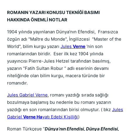
ROMANIN YAZARI KONUSU TEKNİĞİ BASIMI
HAKKINDA ÖNEMLİ NOTLAR
1904 yılında yayınlanan Dünya'nın Efendisi, Fransızca
özgün adı "Maître du Monde", İngilizcesi "Master of the
World", bilim kurgu yazarı
Jules
Verne
'nin son
romanlarından biridir. Eser ilk kez 1904 yılında
yuayıncısı Pierre-Jules Hetzel tarafından basılmış,
yazarın “Fatih Sultan Robur “ adlı eserinin devamı
niteliğinde olan bilim kurgu, macera türünde bir
romanıdır.
Jules Gabriel Verne
, romanı yazdığı sırada sağlığı
bozulmaya başlamış bu nedenle bu romanı yazarın
yazdığı en son romanlarından birisi olmuştur. ( bkz
Jules
Gabriel
Verne Ha
yatı Edebi Kişiliği
)
Roman Türkçeye “
Dünya’nın Efendisi, Dünya Efendisi,