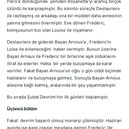
Paris'e döndüğünde yeniden Rosanette'yi aramış birçok
üzüntü ile karşılaşmıştır. Bu sıkıntılı süreçte Deslauriers
ile rastlaşmış ve arkadaşı ona bir müddet daha annesinin
yanına gitmesini önermiştir. Eve dönen Frédéric,
komşusunun kızı olan Louise ile nişanlanır.
Deslauriers de giderek Bayan Arnoux’a , Frederic’in
Loise ile evleneceğini haber vermiştir. Bunun üzerine
Bayan Arnaux ile Frederic bir birlerine aşık olduklarını
itiraf da ederler. Hatta bir yerde buluşmaya da karar
verirler. Fakat Bayan Arnoux'un oğlu o gün ciddi biçimde
hastalanır ve buluşmaya gelmez. Sonuçta Bayan Arnoux
ailesine bağlı kalmış, aralarında bir şey yaşanmamıştır.
Bu sırada Şubat Devrimi'nin ilk günleri başlamıştır.
Üçüncü bölüm
Fakat devrim başarılı olmuş monarşi çökmüştür. Haziran
ayında ise kanlı olaylar meydana gelmiş Frederic ‘de