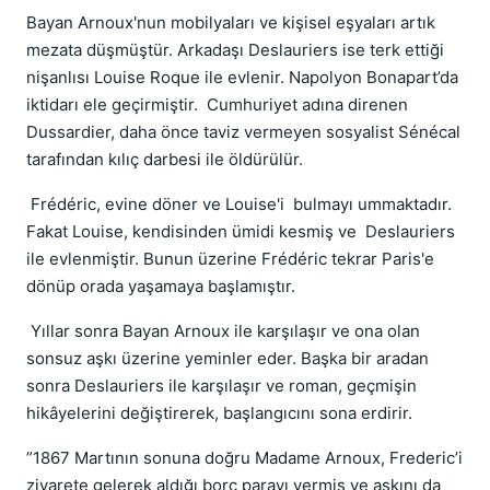
Bayan Arnoux'nun mobilyaları ve kişisel eşyaları artık
mezata düşmüştür. Arkadaşı Deslauriers ise terk ettiği
nişanlısı Louise Roque ile evlenir. Napolyon Bonapart’da
iktidarı ele geçirmiştir. Cumhuriyet adına direnen
Dussardier, daha önce taviz vermeyen sosyalist Sénécal
tarafından kılıç darbesi ile öldürülür.
Frédéric, evine döner ve Louise'i bulmayı ummaktadır.
Fakat Louise, kendisinden ümidi kesmiş ve Deslauriers
ile evlenmiştir. Bunun üzerine Frédéric tekrar Paris'e
dönüp orada yaşamaya başlamıştır.
Yıllar sonra Bayan Arnoux ile karşılaşır ve ona olan
sonsuz aşkı üzerine yeminler eder. Başka bir aradan
sonra Deslauriers ile karşılaşır ve roman, geçmişin
hikâyelerini değiştirerek, başlangıcını sona erdirir.
”1867 Martının sonuna doğru Madame Arnoux, Frederic’i
ziyarete gelerek aldığı borç parayı vermiş ve aşkını da