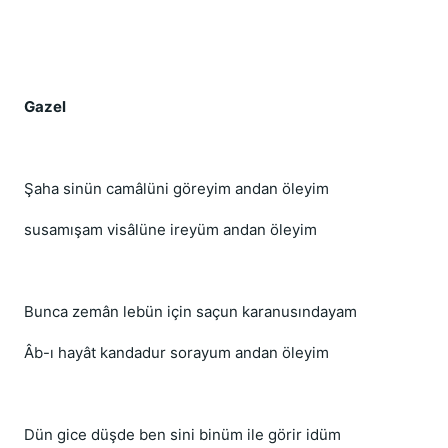
Gazel
Şaha sinün camâlüni göreyim andan öleyim
susamışam visâlüne ireyüm andan öleyim
Bunca zemân lebün için saçun karanusındayam
Âb-ı hayât kandadur sorayum andan öleyim
Dün gice düşde ben sini binüm ile görir idüm