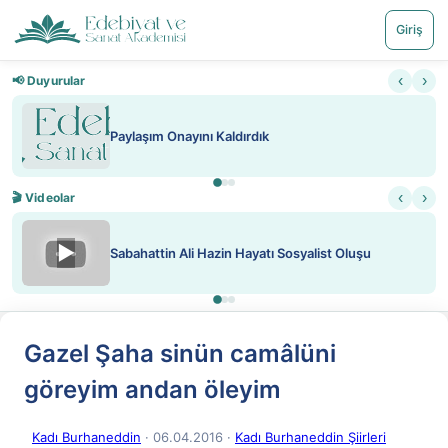
Giriş
‹
›
📢 Duyurular
Paylaşım Onayını Kaldırdık
‹
›
🎬 Videolar
▶
Sabahattin Ali Hazin Hayatı Sosyalist Oluşu
Gazel Şaha sinün camâlüni
göreyim andan öleyim
Kadı Burhaneddin
· 06.04.2016
·
Kadı Burhaneddin Şiirleri