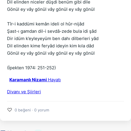
Dil elinden niceler düşdi benüm gibi dile
Gönül ey vây gönül vây gönül ey vây gönül
Tîr-i kaddümi kemân ideli ol hûr-nijâd
Şast-ı gamdan dil-i sevdâ-zede bula idi şâd
Dir idüm k’eyleyeyüm ben dahı dilberleri yâd
Dil elinden kime feryâd ideyin kim kıla dâd
Gönül ey vây gönül vây gönül ey vây gönül
(İpekten 1974: 251-252)
Karamanlı Nizami
Hayatı
Divanı ve Şiirleri
♡
0 beğeni · 0 yorum