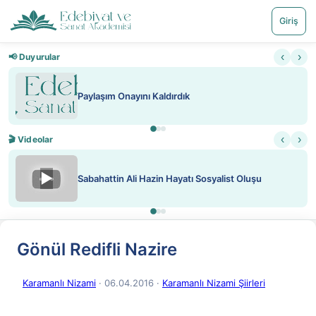
Giriş
‹
›
📢 Duyurular
Paylaşım Onayını Kaldırdık
‹
›
🎬 Videolar
▶
Sabahattin Ali Hazin Hayatı Sosyalist Oluşu
Gönül Redifli Nazire
Karamanlı Nizami
· 06.04.2016
·
Karamanlı Nizami Şiirleri