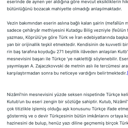
eserinde de aynen yer aldığına göre mev­cut eksikliklerin hi
bütünlüğünü bozacak mahiyette olmadığı anlaşılmak­tadır.
Vezin bakımından eserin aslına bağlı kalan şairin (mefaîlün 
sadece çehâryâr methiyesini Kutadgu Bilig vezniyle (feûlün f
yazması, Köprülü'ye göre Türk ve İran edebiyatlarında başk
yan bir orijinallik teşkil etmektedir. Ken­disinin de kuvvetli 
rin baş tarafına koyduğu 271 beyitlik ilâveden anlaşılan Kutb
mesnevisini başarı ile Türkçe ‘ye naklet­tiği söylenebilir. Eser
yayımlayan A. Zajaczkovvski de metnin aslı ile tercümesi ara
karşılaştırmadan sonra bu neticeye vardığını belirtmektedir.
Nizâmî'nin mesnevisini yüzde seksen nispetinde Türkçe keli
Kutub'un bu eseri zengin bir sözlüğe sahiptir. Kutub, Nizâmî'
çok titizlikle işlemiş olduğu aşk ko­nusunu Türkçe ifade etme
göstermiş ve o devir Türkçesinin bütün imkânlarını ortaya ko
hazinesini de bulup, henüz yazı diline geçmemiş birçok Tür