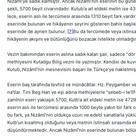
Nizamî'ye sadık kalmıştır. Ancak Nizâmî'nin eserinin bu gün
şekli, 5700 beyit civarındadır. Kutub'a ait eldeki metin ise 43
lece, eserin aslı ile tercümesi arasında 1310 beyit fark vardı
eserinde bulunan ve hikâyenin seyrini göste­ren bahis başlık
eserinde de aynen bulunur.
[7]
Bu da tercümede veya istinsah
hikâyenin akışını ve bütünlüğünü bozacak nitelikte olmadığın
Vezin bakımından eserin aslına sadık kalan şair, sadece "dört
methiyesini Kutadgu Bilig vezni ile yazmıştır. Kendisi de kuvv
Kutub, Nizâmî'nin mesnevisini başarı ile Türkçe'ye nakletmişt
Eserin baş tarafında tevhid ve münâcâtlar. Hz. Peygamber ve
na'tlar. Tini Beg Han ve eşi adına methi­yelerle "sebeb-i te'lîf-i
zamînin eseri yaklaşık 5700, Kutb'a ait eldeki metin ise 4729
eserin aslı ile tercümesi arasında 1000 beyte yakın bir fark o
bu fark, ya Nizâmî'nin oldukça uzun ve edebî sanatlarla yüklü 
Kutb'un kısaltmış olduğunu veya metnin istinsah sırasında eks
dü­şündürmektedir. Ancak Nizâmî'nin ese­rinde bulunan bölüm