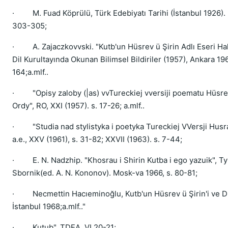
· M. Fuad Köprülü, Türk Edebiyatı Tarihi (İstanbul 1926). İ
303-305;
· A. Zajaczkovvski. "Kutb'un Hüsrev ü Şirin Adlı Eseri Hakk
Dil Kurultayında Okunan Bilimsel Bildiriler (1957), Ankara 196
164;a.mlf..
· "Opisy zaloby (|as) vvTureckiej vversiji poematu Hüsrev 
Ordy", RO, XXI (1957). s. 17-26; a.mlf..
· "Studia nad stylistyka i poetyka Tureckiej VVersji Husra
a.e., XXV (1961), s. 31-82; XXVII (1963). s. 7-44;
· E. N. Nadzhip. "Khosrau i Shirin Kutba i ego yazuik", Ty
Sbornik(ed. A. N. Kononov). Mosk-va 1966, s. 80-81;
· Necmettin Hacıeminoğlu, Kutb'un Hüsrev ü Şirin'i ve Dil
İstanbul 1968;a.mlf.."
· Kutub", TDEA, VI,20-21;