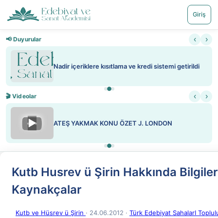
Giriş
‹
›
📢 Duyurular
Nadir içeriklere kısıtlama ve kredi sistemi getirildi
‹
›
🎬 Videolar
▶
ATEŞ YAKMAK KONU ÖZET J. LONDON
Kutb Husrev ü Şirin Hakkında Bilgiler
Kaynakçalar
Kutb ve Hüsrev ü Şirin
· 24.06.2012
·
Türk Edebiyat SahalarI Toplul