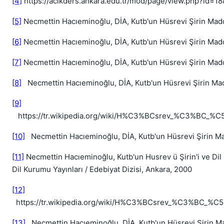
[4]
https://acikders.ankara.edu.tr/mod/page/view.php?id=
[5]
Necmettin Hacıeminoğlu, DİA, Kutb'un Hüsrevi Şirin Madde
[6]
Necmettin Hacıeminoğlu, DİA, Kutb'un Hüsrevi Şirin Madde
[7]
Necmettin Hacıeminoğlu, DİA, Kutb'un Hüsrevi Şirin Madde
[8]
Necmettin Hacıeminoğlu, DİA, Kutb'un Hüsrevi Şirin Madd
[9]
https://tr.wikipedia.org/wiki/H%C3%BCsrev_%C3%BC_%C5
[10]
Necmettin Hacıeminoğlu, DİA, Kutb'un Hüsrevi Şirin Mad
[11]
Necmettin Hacıeminoğlu, Kutb'un Husrev ü Şirin'i ve Dil 
Dil Kurumu Yayınları / Edebiyat Dizisi, Ankara, 2000
[12]
https://tr.wikipedia.org/wiki/H%C3%BCsrev_%C3%BC_%C5
[13]
Necmettin Hacıeminoğlu, DİA, Kutb'un Hüsrevi Şirin Mad