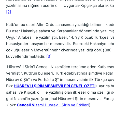
yazılmasına rağmen eserin dili i Uygurca-Kıpçakça olarak ka
[2]
Kutb'un bu eseri Altın Ordu sahasında yazıldığı bilinen ilk ed
Bu eser Hakaniye sahası ve Karahanlılar döneminde yazılmış 
Uygur Alfabesi ile yazılmıştır. Eser, 14. Yy Kıpçak Türkçesi 
hususiyetleri taşıyan bir mesnevidir. Eserdeki Hakaniye lehç
çokluğu eserin Maveraünnehr civarında yazıldığı görüşünü
kuvvetlendirmektedir.
[3]
Hüsrev'-i Şirin’i Genceli Nizami’den tercüme eden Kutb eser
vermiştir. Kutb’un bu eseri, Türk edebiyatında şimdiye kadar
Hüsrev ü Şîrîn ve Ferhâd u Şîrîn mesnevisinin ilk Türkçe çevi
Bkz
HÜSREV Ü ŞİRİN MESNEVİLERİ GENEL ÖZETİ
) Ayrıca 
sahası ve Kıpçak dili ile yazılmış olan ilk eser olma özelliği de
gibi Nizami’in yazdığı orijinal Hüsrev-i Şirin mesnevisi Farsç
( bkz
Genceli N
izami Husrev-i Şirin ve Etkileri
)