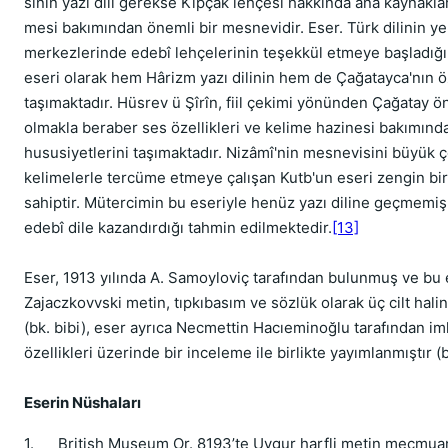
sının yazı dili gerekse Kıpçak lehçesi hak­kında ana kaynaklard
mesi bakımından önemli bir mesnevidir. Eser. Türk dilinin ye
merkezlerinde edebî lehçelerinin teşek­kül etmeye başladığ
eseri olarak hem Hârizm yazı dilinin hem de Çağatayca'nın öz
taşımakta­dır. Hüsrev ü Şîrîn, fiil çekimi yönünden Çağatay 
olmakla beraber ses özellikleri ve kelime hazinesi bakımın­d
hususiyetlerini taşımak­tadır. Nizâmî'nin mesnevisini büyük 
kelimelerle tercüme et­meye çalışan Kutb'un eseri zengin bir
sahiptir. Mütercimin bu eseriyle henüz yazı diline geçmemiş 
edebî dile kazandırdığı tahmin edilmektedir.
[13]
Eser, 1913 yılında A. Samoyloviç tarafından bulunmuş ve bu
Zajaczkovvski metin, tıpkıbasım ve sözlük olarak üç cilt hali
(bk. bibi), eser ayrıca Necmettin Hacıeminoğlu tarafından iml
özellikleri üzerinde bir inceleme ile birlikte yayımlanmıştır (bk
Eserin Nüshaları
1. British Museum Or. 8193’te Uygur harfli metin mecmua