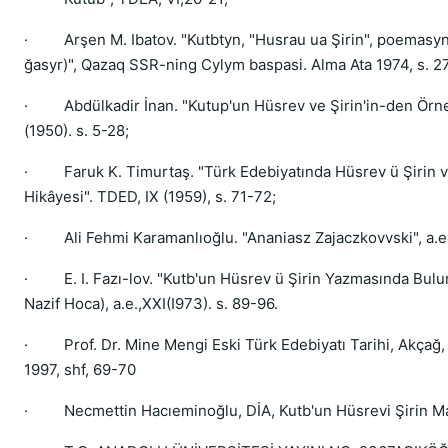
· Arşen M. Ibatov. "Kutbtyn, "Husrau ua Şirin", poemasyny
ğasyr)", Qazaq SSR-ning Cylym baspasi. Alma Ata 1974, s. 2
· Abdülkadir İnan. "Kutup'un Hüsrev ve Şirin'in-den Örne
(1950). s. 5-28;
· Faruk K. Timurtaş. "Türk Edebiyatında Hüsrev ü Şirin v
Hikâyesi". TDED, IX (1959), s. 71-72;
· Ali Fehmi Karamanlıoğlu. "Ananiasz Zajaczkovvski", a.e.,
· E. I. Fazı-lov. "Kutb'un Hüsrev ü Şirin Yazmasında Bulu­na
Nazif Hoca), a.e.,XXI(I973). s. 89-96.
· Prof. Dr. Mine Mengi Eski Türk Edebiyatı Tarihi, Akçağ, 
1997, shf, 69-70
· Necmettin Hacıeminoğlu, DİA, Kutb'un Hüsrevi Şirin Mad