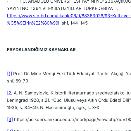
· T.C. ANADOLU ÜNİVERSİTESİ YAYINI NO: 2367AÇIKÖ
YAYINI NO: 1364 VIII-XIII.YÜZYILLAR TÜRKEDEBİYATI,
https://www.scribd.com/likable06/d/88363026/93-Kutb-ve
%C5%9Eirin%E2%80%99i
, shf, 144-145
FAYDALANDIĞIMIZ KAYNAKLAR
[1]
Prof. Dr. Mine Mengi Eski Türk Edebiyatı Tarihi, Akçağ, Ya
shf, 69-70
[2]
A. N. Samoyloviç, K istorii literaturnago sredneziatsko-t
Leningrad 1928, s.21. “Cuci Ulusu veya Altın Ordu Edebî Dili”, 
1935, s. 34-49. N. Hacıeminoğlu, age., s. X-XI
[3]
https://acikders.ankara.edu.tr/mod/page/view.php?id=