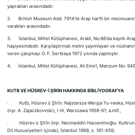
yaprakları arasındadır.
2. British Museum Add. 7914’te Arap harfli bir mecmuan
varakları arasındadır.
3. İstanbul, Millet Kütüphanesi, Arabî, No:86’da kayıtlı Arap
haşiyesindedir. Karşılaştırmalı metni yayımlayan ve nüshanın
veren çalışmayı O. F. Sertkaya 1972 yılında yapmıştır.
4. İstanbul, Millet Kütüphanesi, Ali Emirî, Manzum No: 94
KUTB VE HÜSREV-İ ŞİRİN HAKKINDA BİBLİYOGRAFYA
· Kutb, Hüsrev ü Şîrîn: Najstarsza Werşja 7u-reeka, Hüsr
(nşr. A. Zajacz­kovvski), l-lll, Warszawa 1958-61; a.mlf.,
· Hüsrev ü Şîrîn (nşr. Necmeddin Hacıeminoğlu. Kutb'un H
Dil Hususiyetleri içinde), İstanbul 1968, s. 181-459;