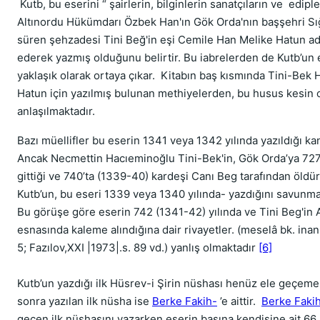
Kutb, bu eserini “ şairlerin, bilginlerin sanatçıların ve edipl
Altınordu Hükümdarı Özbek Han'ın Gök Orda'nın başşehri S
süren şehzadesi Tini Beğ'in eşi Cemile Han Melike Hatun 
ederek yazmış olduğunu belirtir. Bu iabrelerden de Kutb’un e
yaklaşık olarak ortaya çıkar. Kitabın baş kısmında Tini-Bek 
Hatun için yazılmış bulunan methiyelerden, bu husus kesin 
anlaşılmaktadır.
Bazı müellifler bu eserin 1341 veya 1342 yılında yazıldığı ka
Ancak Necmettin Hacıeminoğlu Tini-Bek'in, Gök Orda’ya 727 
gittiği ve 740’ta (1339-40) kardeşi Canı Beg tarafından öldü
Kutb’un, bu eseri 1339 veya 1340 yılında- yazdığını savunma
Bu görüşe göre eserin 742 (1341-42) yılında ve Tini Beg'in A
esnasında kaleme alındığına dair rivayetler. (meselâ bk. inan
5; Fazılov,XXI |1973|.s. 89 vd.) yanlış olmaktadır
[6]
Kutb’un yazdığı ilk Hüsrev-i Şirin nüshası henüz ele geçemem
sonra yazılan ilk nüsha ise
Berke Fakih-
’e aittir.
Berke Faki
geçen ilk nüshasını yazarken eserin başına kendisine ait 66 b