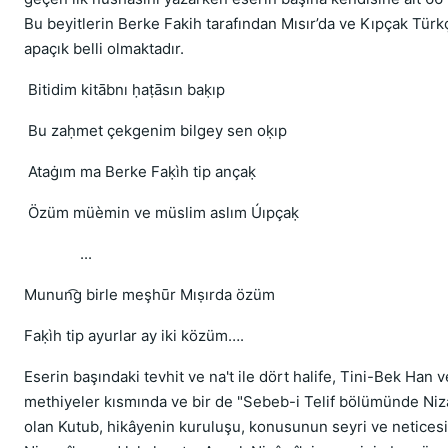
Bu beyitlerin Berke Fakih tarafından Mısır’da ve Kıpçak Türkçe
apaçık belli olmaktadır.
Bitidim kitābnı ḥaṭāsın baḳıp
Bu zaḥmet çekgenim bilgey sen oḳıp
Ataġım ma Berke Faḳìh tip ançaḳ
Özüm müèmin ve müslim aslım Úıpçaḳ
...
Munun͡g birle meşhūr Mıṣırda özüm
Faḳìh tip ayurlar ay iki közüm….
Eserin başındaki tevhit ve na't ile dört halife, Tini-Bek Han 
methiyeler kısmında ve bir de "Sebeb-i Telif bölümünde Niz
olan Kutub, hikâyenin kuruluşu, konusunun seyri ve netices