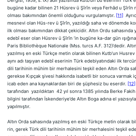
Dergisi, 1959, s. IX) adlı yazısında Kutb’un bu eserinin Türk 
bugüne kadar bilinen 21 Hüsrev ü Şîrîn veya Ferhâd u Şîrîn m
olması bakımından önemli olduğunu vurgulamıştır.
[11]
Ayrıc
mesnevi olan Hüs-rev ü Şîrîn, yazıldığı saha ve dönemde kon
ilk olması bakımından dikkat çekicidir. Altın Ordu sahasında ya
edebî eser olan Hüsrev ü Şîrîn ’in bugüne ka-dar gün ışığına
Paris Bibliothèque Nationale (Mss. turcs A.F. 312)’dedir. Alt
yazılmış en eski Türkçe metin olarak bilinen Kutb'un Husrev ü
aynı adı taşıyan edebî eserinin Türk edebiyatındaki ilk terc
dili tarihinin mühim bir merhalesini teşkil eden Altın Orda sah
gerekse Kıpçak şivesi hakkında isabetli bir sonuca varmak i
icab eden ana kaynaklardan biri de şüphesiz bu eserdir.
[12]
tarafından yazıldıktan 42 yıl sonra 1385 yılında Berke Fakih a
bilgini tarafından İskenderiye’de Altın Boga adına el yazısıy
yapılmıştır.
Altın Orda sahasında yazılmış en eski Türkçe metin olarak bi
rin, gerek Türk dili tarihinin mühim bir merhalesini teşkil ed