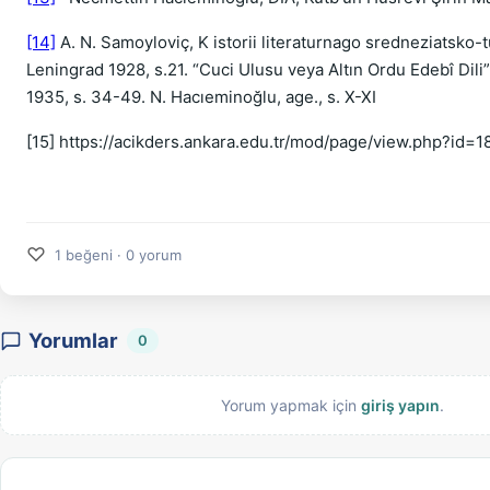
[14]
A. N. Samoyloviç, K istorii literaturnago sredneziatsko-
Leningrad 1928, s.21. “Cuci Ulusu veya Altın Ordu Edebî Dili”, 
1935, s. 34-49. N. Hacıeminoğlu, age., s. X-XI
[15] https://acikders.ankara.edu.tr/mod/page/view.php?id
♡
1 beğeni · 0 yorum
Yorumlar
0
Yorum yapmak için
giriş yapın
.