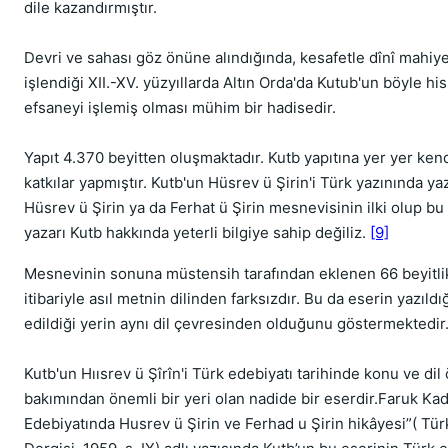
dile ka­zandırmıştır.
Devri ve sahası göz önüne alındığında, kesafetle dînî mahiye
işlendiği XII.-XV. yüzyıllarda Altın Orda'da Kutub'un böyle his
efsaneyi işlemiş olması mühim bir hadisedir.
Yapıt 4.370 beyitten oluşmaktadır. Kutb yapıtına yer yer ke
katkılar yapmıştır. Kutb'un Hüsrev ü Şirin'i Türk yazınında yaz
Hüsrev ü Şirin ya da Ferhat ü Şirin mesnevisinin ilki olup bu 
yazarı Kutb hakkında yeterli bilgiye sahip değiliz.
[9]
Mesnevinin sonuna müstensih tarafından eklenen 66 beyitlik
itiba­riyle asıl metnin dilinden farksızdır. Bu da eserin yazıldığ
edildiği yerin aynı dil çevresinden olduğunu göstermektedir
Kutb'un Hıısrev ü Şîrîn'i Türk edebiyatı tarihinde konu ve dil ö
bakımından önemli bir yeri olan nadide bir eserdir.Faruk Kad
Edebiyatında Husrev ü Şirin ve Ferhad u Şirin hikâyesi”( Türk