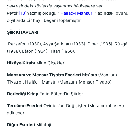
çevresindeki köylerde yaşanmış hâdiselere yer
verd
i”
[13]
Yazmış olduğu “
Hallac-ı Mansur
" adındaki oyunu
o yıllarda bir hayli beğeni toplamıştır.
ŞİİR KİTAPLARI:
Persefon (1930), Asya Şarkıları (1933), Pınar (1936), Rüzgâr
(1938), Lâton (1964), Titan (1966).
Hikâye Kitabı
Mine Çiçekleri
Manzum ve Mensur Tiyatro Eserleri
Mağara (Manzum
Tiyatro), Hallâc-ı Mansûr (Manzum-Mensur Tiyatro).
Derlediği Kitap
Emin Bülend'in Şiirleri
Tercüme Eserleri
Ovidius'un Değişişler (Metamorphoses)
adlı eseri
Diğer Eserleri
Mitoloji