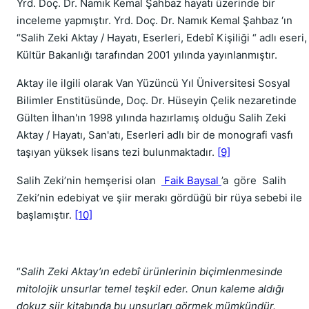
Yrd. Doç. Dr. Namık Kemal Şahbaz hayatı üzerinde bir
inceleme yapmıştır. Yrd. Doç. Dr. Namık Kemal Şahbaz ‘ın
“Salih Zeki Aktay / Hayatı, Eserleri, Edebî Kişiliği “ adlı eseri,
Kültür Bakanlığı tarafından 2001 yılında yayınlanmıştır.
Aktay ile ilgili olarak Van Yüzüncü Yıl Üniversitesi Sosyal
Bilimler Enstitüsünde, Doç. Dr. Hüseyin Çelik nezaretinde
Gülten İlhan'ın 1998 yılında hazırlamış olduğu Salih Zeki
Aktay / Hayatı, San'atı, Eserleri adlı bir de monografi vasfı
taşıyan yüksek lisans tezi bulunmaktadır.
[9]
Salih Zeki’nin hemşerisi olan
Faik Baysal
’a göre Salih
Zeki’nin edebiyat ve şiir merakı gördüğü bir rüya sebebi ile
başlamıştır.
[10]
“
Salih Zeki Aktay’ın edebî ürünlerinin biçimlenmesinde
mitolojik unsurlar temel teşkil eder. Onun kaleme aldığı
dokuz şiir kitabında bu unsurları görmek mümkündür.