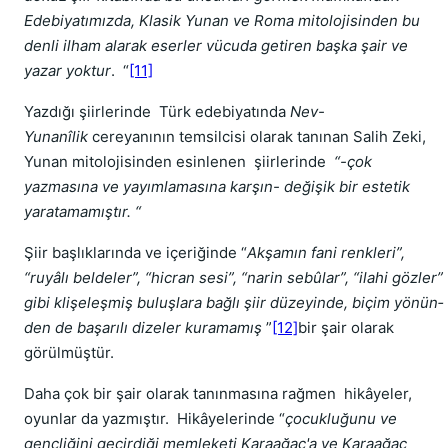
Edebiyatımızda, Klasik Yunan ve Roma mitolojisinden bu
denli ilham alarak eserler vücuda getiren başka şair ve
yazar yoktur
. “
[11]
Yazdığı şiirlerinde Türk edebiyatında
Nev-
Yunanîlik
cereyanının temsilcisi olarak tanınan Salih Zeki,
Yunan mitolojisinden esinlenen şiirlerinde
“-çok
yazmasına ve yayımlamasına karşın- değişik bir estetik
yaratamamıştır. “
Şiir başlıklarında ve içeriğinde “
Akşamın fani renkleri”,
“ruyâlı beldeler”, “hicran sesi”, “narin sebûlar”, “ilahi gözler”
gibi klişeleşmiş buluşlara bağlı şiir düzeyinde, biçim yönün­
den de başarılı dizeler kuramamış
”
[12]
bir şair olarak
görülmüştür.
Daha çok bir şair olarak tanınmasına rağmen hikâyeler,
oyunlar da yazmıştır. Hikâyelerinde “
çocukluğunu ve
gençliğini geçirdiği memleketi Karaağaç'a ve Karaağaç