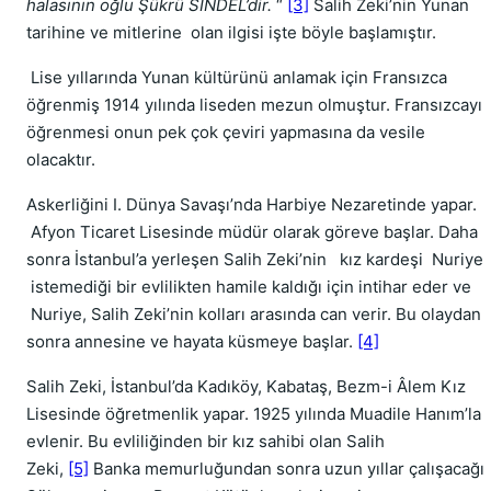
halasının oğlu Şükrü SİNDEL’dir.
“
[3]
Salih Zeki’nin Yunan
tarihine ve mitlerine olan ilgisi işte böyle başlamıştır.
Lise yıllarında Yunan kültürünü anlamak için Fransızca
öğrenmiş 1914 yılında liseden mezun olmuştur. Fransızcayı
öğrenmesi onun pek çok çeviri yapmasına da vesile
olacaktır.
Askerliğini I. Dünya Savaşı’nda Harbiye Nezaretinde yapar.
Afyon Ticaret Lisesinde müdür olarak göreve başlar. Daha
sonra İstanbul’a yerleşen Salih Zeki’nin kız kardeşi Nuriye
istemediği bir evlilikten hamile kaldığı için intihar eder ve
Nuriye, Salih Zeki’nin kolları arasında can verir. Bu olaydan
sonra annesine ve hayata küsmeye başlar.
[4]
Salih Zeki, İstanbul’da Kadıköy, Kabataş, Bezm-i Âlem Kız
Lisesinde öğretmenlik yapar. 1925 yılında Muadile Hanım’la
evlenir. Bu evliliğinden bir kız sahibi olan Salih
Zeki,
[5]
Banka memurluğundan sonra uzun yıllar çalışacağı