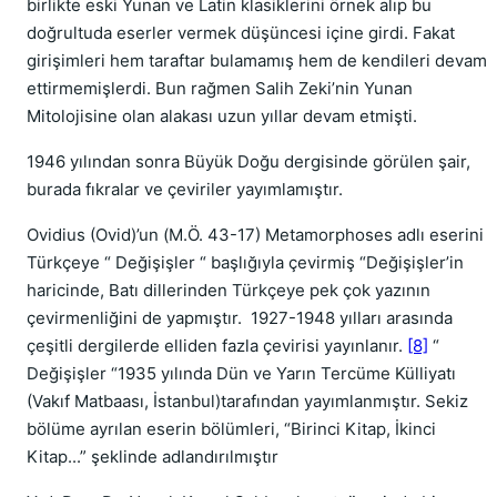
birlikte eski Yunan ve Latin klasiklerini örnek alıp bu
doğrultuda eserler vermek düşüncesi içine girdi. Fakat
girişimleri hem taraftar bulamamış hem de kendileri devam
ettirmemişlerdi. Bun rağmen Salih Zeki’nin Yunan
Mitolojisine olan alakası uzun yıllar devam etmişti.
1946 yılından sonra Büyük Doğu dergisinde görülen şair,
burada fıkralar ve çeviriler yayımlamıştır.
Ovidius (Ovid)’un (M.Ö. 43-17) Metamorphoses adlı eserini
Türkçeye “ Değişişler “ başlığıyla çevirmiş “Değişişler’in
haricinde, Batı dillerinden Türkçeye pek çok yazının
çevirmenliğini de yapmıştır. 1927-1948 yılları arasında
çeşitli dergilerde elliden fazla çevirisi yayınlanır.
[8]
“
Değişişler “1935 yılında Dün ve Yarın Tercüme Külliyatı
(Vakıf Matbaası, İstanbul)tarafından yayımlanmıştır. Sekiz
bölüme ayrılan eserin bölümleri, “Birinci Kitap, İkinci
Kitap...” şeklinde adlandırılmıştır