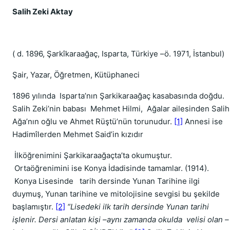
Salih Zeki Aktay
( d. 1896, Şarkîkaraağaç, Isparta, Türkiye –ö. 1971, İstanbul)
Şair, Yazar, Öğretmen, Kütüphaneci
1896 yılında Isparta’nın Şarkikaraağaç kasabasında doğdu.
Salih Zeki’nin babası Mehmet Hilmi, Ağalar ailesinden Salih
Ağa’nın oğlu ve Ahmet Rüştü’nün torunudur.
[1]
Annesi ise
Hadimîlerden Mehmet Said’in kızıdır
İlköğrenimini Şarkikaraağaçta’ta okumuştur.
Ortaöğrenimini ise Konya İdadisinde tamamlar. (1914).
Konya Lisesinde tarih dersinde Yunan Tarihine ilgi
duymuş, Yunan tarihine ve mitolojisine sevgisi bu şekilde
başlamıştır.
[2]
“Lisedeki ilk tarih dersinde Yunan tarihi
işlenir. Dersi anlatan kişi –aynı zamanda okulda velisi olan –