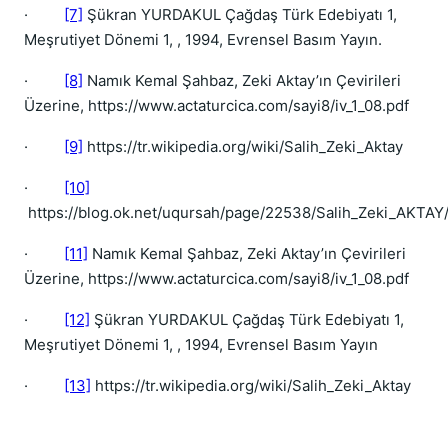
·
[7]
Şükran YURDAKUL Çağdaş Türk Edebiyatı 1,
Meşrutiyet Dönemi 1, , 1994, Evrensel Basım Yayın.
·
[8]
Namık Kemal Şahbaz, Zeki Aktay’ın Çevirileri
Üzerine, https://www.actaturcica.com/sayi8/iv_1_08.pdf
·
[9]
https://tr.wikipedia.org/wiki/Salih_Zeki_Aktay
·
[10]
https://blog.ok.net/uqursah/page/22538/Salih_Zeki_AKTAY
·
[11]
Namık Kemal Şahbaz, Zeki Aktay’ın Çevirileri
Üzerine, https://www.actaturcica.com/sayi8/iv_1_08.pdf
·
[12]
Şükran YURDAKUL Çağdaş Türk Edebiyatı 1,
Meşrutiyet Dönemi 1, , 1994, Evrensel Basım Yayın
·
[13]
https://tr.wikipedia.org/wiki/Salih_Zeki_Aktay