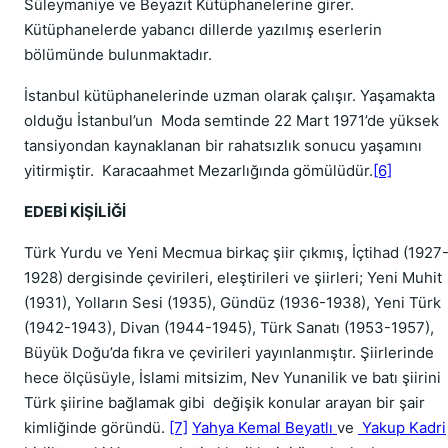
Süleymaniye ve Beyazıt Kütüphanelerine girer.
Kütüphanelerde yabancı dillerde yazılmış eserlerin
bölümünde bulunmaktadır.
İs­tanbul kütüphanelerinde uzman olarak çalışır. Yaşamakta
olduğu İstanbul’un Moda semtinde 22 Mart 1971’de yüksek
tansiyondan kaynaklanan bir rahatsızlık sonucu yaşamını
yitirmiştir. Karacaahmet Mezarlığında gömülüdür.
[6]
EDEBİ KİŞİLİĞİ
Türk Yurdu ve Yeni Mecmua birkaç şiir çıkmış, İçtihad (1927
1928) dergisinde çevirileri, eleştirileri ve şiirleri; Yeni Muhit
(1931), Yolların Sesi (1935), Gündüz (1936-1938), Yeni Türk
(1942-1943), Divan (1944-1945), Türk Sanatı (1953-1957),
Büyük Doğu’da fıkra ve çevirileri yayınlanmıştır. Şiirlerinde
hece ölçüsüyle, İslami mitsizim, Nev Yunanilik ve batı şiirini
Türk şiirine bağlamak gibi değişik konular arayan bir şair
kimliğin­de göründü.
[7]
Yahya Kemal Beyatlı
ve
Yakup Kadri