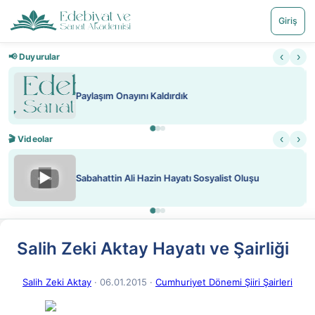
Giriş
‹
›
📢 Duyurular
Nadir içeriklere kısıtlama ve kredi sistemi getirildi
‹
›
🎬 Videolar
▶
ATEŞ YAKMAK KONU ÖZET J. LONDON
Salih Zeki Aktay Hayatı ve Şairliği
Salih Zeki Aktay
· 06.01.2015
·
Cumhuriyet Dönemi Şiiri Şairleri