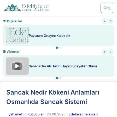
Giriş
‹
›
📢 Duyurular
Paylaşım Onayını Kaldırdık
‹
›
🎬 Videolar
▶
Sabahattin Ali Hazin Hayatı Sosyalist Oluşu
Sancak Nedir Kökeni Anlamları
Osmanlıda Sancak Sistemi
Şahamettin Kuzucular
· 24.08.2025
·
Edebiyat Terimleri