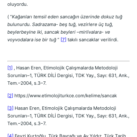
oluyordu.
( “
Kağanları temsil eden sancağın üzerinde dokuz tuğ
bulunurdu. Sadrazama- beş tuğ, vezirlere üç tuğ,
beylerbeyine iki, sancak beyleri –mirlivalara- ve
voyvodalara ise bir tuğ
”
[7]
takılı sancaklar verilirdi.
[1]
, Hasan Eren, Etimolojik Çalışmalarda Metodoloji
Sorunları–1, TÜRK DİLİ Dergisi, TDK Yay., Sayı: 631, Ank.,
Tem.–2004, s.3–7.
[2]
https://www.etimolojiturkce.com/kelime/sancak
[3]
Hasan Eren, Etimolojik Çalışmalarda Metodoloji
Sorunları–1, TÜRK DİLİ Dergisi, TDK Yay., Sayı: 631, Ank.,
Tem.–2004, s.3–7.
[4]
Fevzi Kurtoğlu, Türk Bayrağı ve Ay Yıldız, Türk Tarih