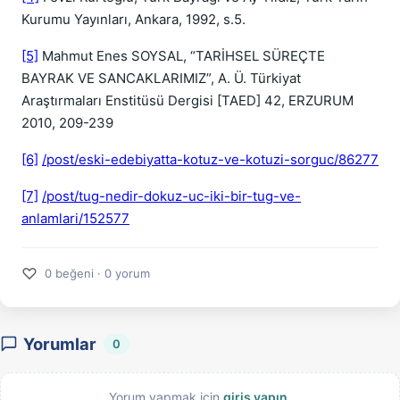
Kurumu Yayınları, Ankara, 1992, s.5.
[5]
Mahmut Enes SOYSAL, “TARİHSEL SÜREÇTE
BAYRAK VE SANCAKLARIMIZ”, A. Ü. Türkiyat
Araştırmaları Enstitüsü Dergisi [TAED] 42, ERZURUM
2010, 209-239
[6]
/post/eski-edebiyatta-kotuz-ve-kotuzi-sorguc/86277
[7]
/post/tug-nedir-dokuz-uc-iki-bir-tug-ve-
anlamlari/152577
♡
0 beğeni · 0 yorum
Yorumlar
0
Yorum yapmak için
giriş yapın
.