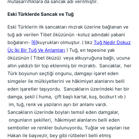
mutasarrıflıklara da sancak adı verilmiştir.
Eski Türklerde Sancak ve Tuğ
Eski Türklerin ilk sancakları mızrak üzerine bağlanan ve
tuğ adı verilen Tibet öküzünün -kotuz adındaki yabani
boğaların-
[6]
kuyrukları olmuştur. ( bkz
Tuğ Nedir Dokuz
Üç İki Bir Tuğ Ve Anlamları
) Tuğ, en tepesine yak
öküzünün ( Tibet öküzü)
veya atkuyruğuna bağlı, ucuna
altın yaldızlı bir top eklenmiş bir mızraktı.
Sancaklar,
her
Türk boyunun seçtiği ongunu, damgayı işaret eden
simgeler ile mülkiyetlerini ve hâkimiyet alanlarını belli
eden işaretler taşıyordu.
Sancakların üzerindeki her bir
damga, şekil ( huma,
çift başlı kartal, kuş, bozkurt vb )
im, tuğ, renk ve yazıların ayrı bir anlamı vardı.
Sancakların üzerinde boyları temsil eden damgalar,
ongunların şekilleri,
hâkimiyet alanlarını belli eden
semboller ve renkler bulunuyordu. Tuğlar ve sayıları ise
Hakan ile başvezir, bey gibi rütbeleri belli etmiş