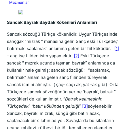
Mazmunlar
Sancak Bayrak Baydak Kökenleri Anlamları
Sancak sözcüğü Türkçe kökenlidir. Uygur Türkçesinde
sançğak "mızrak “ manasına gelir. Sanç eski Türkçede;”
batırmak, saplamak” anlamına gelen bir fiil köküdür.
[1]
- ang ise fiilden isim yapan ektir.
[2]
Eski Türkçede
sancak " mızrak ucunda taşınan bayrak” anlamında da
kullanılır hale gelmiş; sancak sözcüğü;
“saplamak,
batırmak” anlamına gelen sanç fiilinden türeyerek
sancak ismini almıştır.
( şaç- saç+ak; yat -ak gibi)
Orta
Türkçede sancak sözcüğünün yerine ‘bayrak’, batrak “
sözcükleri de kullanılmıştır. “
Batrak kelimesinin
Türkçedeki
‘batır’ kökünden geldiği
”
[3]
söylenebilir.
Sancak, bayrak, mızrak, süngü gibi batırılacak,
saplanacak bir silahın adıydı. Savaşlarda bu silahların
ucuna kabileyi, rütbeyi, birliği, temsil eden alametler