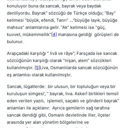
konuluyor buna da sancak, bayrak veya baydak
deniliyordu. Bayrak” sözcüğü de Türkçe olduğu; “Bay”
kelimesi “büyük, efendi, Tanrı” …“büyüğe layık, büyüğe
mahsus” anlamlarına gelir. “Ak” kelimesi ise “güç,
kuvvet, mükemmellik”
[4]
manasına geldiği
görüşleri de
bulunur.
Arapçadaki karşılığı “ livâ ve râye”; Farsçada ise sancak
sözcüğünün karşılığı olarak “nişan, alem” sözcükleri
kullanılmıştır.
[5]
Liva, Osmanlılarda sancak sözcüğünün
eş anlamlısı olarak kullanılmıştır.
Sancak, lügatlerde:
bir ulusun, bir topluluğun veya bir
kuruluşun simgesi’, “ bayrak, liva. Askerî birlikleri temsil
eden verilen yazılı,
işlemeli, saçaklı ve gönderli bayrak”
anlamları ile açıklanır.
Ayrıca gemilerin sağ tarafına
sancak dendiği gibi, Osmanlı devletinde iller, ilçeler
arasında yer alan yönetim bölgelerine ve