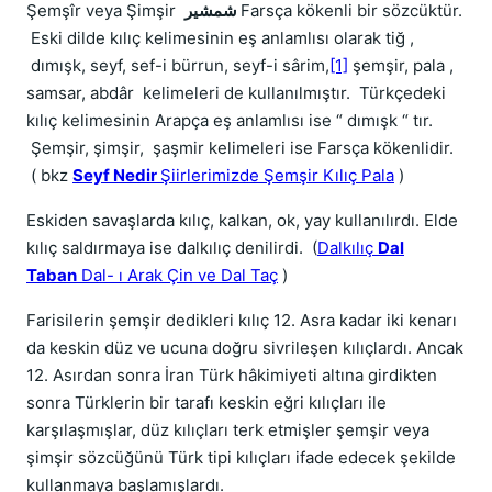
Şemşîr veya Şimşir
شمشیر
Farsça kökenli bir sözcüktür.
Eski dilde kılıç kelimesinin eş anlamlısı olarak tiğ ,
dımışk, seyf, sef-i bürrun, seyf-i sârim,
[1]
şemşir, pala ,
samsar, abdâr kelimeleri de kullanılmıştır. Türkçedeki
kılıç kelimesinin Arapça eş anlamlısı ise “ dımışk “ tır.
Şemşir, şimşir, şaşmir kelimeleri ise Farsça kökenlidir.
( bkz
Seyf Nedir
Şiirlerimizde Şemşir Kılıç Pala
)
Eskiden savaşlarda kılıç, kalkan, ok, yay kullanılırdı. Elde
kılıç saldırmaya ise dalkılıç denilirdi. (
Dalkılıç
Dal
Taban
Dal- ı Arak Çin ve Dal Taç
)
Farisilerin şemşir dedikleri kılıç 12. Asra kadar iki kenarı
da keskin düz ve ucuna doğru sivrileşen kılıçlardı. Ancak
12. Asırdan sonra İran Türk hâkimiyeti altına girdikten
sonra Türklerin bir tarafı keskin eğri kılıçları ile
karşılaşmışlar, düz kılıçları terk etmişler şemşir veya
şimşir sözcüğünü Türk tipi kılıçları ifade edecek şekilde
kullanmaya başlamışlardı.