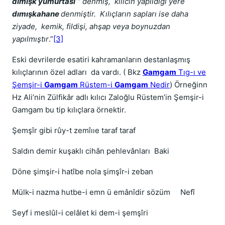
dımışk yumurtası
“ denmiş, kılıcın yapıldığı yere
dımışkahane
denmiştir. Kılıçların sapları ise daha
ziyade, kemik, fildişi, ahşap veya boynuzdan
yapılmıştır
.”
[3]
Eski devrilerde esatiri kahramanların destanlaşmış
kılıçlarının özel adları da vardı. ( Bkz
Gamgam
Tıg-ı ve
Şemşir-i
Gamgam
Rüstem-i
Gamgam
Nedir
) Örneğinn
Hz Ali’nin Zülfikâr adlı kılıcı Zaloğlu Rüstem’in Şemşir-i
Gamgam bu tip kılıçlara örnektir.
Şemşîr gibi rûy-t zemîııe taraf taraf
Saldın demir kuşaklı cihân pehlevânları Baki
Döne şimşir-i hatîbe nola şimşîr-i zeban
Mülk-i nazma hutbe-i emn ü emânîdir sözüm Nefî
Seyf i meslûl-i celâlet ki dem-i şemşîri