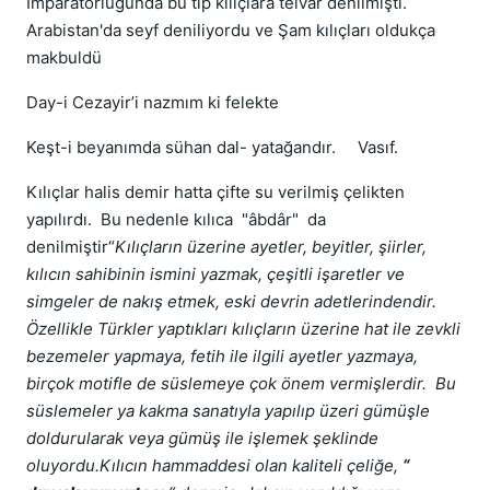
İmparatorluğunda bu tip kılıçlara telvar denilmişti.
Arabistan'da seyf deniliyordu ve Şam kılıçları oldukça
makbuldü
Day-i Cezayir’i nazmım ki felekte
Keşt-i beyanımda sühan dal- yatağandır. Vasıf.
Kılıçlar halis demir hatta çifte su verilmiş çelikten
yapılırdı. Bu nedenle kılıca "âbdâr" da
denilmiştir“
Kılıçların üzerine ayetler, beyitler, şiirler,
kılıcın sahibinin ismini yazmak, çeşitli işaretler ve
simgeler de nakış etmek, eski devrin adetlerindendir.
Özellikle Türkler yaptıkları kılıçların üzerine hat ile zevkli
bezemeler yapmaya, fetih ile ilgili ayetler yazmaya,
birçok motifle de süslemeye çok önem vermişlerdir. Bu
süslemeler ya kakma sanatıyla yapılıp üzeri gümüşle
doldurularak veya gümüş ile işlemek şeklinde
oluyordu.Kılıcın hammaddesi olan kaliteli çeliğe,
“