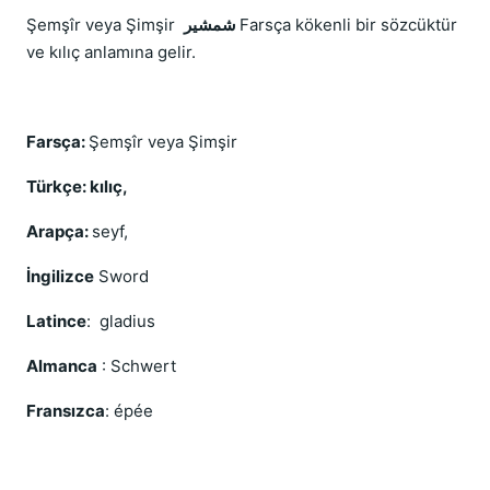
Şemşîr veya Şimşir
شمشیر
Farsça kökenli bir sözcüktür
ve kılıç anlamına gelir.
Farsça:
Şemşîr veya Şimşir
Türkçe: kılıç,
Arapça:
seyf,
İngilizce
Sword
Latince
: gladius
Almanca
: Schwert
Fransızca
: épée