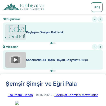
Giriş
‹
›
📢 Duyurular
Paylaşım Onayını Kaldırdık
‹
›
🎬 Videolar
▶
Sabahattin Ali Hazin Hayatı Sosyalist Oluşu
Şemşîr Şimşir ve Eğri Pala
Esa Resmi Hesap
· 19.07.2023
·
Edebiyat Terimleri Mazmunlar