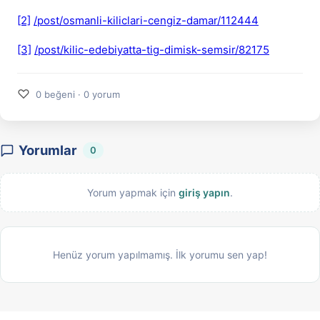
[2]
/post/osmanli-kiliclari-cengiz-damar/112444
[3]
/post/kilic-edebiyatta-tig-dimisk-semsir/82175
♡
0 beğeni · 0 yorum
Yorumlar
0
Yorum yapmak için
giriş yapın
.
Henüz yorum yapılmamış. İlk yorumu sen yap!