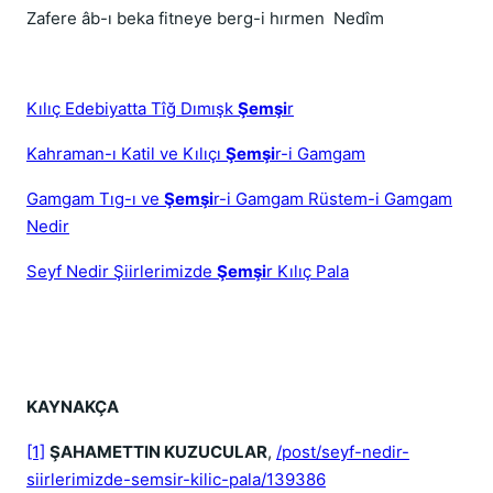
Zafere âb-ı beka fitneye berg-i hırmen Nedîm
Kılıç Edebiyatta Tîğ Dımışk
Şemşi
r
Kahraman-ı Katil ve Kılıçı
Şemşi
r-i Gamgam
Gamgam Tıg-ı ve
Şemşi
r-i Gamgam Rüstem-i Gamgam
Nedir
Seyf Nedir Şiirlerimizde
Şemşi
r Kılıç Pala
KAYNAKÇA
[1]
ŞAHAMETTIN KUZUCULAR
,
/post/seyf-nedir-
siirlerimizde-semsir-kilic-pala/139386