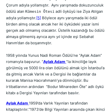
Çorum adıyla yollamıştır. Aynı yarışmada dokuzunculuk
ödülü alan
adli öyküyü ise Ziya Atılgan
Kümesin Ötesi
adıyla yollamıştır.
[5]
Böylece aynı yarışmada iki ödül
birden almış olacak ancak her iki öyküdeki yazar ismi
gerçek adı olmamış olacaktır. Üstelik kazandığı bu ödülü
almaya gitmemiş ayrıca aynı yıl içinde eşi Sebahat
Hanım’dan da boşanmıştır.
1958 yılında Yunus Nadi Roman Ödülü’ne “Aylak Adam”
romanıyla başvurur. “
Aylak Adam
”la ikinciliğe layık
görülmüş ve 5000 lira olan ödülünü almak için İstanbul’a
da gitmiş ancak Varlık ve a Dergisi ile bağlantılar da
kurarak Manisa Hacırahmanlı’ya dönmüştür. Bu
irtibatlarının ardından “Bodur Minareden Öte” adlı öykü
kitabı a Dergisi Yayınları tarafından basılır.
Aylak Adam
1959’da Varlık Yayınları tarafından
kitaplaştırılır.“1973’de Bilgi Yayınları arasında çıkan ikinci