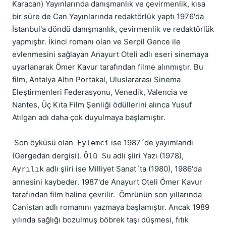
Karacan) Yayınlarında danışmanlık ve çevirmenlik, kısa
bir süre de Can Yayınlarında redaktörlük yaptı 1976'da
İstanbul'a döndü danışmanlık, çevirmenlik ve redaktörlük
yapmıştır. İkinci romanı olan ve Serpil Gence ile
evlenmesini sağlayan Anayurt Oteli adlı eseri sinemaya
uyarlanarak Ömer Kavur tarafından filme alınmıştır. Bu
film, Antalya Altın Portakal, Uluslararası Sinema
Eleştirmenleri Federasyonu, Venedik, Valencia ve
Nantes, Üç Kıta Film Şenliği ödüllerini alınca Yusuf
Atılgan adı daha çok duyulmaya başlamıştır.
Son öyküsü olan
ise 1987´de yayımlandı
Eylemci
(Gergedan dergisi).
adlı şiiri Yazı (1978),
Ölü Su
adlı şiiri ise Milliyet Sanat´ta (1980), 1986'da
Ayrılık
annesini kaybeder. 1987'de Anayurt Oteli Ömer Kavur
tarafından film haline çevrilir. Ömrünün son yıllarında
Canistan adlı romanını yazmaya başlamıştır. Ancak 1989
yılında sağlığı bozulmuş böbrek taşı düşmesi, fıtık