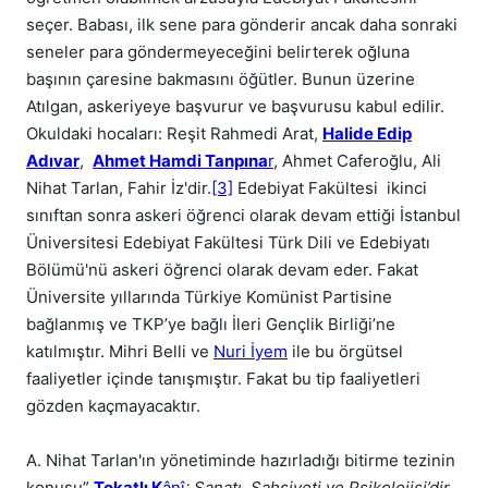
seçer. Babası, ilk sene para gönderir ancak daha sonraki
seneler para göndermeyeceğini belirterek oğluna
başının çaresine bakmasını öğütler. Bunun üzerine
Atılgan, askeriyeye başvurur ve başvurusu kabul edilir.
Okuldaki hocaları: Reşit Rahmedi Arat,
Halide Edip
Adıvar
,
Ahmet Hamdi Tanpına
r
, Ahmet Caferoğlu, Ali
Nihat Tarlan, Fahir İz'dir.
[3]
Edebiyat Fakültesi ikinci
sınıftan sonra askeri öğrenci olarak devam ettiği İstanbul
Üniversitesi Edebiyat Fakültesi Türk Dili ve Edebiyatı
Bölümü'nü askeri öğrenci olarak devam eder. Fakat
Üniversite yıllarında Türkiye Komünist Partisine
bağlanmış ve TKP’ye bağlı İleri Gençlik Birliği’ne
katılmıştır. Mihri Belli ve
Nuri İyem
ile bu örgütsel
faaliyetler içinde tanışmıştır. Fakat bu tip faaliyetleri
gözden kaçmayacaktır.
A. Nihat Tarlan'ın yönetiminde hazırladığı bitirme tezinin
konusu”
Tokatlı K
ânî
: Sanatı, Şahsiyeti ve Psikolojisi’dir.