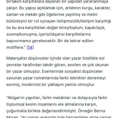
birtakım karşıtlıklara dayanan bir yapıdan yararlanmaya
çalışır. Bu yapıyı açıklamak için, anlatının kurgu, karakter,
zaman ve mekân gibi öğelerine yayılmış ve metni
bütünleyici bir rol oynayan iletişimsizlik/iletişim karşıtlığı
ile bu ana karşıtlıktan doğan birey/toplum, kapalı/açık,
susma/konuşma, içerisi/dışarısı karşıtlıklarına
başvurmamız gerekecektir. Bir de tekrar edilen
motiflere.”
[14]
Materyalist düşünceler içinde olan yazar özellikle sol
çevreler tarafından takdir gören, sevilen ve çok okunan
bir yazar olmuştur. Eserlerinde sosyalist düşünceler
savunan yazar romanlarında farklı teknikler denemeyi
sevmiş, modernist bir yaklaşım yanlısı olmuştur.
"Atılgan’ın yapıtları, farklı mekânları ve dolayısıyla farklı
toplumsal kesim insanlarını ele almalarına karşın,
çoğunlukla birlikte değerlendirilmiştir. Örneğin Berna
Moran, “iki roman arasında öyle benzerlikler göze çarpar