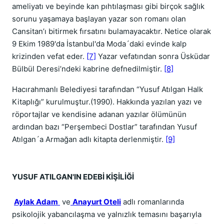
ameliyatı ve beyinde kan pıhtılaşması gibi birçok sağlık
sorunu yaşamaya başlayan yazar son romanı olan
Cansitan’ı bitirmek fırsatını bulamayacaktır. Netice olarak
9 Ekim 1989'da İstanbul'da Moda´daki evinde kalp
krizinden vefat eder.
[7]
Yazar vefatından sonra Üsküdar
Bülbül Deresi’ndeki kabrine defnedilmiştir.
[8]
Hacırahmanlı Belediyesi tarafından “Yusuf Atılgan Halk
Kitaplığı” kurulmuştur.(1990). Hakkında yazılan yazı ve
röportajlar ve kendisine adanan yazılar ölümünün
ardından bazı “Perşembeci Dostlar” tarafından Yusuf
Atılgan´a Armağan adlı kitapta derlenmiştir.
[9]
YUSUF ATILGAN'IN EDEBİ KİŞİLİĞİ
Aylak Adam
ve
Anayurt Oteli
adlı romanlarında
psikolojik yabancılaşma ve yalnızlık temasını başarıyla