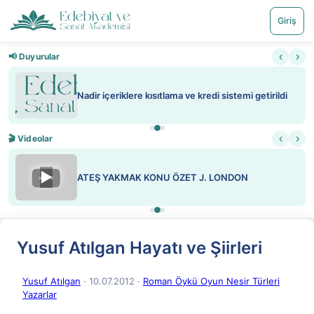
Giriş
‹
›
📢 Duyurular
Nadir içeriklere kısıtlama ve kredi sistemi getirildi
‹
›
🎬 Videolar
▶
ATEŞ YAKMAK KONU ÖZET J. LONDON
Yusuf Atılgan Hayatı ve Şiirleri
Yusuf Atılgan
· 10.07.2012
·
Roman Öykü Oyun Nesir Türleri
Yazarlar