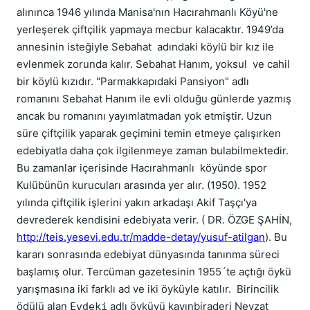
alınınca 1946 yılında Manisa'nın Hacırahmanlı Köyü'ne
yerleşerek çiftçilik yapmaya mecbur kalacaktır. 1949’da
annesinin isteğiyle Sebahat adındaki köylü bir kız ile
evlenmek zorunda kalır. Sebahat Hanım, yoksul ve cahil
bir köylü kızıdır. "Parmakkapıdaki Pansiyon" adlı
romanını Sebahat Hanım ile evli olduğu günlerde yazmış
ancak bu romanını yayımlatmadan yok etmiştir. Uzun
süre çiftçilik yaparak geçimini temin etmeye çalışırken
edebiyatla daha çok ilgilenmeye zaman bulabilmektedir.
Bu zamanlar içerisinde Hacırahmanlı köyünde spor
Kulübünün kurucuları arasında yer alır. (1950). 1952
yılında çiftçilik işlerini yakın arkadaşı Akif Taşçı'ya
devrederek kendisini edebiyata verir. ( DR. ÖZGE ŞAHİN,
http://teis.yesevi.edu.tr/madde-detay/yusuf-atilgan
). Bu
kararı sonrasında edebiyat dünyasında tanınma süreci
başlamış olur. Tercüman gazetesinin 1955´te açtığı öykü
yarışmasına iki farklı ad ve iki öyküyle katılır. Birincilik
ödülü alan
adlı öyküyü kayınbiraderi Nevzat
Evdeki