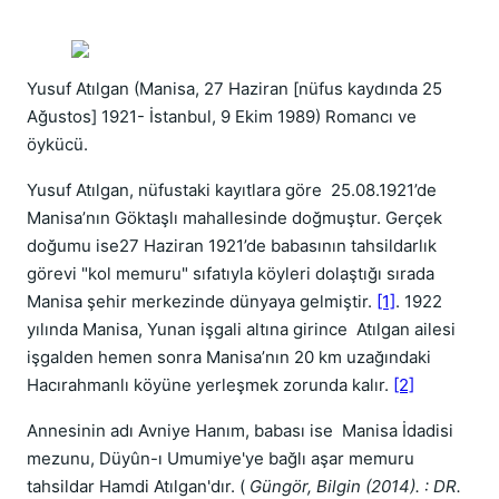
Yusuf Atılgan (Manisa, 27 Haziran [nüfus kaydında 25
Ağustos] 1921- İstanbul, 9 Ekim 1989) Romancı ve
öykücü.
Yusuf Atılgan, nüfustaki kayıtlara göre 25.08.1921’de
Manisa’nın Göktaşlı mahallesinde doğmuştur. Gerçek
doğumu ise27 Haziran 1921’de babasının tahsildarlık
görevi "kol memuru" sıfatıyla köyleri dolaştığı sırada
Manisa şehir merkezinde dünyaya gelmiştir.
[1]
. 1922
yılında Manisa, Yunan işgali altına girince Atılgan ailesi
işgalden hemen sonra Manisa’nın 20 km uzağındaki
Hacırahmanlı köyüne yerleşmek zorunda kalır.
[2]
Annesinin adı Avniye Hanım, babası ise Manisa İdadisi
mezunu, Düyûn-ı Umumiye'ye bağlı aşar memuru
tahsildar Hamdi Atılgan'dır. (
Güngör, Bilgin (2014). : DR.