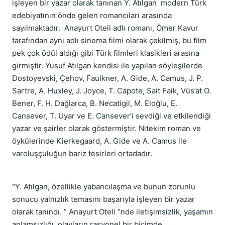
işleyen bir yazar olarak tanınan Y. Atılgan modern Türk
edebiyatının önde gelen romancıları arasında
sayılmaktadır. Anayurt Oteli adlı romanı, Ömer Kavur
tarafından aynı adlı sinema filmi olarak çekilmiş, bu film
pek çok ödül aldığı gibi Türk filmleri klasikleri arasına
girmiştir. Yusuf Atılgan kendisi ile yapılan söyleşilerde
Dostoyevski, Çehov, Faulkner, A. Gide, A. Camus, J. P.
Sartre, A. Huxley, J. Joyce, T. Capote, Sait Faik, Vüs’at O.
Bener, F. H. Dağlarca, B. Necatigil, M. Eloğlu, E.
Cansever, T. Uyar ve E. Cansever’i sevdiği ve etkilendiği
yazar ve şairler olarak göstermiştir. Nitekim roman ve
öykülerinde Kierkegaard, A. Gide ve A. Camus ile
varoluşçuluğun bariz tesirleri ortadadır.
"Y. Atılgan, özellikle yabancılaşma ve bunun zorunlu
sonucu yalnızlık temasını başarıyla işleyen bir yazar
olarak tanındı. ” Anayurt Oteli ”nde iletişimsizlik, yaşamın
anlamsızlığı, olayların rasyonel bir biçimde