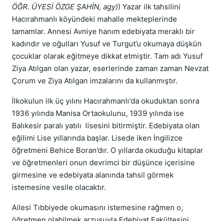
ÖĞR. ÜYESİ ÖZGE ŞAHİN, agy)
) Yazar ilk tahsilini
Hacırahmanlı köyündeki mahalle mekteplerinde
tamamlar. Annesi Avniye hanım edebiyata meraklı bir
kadındır ve oğulları Yusuf ve Turgut’u okumaya düşkün
çocuklar olarak eğitmeye dikkat etmiştir. Tam adı Yusuf
Ziya Atılgan olan yazar, eserlerinde zaman zaman Nevzat
Çorum ve Ziya Atılgan imzalarını da kullanmıştır.
İlkokulun ilk üç yılını Hacırahmanlı'da okuduktan sonra
1936 yılında Manisa Ortaokulunu, 1939 yılında ise
Balıkesir paralı yatılı lisesini bitirmiştir. Edebiyata olan
eğilimi Lise yıllarında başlar. Lisede iken İngilizce
öğretmeni Behice Boran’dır. O yıllarda okuduğu kitaplar
ve öğretmenleri onun devrimci bir düşünce içerisine
girmesine ve edebiyata alanında tahsil görmek
istemesine vesile olacaktır.
Ailesi Tıbbiyede okumasını istemesine rağmen o,
öğretmen olabilmek arzusuyla Edebiyat Fakültesini