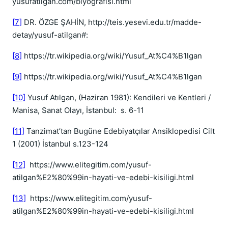
yusufatilgan.com/biyografisi.html
[7]
DR. ÖZGE ŞAHİN, http://teis.yesevi.edu.tr/madde-
detay/yusuf-atilgan#:
[8]
https://tr.wikipedia.org/wiki/Yusuf_At%C4%B1lgan
[9]
https://tr.wikipedia.org/wiki/Yusuf_At%C4%B1lgan
[10]
Yusuf Atılgan, (Haziran 1981): Kendileri ve Kentleri /
Manisa, Sanat Olayı, İstanbul: s. 6-11
[11]
Tanzimat’tan Bugüne Edebiyatçılar Ansiklopedisi Cilt
1 (2001) İstanbul s.123-124
[12]
https://www.elitegitim.com/yusuf-
atilgan%E2%80%99in-hayati-ve-edebi-kisiligi.html
[13]
https://www.elitegitim.com/yusuf-
atilgan%E2%80%99in-hayati-ve-edebi-kisiligi.html