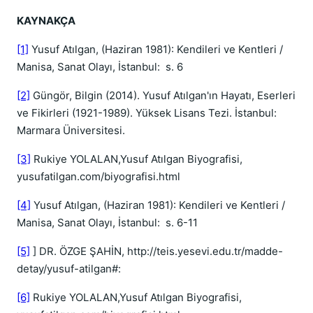
KAYNAKÇA
[1]
Yusuf Atılgan, (Haziran 1981): Kendileri ve Kentleri /
Manisa, Sanat Olayı, İstanbul: s. 6
[2]
Güngör, Bilgin (2014). Yusuf Atılgan'ın Hayatı, Eserleri
ve Fikirleri (1921-1989). Yüksek Lisans Tezi. İstanbul:
Marmara Üniversitesi.
[3]
Rukiye YOLALAN,Yusuf Atılgan Biyografisi,
yusufatilgan.com/biyografisi.html
[4]
Yusuf Atılgan, (Haziran 1981): Kendileri ve Kentleri /
Manisa, Sanat Olayı, İstanbul: s. 6-11
[5]
] DR. ÖZGE ŞAHİN, http://teis.yesevi.edu.tr/madde-
detay/yusuf-atilgan#:
[6]
Rukiye YOLALAN,Yusuf Atılgan Biyografisi,