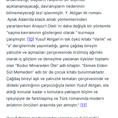
açıklanamayacağı, davranışların nedeninin
bilinemeyeceği tezi işlenmiştir. Y. Atılgan ilk romanı
Aylak Adam’da klasik anlatı yöntemlerinden
yararlanırken Anayurt Oteli ’ni daha değişik bir yöntemle
“saçma kavramının göstergesi olarak “ kurmaya
çalışmıştır.
[10]
Yusuf Atılgan’ın tek öykü kitabı “Varlık” ve
“a” dergilerinde yayımladığı, gene çağdaş bireyin
yalnızlık ve açmazları çerçevesinde örülmüş ağırlıklı
olarak iç gözlem ve deneyime yaslanan öyküler toplamı
olan “Bodur Minareden Öte” adlı kitaptır. “Ekmek Elden
Süt Memeden” adlı bir de çocuk kitabı bulunmaktadır.
Çağdaş bireyi aşk ve yalnızlık temaları çerçevesinde ve
dildeki yalınlığının çarpıcılığıyla ileten Yusuf Atılgan, ele
aldığı konular kadar o konulara yaklaşım biçimi ve
işleyişiyle de farklılaşmış ve Türk romanında modern
anlatının öncüleri arasında yer almıştır."
[11]