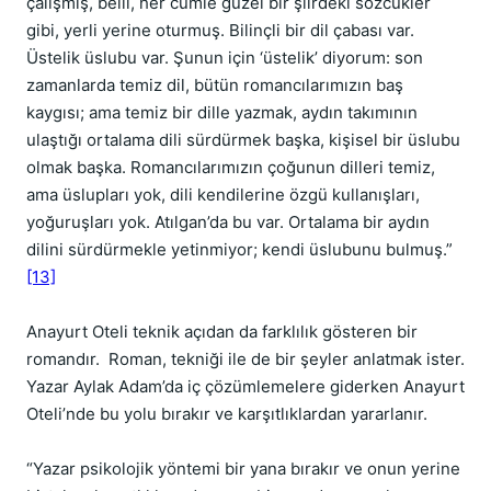
çalışmış, belli, her cümle güzel bir şiirdeki sözcükler
gibi, yerli yerine oturmuş. Bilinçli bir dil çabası var.
Üstelik üslubu var. Şunun için ‘üstelik’ diyorum: son
zamanlarda temiz dil, bütün romancılarımızın baş
kaygısı; ama temiz bir dille yazmak, aydın takımının
ulaştığı ortalama dili sürdürmek başka, kişisel bir üslubu
olmak başka. Romancılarımızın çoğunun dilleri temiz,
ama üslupları yok, dili kendilerine özgü kullanışları,
yoğuruşları yok. Atılgan’da bu var. Ortalama bir aydın
dilini sürdürmekle yetinmiyor; kendi üslubunu bulmuş.”
[13]
Anayurt Oteli teknik açıdan da farklılık gösteren bir
romandır. Roman, tekniği ile de bir şeyler anlatmak ister.
Yazar Aylak Adam’da iç çözümlemelere giderken Anayurt
Oteli’nde bu yolu bırakır ve karşıtlıklardan yararlanır.
“Yazar psikolojik yöntemi bir yana bırakır ve onun yerine