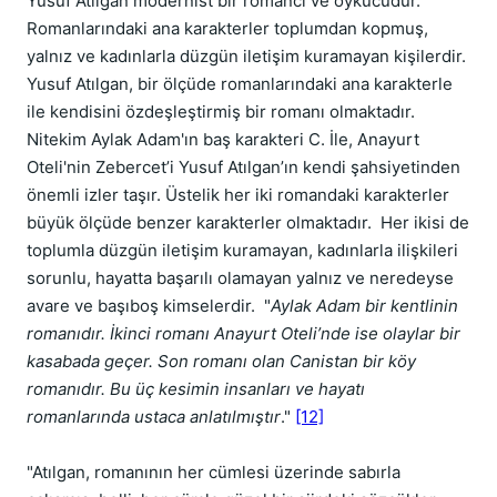
Yusuf Atılgan modernist bir romancı ve öykücüdür.
Romanlarındaki ana karakterler toplumdan kopmuş,
yalnız ve kadınlarla düzgün iletişim kuramayan kişilerdir.
Yusuf Atılgan, bir ölçüde romanlarındaki ana karakterle
ile kendisini özdeşleştirmiş bir romanı olmaktadır.
Nitekim Aylak Adam'ın baş karakteri C. İle, Anayurt
Oteli'nin Zebercet’i Yusuf Atılgan’ın kendi şahsiyetinden
önemli izler taşır. Üstelik her iki romandaki karakterler
büyük ölçüde benzer karakterler olmaktadır. Her ikisi de
toplumla düzgün iletişim kuramayan, kadınlarla ilişkileri
sorunlu, hayatta başarılı olamayan yalnız ve neredeyse
avare ve başıboş kimselerdir. "
Aylak Adam bir kentlinin
romanıdır. İkinci romanı Anayurt Oteli’nde ise olaylar bir
kasabada geçer. Son romanı olan Canistan bir köy
romanıdır. Bu üç kesimin insanları ve hayatı
romanlarında ustaca anlatılmıştır
."
[12]
"Atılgan, romanının her cümlesi üzerinde sabırla