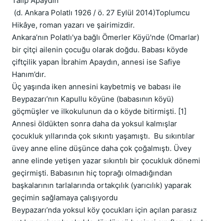
Talip Apaydın

 (d. Ankara Polatlı 1926 / ö. 27 Eylül 2014)Toplumcu  
Hikâye, roman yazarı ve şairimizdir.

Ankara’nın Polatlı'ya bağlı Ömerler Köyü'nde (Omarlar) 
bir çitçi ailenin çocuğu olarak doğdu. Babası köyde 
çiftçilik yapan İbrahim Apaydın, annesi ise Safiye 
Hanım’dır.

Üç yaşında iken annesini kaybetmiş ve babası ile 
Beypazarı’nın Kapullu köyüne (babasının köyü) 
göçmüşler ve ilkokulunun da o köyde bitirmişti. [1] 
Annesi öldükten sonra daha da yoksul kalmışlar 
çocukluk yıllarında çok sıkıntı yaşamıştı.  Bu sıkıntılar 
üvey anne eline düşünce daha çok çoğalmıştı. Üvey 
anne elinde yetişen yazar sıkıntılı bir çocukluk dönemi 
geçirmişti. Babasının hiç toprağı olmadığından 
başkalarının tarlalarında ortakçılık (yarıcılık) yaparak 
geçimin sağlamaya çalışıyordu

Beypazarı’nda yoksul köy çocukları için açılan parasız 