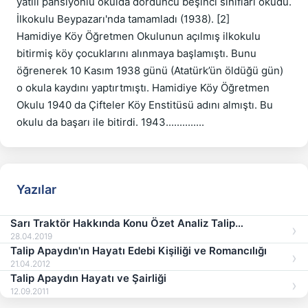
yatılı pansiyonlu okulda dördüncü beşinci sınıfları okudu. 
İlkokulu Beypazarı'nda tamamladı (1938). [2]

Hamidiye Köy Öğretmen Okulunun açılmış ilkokulu 
bitirmiş köy çocuklarını alınmaya başlamıştı. Bunu 
öğrenerek 10 Kasım 1938 günü (Atatürk’ün öldüğü gün) 
o okula kaydını yaptırtmıştı. Hamidiye Köy Öğretmen 
Okulu 1940 da Çifteler Köy Enstitüsü adını almıştı. Bu 
okulu da başarı ile bitirdi. 1943..............
Yazılar
Sarı Traktör Hakkında Konu Özet Analiz Talip
Apaydın
28.04.2019
Talip Apaydın'ın Hayatı Edebi Kişiliği ve Romancılığı
21.04.2012
Talip Apaydın Hayatı ve Şairliği
12.09.2011