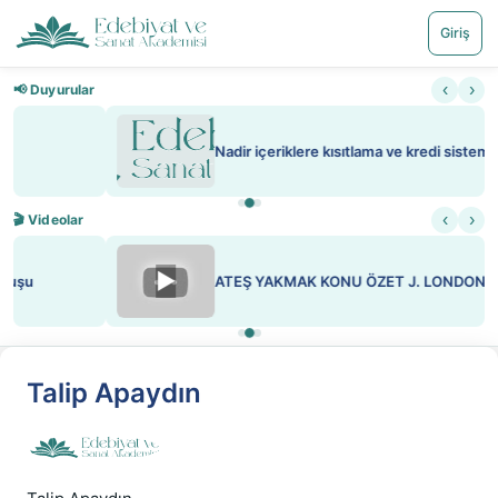
Giriş
‹
›
📢 Duyurular
Nadir içeriklere kısıtlama ve kredi sistemi getirildi
‹
›
🎬 Videolar
▶
ATEŞ YAKMAK KONU ÖZET J. LONDON
Talip Apaydın