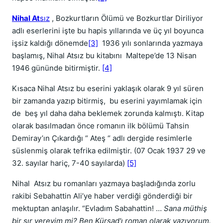
Nihal At
sız
, Bozkurtların Ölümü ve Bozkurtlar Diriliyor
adlı eserlerini işte bu hapis yıllarında ve üç yıl boyunca
işsiz kaldığı dönemde
[3]
1936 yılı sonlarında yazmaya
başlamış, Nihal Atsız bu kitabını Maltepe’de 13 Nisan
1946 gününde bitirmiştir.
[4]
Kısaca Nihal Atsız bu eserini yaklaşık olarak 9 yıl süren
bir zamanda yazıp bitirmiş, bu eserini yayımlamak için
de beş yıl daha daha beklemek zorunda kalmıştı. Kitap
olarak basılmadan önce romanın ilk bölümü Tahsin
Demiray’ın Çıkardığı “ Ateş “ adlı dergide resimlerle
süslenmiş olarak tefrika edilmiştir. (07 Ocak 1937 29 ve
32. sayılar hariç, 7-40 sayılarda)
[5]
Nihal Atsız bu romanları yazmaya başladığında zorlu
rakibi Sebahattin Ali’ye haber verdiği gönderdiği bir
mektuptan anlaşılır. “Evladım Sabahattin! …
Sana müthiş
bir sır vereyim mi? Ben Kürşad'ı roman olarak yazıyorum.