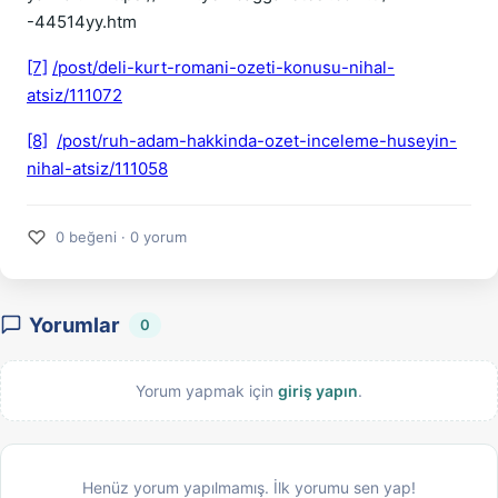
-44514yy.htm
[7]
/post/deli-kurt-romani-ozeti-konusu-nihal-
atsiz/111072
[8]
/post/ruh-adam-hakkinda-ozet-inceleme-huseyin-
nihal-atsiz/111058
♡
0 beğeni · 0 yorum
Yorumlar
0
Yorum yapmak için
giriş yapın
.
Henüz yorum yapılmamış. İlk yorumu sen yap!