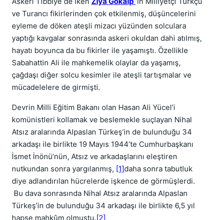
Askerî Tıbbiye de iken
Ziya Gökalp
’ın Milliyetçi Türkçü
ve Turancı fikirlerinden çok etkilenmiş, düşüncelerini
eyleme de döken ateşli mizacı yüzünden solculara
yaptığı kavgalar sonrasında askeri okuldan dahi atılmış,
hayatı boyunca da bu fikirler ile yaşamıştı. Özellikle
Sabahattin Ali ile mahkemelik olaylar da yaşamış,
çağdaşı diğer solcu kesimler ile ateşli tartışmalar ve
mücadelelere de girmişti.
Devrin Milli Eğitim Bakanı olan Hasan Ali Yücel’i
komünistleri kollamak ve beslemekle suçlayan Nihal
Atsız aralarında Alpaslan Türkeş’in de bulunduğu 34
arkadaşı ile birlikte 19 Mayıs 1944’te Cumhurbaşkanı
İsmet İnönü’nün, Atsız ve arkadaşlarını eleştiren
nutkundan sonra yargılanmış,
[1]
daha sonra tabutluk
diye adlandırılan hücrelerde işkence de görmüşlerdi.
Bu dava sonrasında Nihal Atsız aralarında Alpaslan
Türkeş’in de bulunduğu 34 arkadaşı ile birlikte 6,5 yıl
hapse mahkûm olmuştu.
[2]