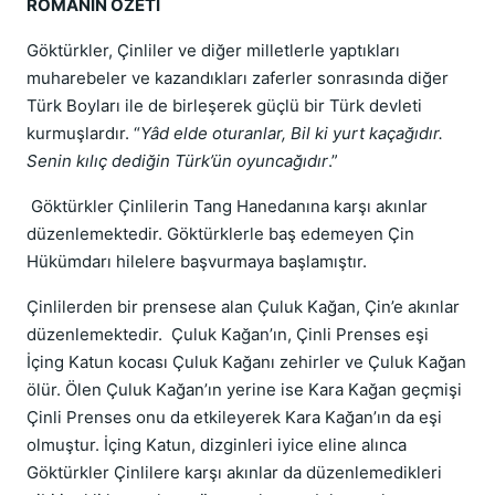
ROMANIN ÖZETİ
Göktürkler, Çinliler ve diğer milletlerle yaptıkları
muharebeler ve kazandıkları zaferler sonrasında diğer
Türk Boyları ile de birleşerek güçlü bir Türk devleti
kurmuşlardır. “
Yâd elde oturanlar, Bil ki yurt kaçağıdır.
Senin kılıç dediğin Türk’ün oyuncağıdır
.”
Göktürkler Çinlilerin Tang Hanedanına karşı akınlar
düzenlemektedir. Göktürklerle baş edemeyen Çin
Hükümdarı hilelere başvurmaya başlamıştır.
Çinlilerden bir prensese alan Çuluk Kağan, Çin’e akınlar
düzenlemektedir. Çuluk Kağan’ın, Çinli Prenses eşi
İçing Katun kocası Çuluk Kağanı zehirler ve Çuluk Kağan
ölür. Ölen Çuluk Kağan’ın yerine ise Kara Kağan geçmişi
Çinli Prenses onu da etkileyerek Kara Kağan’ın da eşi
olmuştur. İçing Katun, dizginleri iyice eline alınca
Göktürkler Çinlilere karşı akınlar da düzenlemedikleri