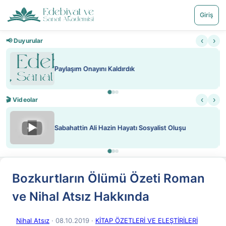
Giriş
‹
›
📢 Duyurular
Nadir içeriklere kısıtlama ve kredi sistemi getirildi
‹
›
🎬 Videolar
▶
ATEŞ YAKMAK KONU ÖZET J. LONDON
Bozkurtların Ölümü Özeti Roman
ve Nihal Atsız Hakkında
Nihal Atsız
· 08.10.2019
·
KİTAP ÖZETLERİ VE ELEŞTİRİLERİ