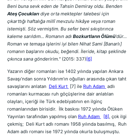
Beni buna sevk eden de Tahsin Demiray oldu. Benden
Ateş Çocukları
diye orta mektepler talebesi için
çıkarttığı haftalığa millî mevzulu hikâye veya roman
istemişti. Söz vermiştim. Bu sefer beni sıkıştırınca
kaleme sarıldım... Romanın adı
Bozkurtların Ölümü
'dür...
Roman ve temaşa işlerini iyi bilen Nihat Sami [Banarlı]
romanın başlarını okudu, beğendi. İleride, kitap şeklinde
çıkınca sana gönderirim."
(2015: 337)
[6]
Yazarın diğer romanları ise 1402 yılında yapılan Ankara
Savaşı’ndan sonra Yıldırım'ın oğulları arasında çıkan taht
savaşlarını anlatan
Deli Kurt
[7] ile
Ruh Adam
adlı
romanları kurmacası ruh göçüşlerine dair anlatılan
olayları, içeriği ile Türk edebiyatının en ilginç
romanlarından birisidir.
İlk baskısı 1972 yılında Ötüken
Yayınları tarafından yapılmış olan
Ruh Adam
[8]
, çok ilgi
çekmiş;
Deli Kurt adlı romanı 1958 yılında basılmış,
Ruh
Adam adlı romanı ise 1972 yılında okurla buluşmuştu.