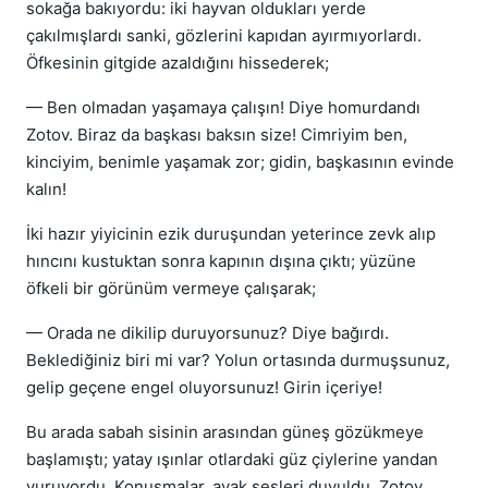
sokağa bakıyordu: iki hayvan oldukları yerde
çakılmışlardı sanki, gözlerini kapıdan ayırmıyorlardı.
Öfkesinin gitgide azaldığını hissederek;
— Ben olmadan yaşamaya çalışın! Diye homurdandı
Zotov. Biraz da başkası baksın size! Cimriyim ben,
kinciyim, benimle yaşamak zor; gidin, başkasının evinde
kalın!
İki hazır yiyicinin ezik duruşundan yeterince zevk alıp
hıncını kustuktan sonra kapının dışına çıktı; yüzüne
öfkeli bir görünüm vermeye çalışarak;
— Orada ne dikilip duruyorsunuz? Diye bağırdı.
Beklediğiniz biri mi var? Yolun ortasında durmuşsunuz,
gelip geçene engel oluyorsunuz! Girin içeriye!
Bu arada sabah sisinin arasından güneş gözükmeye
başlamıştı; yatay ışınlar otlardaki güz çiylerine yandan
vuruyordu. Konuşmalar, ayak sesleri duyuldu. Zotov