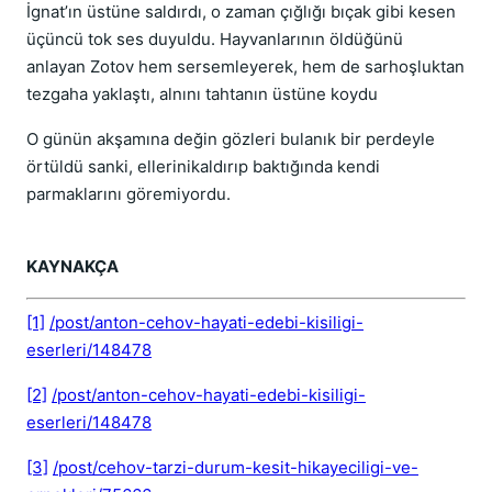
İgnat’ın üstüne saldırdı, o zaman çığlığı bıçak gibi kesen
üçüncü tok ses duyuldu. Hayvanlarının öldüğünü
anlayan Zotov hem sersemleyerek, hem de sarhoşluktan
tezgaha yaklaştı, alnını tahtanın üstüne koydu
O günün akşamına değin gözleri bulanık bir perdeyle
örtüldü sanki, ellerinikaldırıp baktığında kendi
parmaklarını göremiyordu.
KAYNAKÇA
[1]
/post/anton-cehov-hayati-edebi-kisiligi-
eserleri/148478
[2]
/post/anton-cehov-hayati-edebi-kisiligi-
eserleri/148478
[3]
/post/cehov-tarzi-durum-kesit-hikayeciligi-ve-