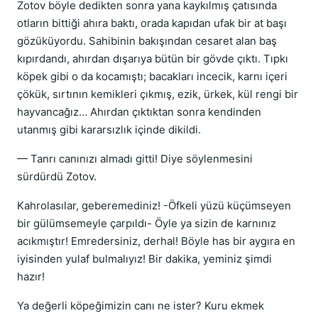
Zotov böyle dedikten sonra yana kaykılmış çatısında
otların bittiği ahıra baktı, orada kapıdan ufak bir at başı
gözüküyordu. Sahibinin bakışından cesaret alan baş
kıpırdandı, ahırdan dışarıya bütün bir gövde çıktı. Tıpkı
köpek gibi o da kocamıştı; bacakları incecik, karnı içeri
çökük, sırtının kemikleri çıkmış, ezik, ürkek, kül rengi bir
hayvancağız… Ahırdan çıktıktan sonra kendinden
utanmış gibi kararsızlık içinde dikildi.
— Tanrı canınızı almadı gitti! Diye söylenmesini
sürdürdü Zotov.
Kahrolasılar, geberemediniz! -Öfkeli yüzü küçümseyen
bir gülümsemeyle çarpıldı- Öyle ya sizin de karnınız
acıkmıştır! Emredersiniz, derhal! Böyle has bir aygıra en
iyisinden yulaf bulmalıyız! Bir dakika, yeminiz şimdi
hazır!
Ya değerli köpeğimizin canı ne ister? Kuru ekmek