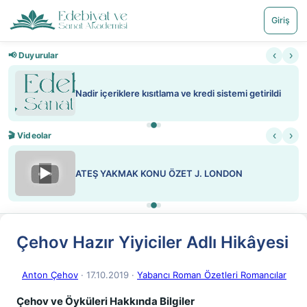
Giriş
‹
›
📢 Duyurular
Nadir içeriklere kısıtlama ve kredi sistemi getirildi
‹
›
🎬 Videolar
▶
ATEŞ YAKMAK KONU ÖZET J. LONDON
Çehov Hazır Yiyiciler Adlı Hikâyesi
Anton Çehov
· 17.10.2019
·
Yabancı Roman Özetleri Romancılar
Çehov ve Öyküleri Hakkında Bilgiler