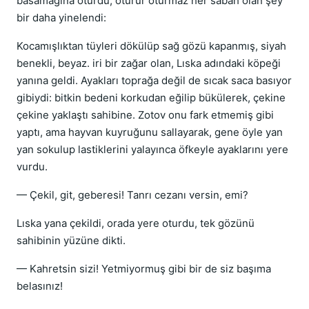
basamağına oturdu, oturur oturmaz her sabah olan şey
bir daha yinelendi:
Kocamışlıktan tüyleri dökülüp sağ gözü kapanmış, siyah
benekli, beyaz. iri bir zağar olan, Lıska adındaki köpeği
yanına geldi. Ayakları toprağa değil de sıcak saca basıyor
gibiydi: bitkin bedeni korkudan eğilip bükülerek, çekine
çekine yaklaştı sahibine. Zotov onu fark etmemiş gibi
yaptı, ama hayvan kuyruğunu sallayarak, gene öyle yan
yan sokulup lastiklerini yalayınca öfkeyle ayaklarını yere
vurdu.
— Çekil, git, geberesi! Tanrı cezanı versin, emi?
Lıska yana çekildi, orada yere oturdu, tek gözünü
sahibinin yüzüne dikti.
— Kahretsin sizi! Yetmiyormuş gibi bir de siz başıma
belasınız!