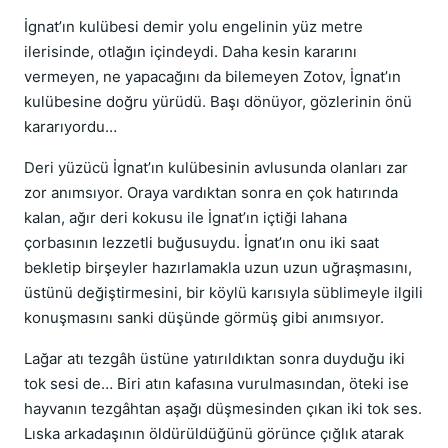
İgnat’ın kulübesi demir yolu engelinin yüz metre
ilerisinde, otlağın içindeydi. Daha kesin kararını
vermeyen, ne yapacağını da bilemeyen Zotov, İgnat’ın
kulübesine doğru yürüdü. Başı dönüyor, gözlerinin önü
kararıyordu…
Deri yüzücü İgnat’ın kulübesinin avlusunda olanları zar
zor anımsıyor. Oraya vardıktan sonra en çok hatırında
kalan, ağır deri kokusu ile İgnat’ın içtiği lahana
çorbasının lezzetli buğusuydu. İgnat’ın onu iki saat
bekletip birşeyler hazırlamakla uzun uzun uğraşmasını,
üstünü değiştirmesini, bir köylü karısıyla süblimeyle ilgili
konuşmasını sanki düşünde görmüş gibi anımsıyor.
Lağar atı tezgâh üstüne yatırıldıktan sonra duyduğu iki
tok sesi de… Biri atın kafasına vurulmasından, öteki ise
hayvanın tezgâhtan aşağı düşmesinden çıkan iki tok ses.
Lıska arkadaşının öldürüldüğünü görünce çığlık atarak