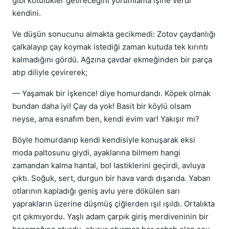
gibi kötülükler getireceğini yorumlama işine verdi
kendini.
Ve düşün sonucunu almakta gecikmedi: Zotov çaydanlığı
çalkalayıp çay koymak istediği zaman kutuda tek kırıntı
kalmadığını gördü. Ağzına çavdar ekmeğinden bir parça
atıp diliyle çevirerek;
— Yaşamak bir işkence! diye homurdandı. Köpek olmak
bundan daha iyi! Çay da yok! Basit bir köylü olsam
neyse, ama esnafım ben, kendi evim var! Yakışır mı?
Böyle homurdanıp kendi kendisiyle konuşarak eksi
moda paltosunu giydi, ayaklarına bilmem hangi
zamandan kalma hantal, bol lastiklerini geçirdi, avluya
çıktı. Soğuk, sert, durgun bir hava vardı dışarıda. Yaban
otlarının kapladığı geniş avlu yere dökülen sarı
yaprakların üzerine düşmüş çiğlerden ışıl ışıldı. Ortalıkta
çıt çıkmıyordu. Yaşlı adam çarpık giriş merdiveninin bir