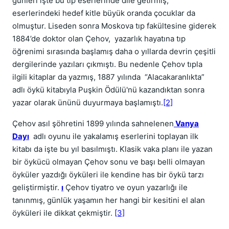
günleri işte bu tip eserlerinde dile getirmiş,
eserlerindeki hedef kitle büyük oranda çocuklar da
olmuştur. Liseden sonra Moskova tıp fakültesine giderek
1884’de doktor olan Çehov, yazarlık hayatına tıp
öğrenimi sırasında başlamış daha o yıllarda devrin çeşitli
dergilerinde yazıları çıkmıştı. Bu nedenle Çehov tıpla
ilgili kitaplar da yazmış, 1887 yılında “Alacakaranlıkta”
adlı öykü kitabıyla Puşkin Ödülü'nü kazandıktan sonra
yazar olarak ününü duyurmaya başlamıştı.
[2]
Çehov asıl şöhretini 1899 yılında sahnelenen
Vanya
Dayı
adlı oyunu ile yakalamış eserlerini toplayan ilk
kitabı da işte bu yıl basılmıştı. Klasik vaka planı ile yazan
bir öykücü olmayan Çehov sonu ve başı belli olmayan
öyküler yazdığı öyküleri ile kendine has bir öykü tarzı
geliştirmiştir.
ı
Çehov tiyatro ve oyun yazarlığı ile
tanınmış, günlük yaşamın her hangi bir kesitini el alan
öyküleri ile dikkat çekmiştir.
[3]