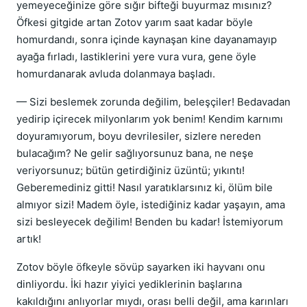
yemeyeceğinize göre sığır bifteği buyurmaz mısınız?
Öfkesi gitgide artan Zotov yarım saat kadar böyle
homurdandı, sonra içinde kaynaşan kine dayanamayıp
ayağa fırladı, lastiklerini yere vura vura, gene öyle
homurdanarak avluda dolanmaya başladı.
— Sizi beslemek zorunda değilim, beleşçiler! Bedavadan
yedirip içirecek milyonlarım yok benim! Kendim karnımı
doyuramıyorum, boyu devrilesiler, sizlere nereden
bulacağım? Ne gelir sağlıyorsunuz bana, ne neşe
veriyorsunuz; bütün getirdiğiniz üzüntü; yıkıntı!
Geberemediniz gitti! Nasıl yaratıklarsınız ki, ölüm bile
almıyor sizi! Madem öyle, istediğiniz kadar yaşayın, ama
sizi besleyecek değilim! Benden bu kadar! İstemiyorum
artık!
Zotov böyle öfkeyle sövüp sayarken iki hayvanı onu
dinliyordu. İki hazır yiyici yediklerinin başlarına
kakıldığını anlıyorlar mıydı, orası belli değil, ama karınları