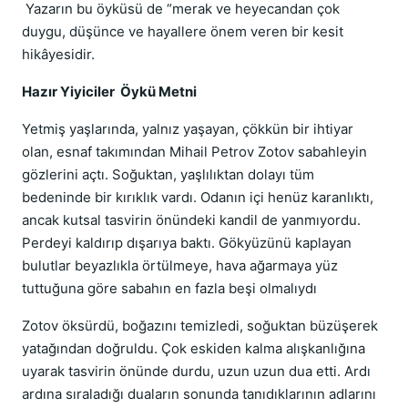
Yazarın bu öyküsü de “merak ve heyecandan çok
duygu, düşünce ve hayallere önem veren bir kesit
hikâyesidir.
Hazır Yiyiciler Öykü Metni
Yetmiş yaşlarında, yalnız yaşayan, çökkün bir ihtiyar
olan, esnaf takımından Mihail Petrov Zotov sabahleyin
gözlerini açtı. Soğuktan, yaşlılıktan dolayı tüm
bedeninde bir kırıklık vardı. Odanın içi henüz karanlıktı,
ancak kutsal tasvirin önündeki kandil de yanmıyordu.
Perdeyi kaldırıp dışarıya baktı. Gökyüzünü kaplayan
bulutlar beyazlıkla örtülmeye, hava ağarmaya yüz
tuttuğuna göre sabahın en fazla beşi olmalıydı
Zotov öksürdü, boğazını temizledi, soğuktan büzüşerek
yatağından doğruldu. Çok eskiden kalma alışkanlığına
uyarak tasvirin önünde durdu, uzun uzun dua etti. Ardı
ardına sıraladığı duaların sonunda tanıdıklarının adlarını