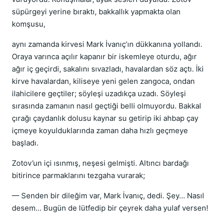
süpürgeyi yerine bıraktı, bakkallık yapmakta olan
komşusu,
aynı zamanda kirvesi Mark İvanıç’ın dükkanına yollandı.
Oraya varınca açılır kapanır bir iskemleye oturdu, ağır
ağır iç geçirdi, sakalını sıvazladı, havalardan söz açtı. İki
kirve havalardan, kiliseye yeni gelen zangoca, ondan
ilahicilere geçtiler; söyleşi uzadıkça uzadı. Söyleşi
sırasında zamanın nasıl geçtiği belli olmuyordu. Bakkal
çırağı çaydanlık dolusu kaynar su getirip iki ahbap çay
içmeye koyulduklarında zaman daha hızlı geçmeye
başladı.
Zotov’un içi ısınmış, neşesi gelmişti. Altıncı bardağı
bitirince parmaklarını tezgaha vurarak;
— Senden bir dileğim var, Mark İvanıç, dedi. Şey… Nasıl
desem… Bugün de lütfedip bir çeyrek daha yulaf versen!