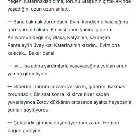
Yeğeni Katerina’dan olma, torunu Glaşa’nın çiftlik evinde
yaşadığını uzun uzun anlattı.
— Bana bakmak zorundadır. Evim kendisine kalacağına
göre varsın baksın. En iyisi onun yanına giderim.
Anlıyorsun değil mi, Glaşa, Katya’nın, kardeşim
Panteley’in üvey kızı Katerina’nın kızıdır… Evim ona
kalacak… Bakar bana!
— İyi… İsa adına yardımlarla yaşayacağına çoktan onun
yanına gitmeliydin.
— Giderim. Tanrım cezamı versin ki, giderim. Bakmak
zorundadır. Bir saat sonra iki kirve birer kadeh
yuvarlayınca Zotov dükkânın ortasında ayakta heyecanla
şunları söylüyordu:
— Çoktandır gitmeyi düşünüyordum zaten. Hemen
bugün gideyim!