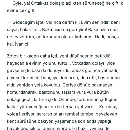
— Öyle, ya! Ortalıkta dolaşıp açlıktan sürüneceğine çiftlik
evine çek git!
— Gideceğim işte! Varınca derim ki: Evim senindir, beni
sayar, bakarsın… Bakmasın da göreyim! Bakmazsa ona
ne ev veririm, ne torunum olarak kutsarım. Hadi, hoşça
kal. İvanıç!
Zotov bir kadeh daha içti, yeni düşüncenin getirdiği
heyecanla evinin yolunu tuttu… Votkadan dolayı iyice
gevşemişti, başı da dönüyordu, ancak gidince yatmadı,
giyeceklerini bir bohçaya doldurdu, dua etti, bastonunu
aldı, yeniden yola koyuldu. Geriye dönüp bakmadan,
homurdanarak, bastonunu taşlara vura vura bütün
sokağı geçti; kırlara çıktı. Önünde, torununun çiftliğine
kadar yürüyeceği on-on iki fersah yol vardı… Kurumuş
yolda ilerliyor, sararan otları tembel tembel geveleyen
kent sürüsüne bakıyor, yaşamında son anda yaptığı
büyük değişikliği düşünüyordu. İki hazır yiyicisi de