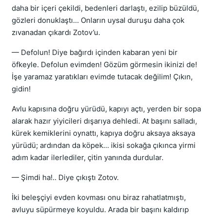
daha bir içeri çekildi, bedenleri darlaştı, ezilip büzüldü,
gözleri donuklaştı… Onların uysal duruşu daha çok
zıvanadan çıkardı Zotov’u.
— Defolun! Diye bağırdı içinden kabaran yeni bir
öfkeyle. Defolun evimden! Gözüm görmesin ikinizi de!
İşe yaramaz yaratıkları evimde tutacak değilim! Çıkın,
gidin!
Avlu kapısına doğru yürüdü, kapıyı açtı, yerden bir sopa
alarak hazır yiyicileri dışarıya dehledi. At başını salladı,
kürek kemiklerini oynattı, kapıya doğru aksaya aksaya
yürüdü; ardından da köpek… ikisi sokağa çıkınca yirmi
adım kadar ilerlediler, çitin yanında durdular.
— Şimdi ha!.. Diye çıkıştı Zotov.
İki beleşçiyi evden kovması onu biraz rahatlatmıştı,
avluyu süpürmeye koyuldu. Arada bir başını kaldırıp