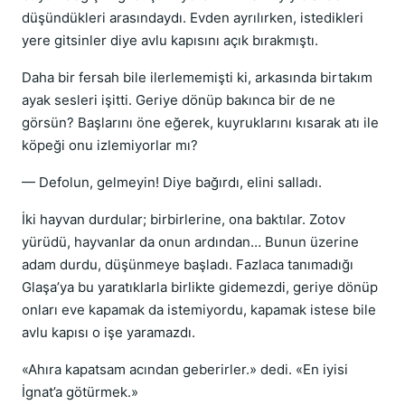
düşündükleri arasındaydı. Evden ayrılırken, istedikleri
yere gitsinler diye avlu kapısını açık bırakmıştı.
Daha bir fersah bile ilerlememişti ki, arkasında birtakım
ayak sesleri işitti. Geriye dönüp bakınca bir de ne
görsün? Başlarını öne eğerek, kuyruklarını kısarak atı ile
köpeği onu izlemiyorlar mı?
— Defolun, gelmeyin! Diye bağırdı, elini salladı.
İki hayvan durdular; birbirlerine, ona baktılar. Zotov
yürüdü, hayvanlar da onun ardından… Bunun üzerine
adam durdu, düşünmeye başladı. Fazlaca tanımadığı
Glaşa’ya bu yaratıklarla birlikte gidemezdi, geriye dönüp
onları eve kapamak da istemiyordu, kapamak istese bile
avlu kapısı o işe yaramazdı.
«Ahıra kapatsam acından geberirler.» dedi. «En iyisi
İgnat’a götürmek.»