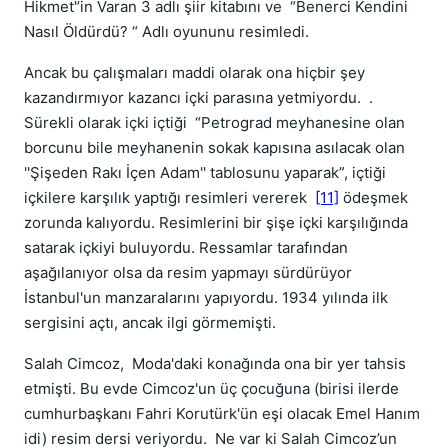
Hikmet'’in Varan 3 adlı şiir kitabını ve “Benerci Kendini
Nasıl Öldürdü? “ Adlı oyununu resimledi.
Ancak bu çalışmaları maddi olarak ona hiçbir şey
kazandırmıyor kazancı içki parasına yetmiyordu. .
Sürekli olarak içki içtiği “Petrograd meyhanesine olan
borcunu bile meyhanenin sokak kapısına asılacak olan
''Şişeden Rakı İçen Adam'' tablosunu yaparak”, içtiği
içkilere karşılık yaptığı resimleri vererek
[11]
ödeşmek
zorunda kalıyordu. Resimlerini bir şişe içki karşılığında
satarak içkiyi buluyordu. Ressamlar tarafından
aşağılanıyor olsa da resim yapmayı sürdürüyor
İstanbul'un manzaralarını yapıyordu. 1934 yılında ilk
sergisini açtı, ancak ilgi görmemişti.
Salah Cimcoz, Moda'daki konağında ona bir yer tahsis
etmişti. Bu evde Cimcoz'un üç çocuğuna (birisi ilerde
cumhurbaşkanı Fahri Korutürk'ün eşi olacak Emel Hanım
idi) resim dersi veriyordu. Ne var ki Salah Cimcoz’un