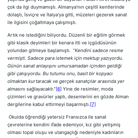
çok da ilgi duymamıştı. Almanya'nın çeşitli kentlerinde
dolaştı, İsviçre ve İtalya'ya gitti, müzeleri gezerek sanat
ile ilgisini çoğaltmaya çalışmıştı.
Artık ne istediğini biliyordu. Düzenli bir eğitim görmek
gibi klasik deyimleri bir kenara itti ve içgüdüsünün
yolundan gitmeye başlamıştı. “
Kendini sadece resme
vermişti. Sadece para istemek için mektup yazıyordu.
Günün sanat anlayışını umursamadan içinden geldiği
gibi çalışıyordu. Bu tutumu onu, basit bir kopyacı
olmaktan kurtaracak ve gerçek sanatçılar arasında yer
almasını sağlayacaktı
.”
[6]
Yine de resimler, moda
çizimleri ve gravürler yaptı, desenlerini en gözde Alman
dergilerine kabul ettirmeyi başarmıştı.
[7]
Okulda öğrendiği yetersiz Fransızca ile sanat
çevrelerine kendini ifade edemiyor, kız gibi yetişmiş
olması topal oluşu ve utangaçlığı nedeniyle kadınların