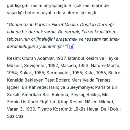
geldiği gibi resimler yapmıştı. Birçok resimlerinde
yaşadığı bohem hayatın desenlerini çizmişti.
“
Günümüzde Paris’te Fikret Mualla, Dostları Derneği
adında bir dernek vardır, Bu dernek, Fikret Mualla’nın
tablolarının orijinalliğini araştırmak ve ressamı tanıtmak
sorumluluğunu yüklenmiştir
.”
[19]
Resim: Oturan Adamlar, 1937, İstanbul Resim ve Heykel
Müzesi; Sevişenler, 1952; Masada, 1953; Nature-Morte,
1954; Sokak, 1955; Sermayeler, 1955; Kafe, 1955, Bistro;
Kanalda Bekleyen Taşıt Botları; Marsilya'da Fransız
İşçileri Bir Kahvede; Haliç ve Süleymaniye; Paris'te Bir
Sokak; Amerikan Bar; Baloncu; Peysaj; Balıkçı; Mor
Zemin Üstünde Figürler. Kitap Resmi: Nâzım Hikmet,
Varan 3, 1930. Tiyatro Kostümü: Lüküs Hayat; Deli Dolu;
Saz Caz.