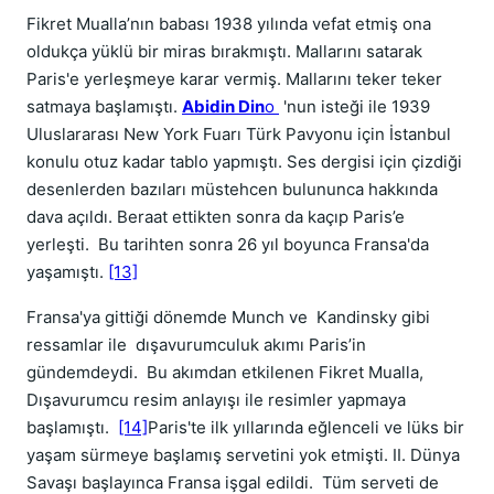
Fikret Mualla’nın babası 1938 yılında vefat etmiş ona
oldukça yüklü bir miras bırakmıştı. Mallarını satarak
Paris'e yerleşmeye karar vermiş. Mallarını teker teker
satmaya başlamıştı.
Abidin Din
o
'nun isteği ile 1939
Uluslararası New York Fuarı Türk Pavyonu için İstanbul
konulu otuz kadar tablo yapmıştı. Ses dergisi için çizdiği
desenlerden bazıları müstehcen bulununca hakkında
dava açıldı. Beraat ettikten sonra da kaçıp Paris’e
yerleşti. Bu tarihten sonra 26 yıl boyunca Fransa'da
yaşamıştı.
[13]
Fransa'ya gittiği dönemde Munch ve Kandinsky gibi
ressamlar ile dışavurumculuk akımı Paris’in
gündemdeydi. Bu akımdan etkilenen Fikret Mualla,
Dışavurumcu resim anlayışı ile resimler yapmaya
başlamıştı.
[14]
Paris'te ilk yıllarında eğlenceli ve lüks bir
yaşam sürmeye başlamış servetini yok etmişti. II. Dünya
Savaşı başlayınca Fransa işgal edildi. Tüm serveti de