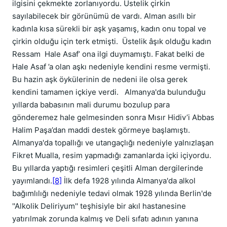
ilgisini çekmekte zorlanıyordu. Üstelik çirkin
sayılabilecek bir görünümü de vardı. Alman asıllı bir
kadınla kısa sürekli bir aşk yaşamış, kadın onu topal ve
çirkin olduğu için terk etmişti. Üstelik âşık olduğu kadın
Ressam Hale Asaf’ ona ilgi duymamıştı. Fakat belki de
Hale Asaf ’a olan aşkı nedeniyle kendini resme vermişti.
Bu hazin aşk öykülerinin de nedeni ile olsa gerek
kendini tamamen içkiye verdi. Almanya'da bulunduğu
yıllarda babasının mali durumu bozulup para
gönderemez hale gelmesinden sonra Mısır Hidiv’i Abbas
Halim Paşa’dan maddi destek görmeye başlamıştı.
Almanya'da topallığı ve utangaçlığı nedeniyle yalnızlaşan
Fikret Mualla, resim yapmadığı zamanlarda içki içiyordu.
Bu yıllarda yaptığı resimleri çeşitli Alman dergilerinde
yayımlandı.
[8]
İlk defa 1928 yılında Almanya'da alkol
bağımlılığı nedeniyle tedavi olmak 1928 yılında Berlin'de
''Alkolik Deliriyum'' teşhisiyle bir akıl hastanesine
yatırılmak zorunda kalmış ve Deli sıfatı adının yanına