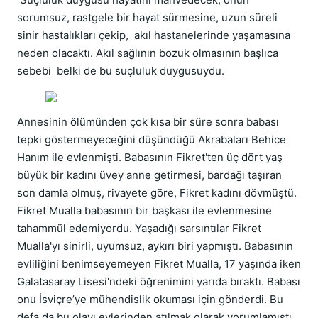
sorumsuz, rastgele bir hayat sürmesine, uzun süreli
sinir hastalıkları çekip, akıl hastanelerinde yaşamasına
neden olacaktı. Akıl sağlının bozuk olmasının başlıca
sebebi belki de bu suçluluk duygusuydu.
Annesinin ölümünden çok kısa bir süre sonra babası
tepki göstermeyeceğini düşündüğü Akrabaları Behice
Hanım ile evlenmişti. Babasının Fikret'ten üç dört yaş
büyük bir kadını üvey anne getirmesi, bardağı taşıran
son damla olmuş, rivayete göre, Fikret kadını dövmüştü.
Fikret Mualla babasının bir başkası ile evlenmesine
tahammül edemiyordu. Yaşadığı sarsıntılar Fikret
Mualla'yı sinirli, uyumsuz, aykırı biri yapmıştı. Babasının
evliliğini benimseyemeyen Fikret Mualla, 17 yaşında iken
Galatasaray Lisesi'ndeki öğrenimini yarıda bıraktı. Babası
onu İsviçre’ye mühendislik okuması için gönderdi. Bu
defa da bu olayı evlerinden atılmak olarak yorumlamıştı.