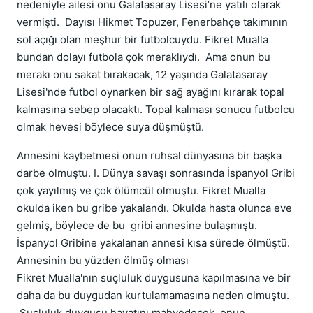
nedeniyle ailesi onu Galatasaray Lisesi’ne yatılı olarak
vermişti. Dayısı Hikmet Topuzer, Fenerbahçe takımının
sol açığı olan meşhur bir futbolcuydu. Fikret Mualla
bundan dolayı futbola çok meraklıydı. Ama onun bu
merakı onu sakat bırakacak, 12 yaşında Galatasaray
Lisesi'nde futbol oynarken bir sağ ayağını kırarak topal
kalmasına sebep olacaktı. Topal kalması sonucu futbolcu
olmak hevesi böylece suya düşmüştü.
Annesini kaybetmesi onun ruhsal dünyasına bir başka
darbe olmuştu. I. Dünya savaşı sonrasında İspanyol Gribi
çok yayılmış ve çok ölümcül olmuştu. Fikret Mualla
okulda iken bu gribe yakalandı. Okulda hasta olunca eve
gelmiş, böylece de bu gribi annesine bulaşmıştı.
İspanyol Gribine yakalanan annesi kısa sürede ölmüştü.
Annesinin bu yüzden ölmüş olması
Fikret Mualla'nın suçluluk duygusuna kapılmasına ve bir
daha da bu duygudan kurtulamamasına neden olmuştu.
Suçluluk duygusu hayatını mahvedecek, onun