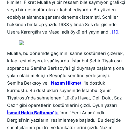
kimileri Fikret Mualla’yı bir ressam bile saymıyor, grafikçi
veya bir desinatör olarak kabul ediyordu. Bu yüzden
edebiyat alanında şansını denemek istemişti. Schiller
hakkında bir kitap yazdı. 1938 yılında Ses dergisinde
Usera Karargâhı ve Masal adlı öyküleri yayınlandı.
[10]
Mualla, bu dönemde geçimini sahne kostümleri çizerek,
kitap resimleyerek sağlıyordu. İstanbul Şehir Tiyatrosu
sopranosu Semiha Berksoy’a ilgi duymaya başlamış ona
yakın olabilmek için Beyoğlu semtine yerleşmişti.
Semiha Berksoy ve
Nazım Hikme
t
'le dostluk
kurmuştu. Bu dostlukları sayesinde İstanbul Şehir
Tiyatrosu’nda sahnelenen “Lüküs Hayat, Deli Dolu, Saz
Caz “ gibi operetlerin kostümlerini çizdi. Oyun yazarı
İsmail Hakkı Baltacıo
ğlu
'nun “Yeni Adam” adlı
Dergisi'nin yazılarını resimlemeye başladı. Bu dergide
sanatçılarının portre ve karikatürlerini çizdi. Nazım