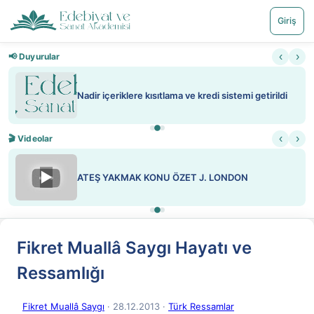
Giriş
‹
›
📢 Duyurular
Nadir içeriklere kısıtlama ve kredi sistemi getirildi
‹
›
🎬 Videolar
▶
ATEŞ YAKMAK KONU ÖZET J. LONDON
Fikret Muallâ Saygı Hayatı ve
Ressamlığı
Fikret Muallâ Saygı
· 28.12.2013
·
Türk Ressamlar