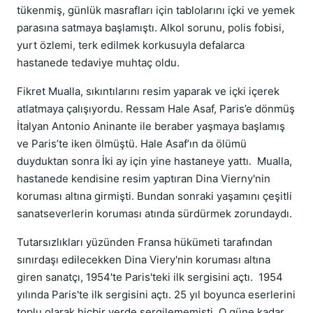
tükenmiş, günlük masrafları için tablolarını içki ve yemek
parasına satmaya başlamıştı. Alkol sorunu, polis fobisi,
yurt özlemi, terk edilmek korkusuyla defalarca
hastanede tedaviye muhtaç oldu.
Fikret Mualla, sıkıntılarını resim yaparak ve içki içerek
atlatmaya çalışıyordu. Ressam Hale Asaf, Paris’e dönmüş
İtalyan Antonio Aninante ile beraber yaşmaya başlamış
ve Paris’te iken ölmüştü. Hale Asaf’ın da ölümü
duyduktan sonra İki ay için yine hastaneye yattı. Mualla,
hastanede kendisine resim yaptıran Dina Vierny'nin
koruması altına girmişti. Bundan sonraki yaşamını çeşitli
sanatseverlerin koruması atında sürdürmek zorundaydı.
Tutarsızlıkları yüzünden Fransa hükümeti tarafından
sınırdaşı edilecekken Dina Viery'nin koruması altına
giren sanatçı, 1954'te Paris'teki ilk sergisini açtı. 1954
yılında Paris'te ilk sergisini açtı. 25 yıl boyunca eserlerini
toplu olarak hiçbir yerde sergilememişti. O güne kadar