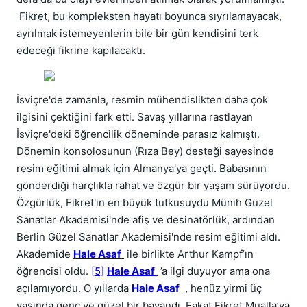
Fikret, bu kompleksten hayatı boyunca sıyrılamayacak,
ayrılmak istemeyenlerin bile bir gün kendisini terk
edeceği fikrine kapılacaktı.
İsviçre'de zamanla, resmin mühendislikten daha çok
ilgisini çektiğini fark etti. Savaş yıllarına rastlayan
İsviçre'deki öğrencilik döneminde parasız kalmıştı.
Dönemin konsolosunun (Rıza Bey) desteği sayesinde
resim eğitimi almak için Almanya'ya geçti. Babasının
gönderdiği harçlıkla rahat ve özgür bir yaşam sürüyordu.
Özgürlük, Fikret'in en büyük tutkusuydu Münih Güzel
Sanatlar Akademisi'nde afiş ve desinatörlük, ardından
Berlin Güzel Sanatlar Akademisi'nde resim eğitimi aldı.
Akademide
Hale Asaf
ile birlikte Arthur Kampf’ın
öğrencisi oldu.
[5]
Hale Asaf
’a ilgi duyuyor ama ona
açılamıyordu. O yıllarda
Hale Asaf
, henüz yirmi üç
yaşında genç ve güzel bir bayandı. Fakat Fikret Mualla’ya