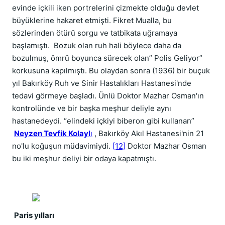
evinde içkili iken portrelerini çizmekte olduğu devlet
büyüklerine hakaret etmişti. Fikret Mualla, bu
sözlerinden ötürü sorgu ve tatbikata uğramaya
başlamıştı. Bozuk olan ruh hali böylece daha da
bozulmuş, ömrü boyunca sürecek olan” Polis Geliyor”
korkusuna kapılmıştı. Bu olaydan sonra (1936) bir buçuk
yıl Bakırköy Ruh ve Sinir Hastalıkları Hastanesi'nde
tedavi görmeye başladı. Ünlü Doktor Mazhar Osman'ın
kontrolünde ve bir başka meşhur deliyle aynı
hastanedeydi. “elindeki içkiyi biberon gibi kullanan”
Neyzen Tevfik Kolayl
ı
, Bakırköy Akıl Hastanesi'nin 21
no'lu koğuşun müdavimiydi.
[12]
Doktor Mazhar Osman
bu iki meşhur deliyi bir odaya kapatmıştı.
Paris yılları