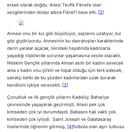
erkek olarak doğdu. Ailesi Tevfik Fikret’e olan
sevgilerinden dolayı adına Fikret'i ilave etti.
[2]
Annesi onu bir kız gibi büyütüyor, saçlarını uzatıyor, kız
gibi giydiriyordu. Annesinin bu davranışları karakterinde
derin yaralar açacak, ilerideki hayatında kadınlarla
yaşadığı ilişkilerde sorunlar yaşamasına vesile olacaktı.
Nitekim Gençlik yıllarında Alman asıllı bir kadını sevecek
ama o kadın onu çirkin ve topal olduğu için terk edecek,
sanatçı belki de bu yüzden kadınlardan uzak durarak
kendisini içkiye verecekti.
[3]
Çocukluk ve ilk gençlik yıllarını Kadıköy, Bahariye
çevresinde yaşayarak geçirmişti. Ailesi pek çok
kimseden çok iyi durumdaydı. Babasını hali vakti çok
kimseden çok iyiiydi. Saint Joseph ve Galatasaray
liselerinde öğrenim görmüş,
[4]
futbola olan aşırı tutkusu