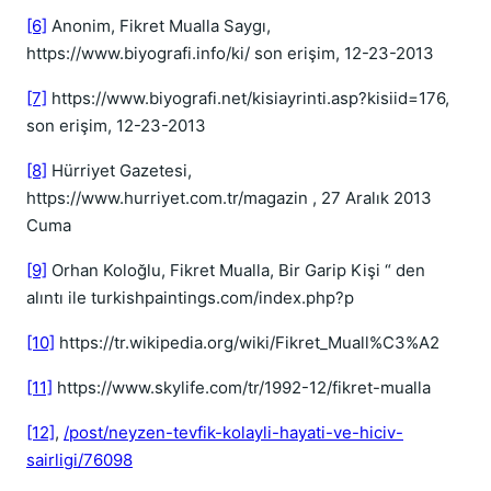
[6]
Anonim, Fikret Mualla Saygı,
https://www.biyografi.info/ki/ son erişim, 12-23-2013
[7]
https://www.biyografi.net/kisiayrinti.asp?kisiid=176,
son erişim, 12-23-2013
[8]
Hürriyet Gazetesi,
https://www.hurriyet.com.tr/magazin , 27 Aralık 2013
Cuma
[9]
Orhan Koloğlu, Fikret Mualla, Bir Garip Kişi “ den
alıntı ile turkishpaintings.com/index.php?p
[10]
https://tr.wikipedia.org/wiki/Fikret_Muall%C3%A2
[11]
https://www.skylife.com/tr/1992-12/fikret-mualla
[12]
,
/post/neyzen-tevfik-kolayli-hayati-ve-hiciv-
sairligi/76098