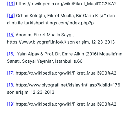
[13]
https://tr.wikipedia.org/wiki/Fikret_Muall%C3%A2
[14]
Orhan Koloğlu, Fikret Mualla, Bir Garip Kişi “ den
alıntı ile turkishpaintings.com/index.php?p
[15]
Anonim, Fikret Mualla Saygı,
https://www.biyografi.info/ki/ son erişim, 12-23-2013
[16]
Yalın Alpay & Prof. Dr. Emre Alkin (2016) Moualla'nın
Sanatı, Sosyal Yayınlar, İstanbul, s.66
[17]
https://tr.wikipedia.org/wiki/Fikret_Muall%C3%A2
[18]
https://www.biyografi.net/kisiayrinti.asp?kisiid=176
son erişim, 12-23-2013
[19]
https://tr.wikipedia.org/wiki/Fikret_Muall%C3%A2