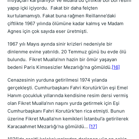
ihtiyaçları karşılanıyor ve Mualla bu çiftlikte bol bol resim
yapıp içki içiyordu. Fakat bir daha felçten
kurtulamamıştı. Fakat buna rağmen Reillanne’daki
çiftlikte 1967 yılında ölümüne kadar kalmış ve Madam
Agnes için çok sayıda eser üretmişti.
1967 yılı Mayıs ayında sinir krizleri nedeniyle bir
dinlenme evine yatırıldı. 20 Temmuz günü bu evde ölü
bulundu. Fikret Mualla’nın hazin bir ömür yaşayan
bedeni Paris Kimsesizler Mezarlığı'na gömüldü.
[16]
Cenazesinin yurduna getirilmesi 1974 yılanda
gerçekleşti. Cumhurbaşkanı Fahri Korutürk'ün eşi Emel
Hanım çocukluk yıllarında kendisine resim dersi vermiş
olan Fikret Mualla’nın naşını yurda getirmek için Eşi
Cumhurbaşkanı Fahri Korutürk'ten rica etmişti. Bunun
üzerine Fikret Mualla’nın kemikleri İstanbul’a getirilerek
Karacaahmet Mezarlığı'na gömüldü…
[17]