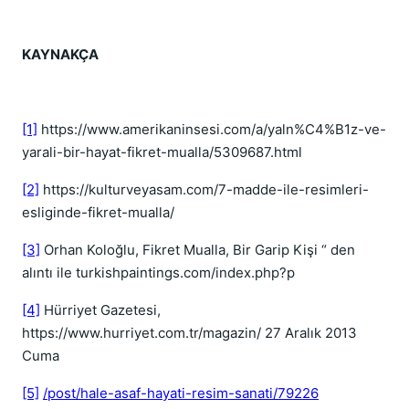
KAYNAKÇA
[1]
https://www.amerikaninsesi.com/a/yaln%C4%B1z-ve-
yarali-bir-hayat-fikret-mualla/5309687.html
[2]
https://kulturveyasam.com/7-madde-ile-resimleri-
esliginde-fikret-mualla/
[3]
Orhan Koloğlu, Fikret Mualla, Bir Garip Kişi “ den
alıntı ile turkishpaintings.com/index.php?p
[4]
Hürriyet Gazetesi,
https://www.hurriyet.com.tr/magazin/ 27 Aralık 2013
Cuma
[5]
/post/hale-asaf-hayati-resim-sanati/79226