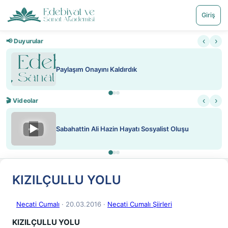
Giriş
‹
›
📢 Duyurular
Paylaşım Onayını Kaldırdık
‹
›
🎬 Videolar
▶
Sabahattin Ali Hazin Hayatı Sosyalist Oluşu
KIZILÇULLU YOLU
Necati Cumalı
· 20.03.2016
·
Necati Cumalı Şiirleri
KIZILÇULLU YOLU