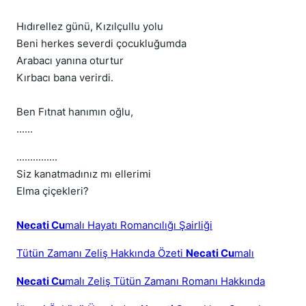
Hıdırellez günü, Kızılçullu yolu
Beni herkes severdi çocukluğumda
Arabacı yanına oturtur
Kırbacı bana verirdi.
Ben Fıtnat hanımın oğlu,
......
...............
Siz kanatmadınız mı ellerimi
Elma çiçekleri?
Necati Cu
malı Hayatı Romancılığı Şairliği
Tütün Zamanı Zeliş Hakkında Özeti
Necati Cu
malı
Necati Cu
malı Zeliş Tütün Zamanı Romanı Hakkında