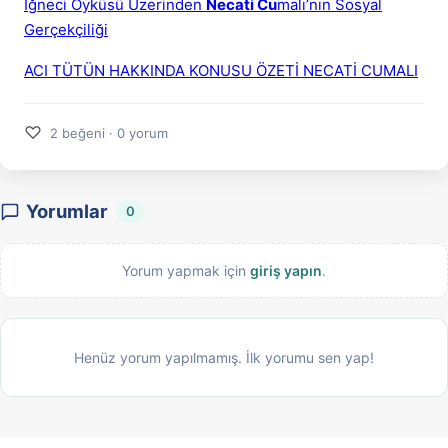
İğneci Öyküsü Üzerinden
Necati Cu
malı’nın Sosyal
Gerçekçiliği
ACI TÜTÜN HAKKINDA KONUSU ÖZETİ NECATİ CUMALI
♡
2 beğeni · 0 yorum
Yorumlar
0
Yorum yapmak için
giriş yapın
.
Henüz yorum yapılmamış. İlk yorumu sen yap!