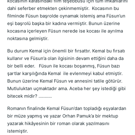
kocasının kafasındaki film teşebbüsü için tüm imkânlarını
dahi seferber etmekten çekinmemiştir. Kocasının bu
filminde Füsun başrolde oynamak istemiş ama Füsun’un
eşi başrolü başka bir kadına vermiştir. Bunun üzerine
kocasına içerleyen Füsun nerede ise kocası ile ayrılma
noktasına gelmiştir.
Bu durum Kemal için önemli bir fırsattır. Kemal bu fırsatı
kullanır ve Füsun’a olan ilgisinin devam ettiğini daha da
bir belli eder. Füsun ile kocası boşanmış, Füsun bazı
şartlar karşılığında Kemal ile evlenmeyi kabul etmiştir.
Bunun üzerine Kemal Füsun ve annesini tatile götürür.
Mutluluktan uçmaktadır ama. Aceba her şey istediği gibi
bitecek midir? ………..
Romanın finalinde Kemal Füsun’dan topladığı eşyalardan
bir müze yapmış ve yazar Orhan Pamuk’a bir mektup
yazarak hikâyesinin bir roman olarak yazılmasını
istemiştir.