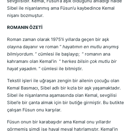
sevgilisidir. Kemal, Füsun’a aşık olduğunu anladığı halde
Sibel ile nişanlanmış ama Füsun’u kaybedince Kemal
nişanı bozmuştur.
ROMANIN ÖZETİ
Roman zaman olarak 1975’li yıllarda geçen bir aşk
olayına dayanır ve roman “
hayatımın en mutlu anıymış
bilmiyordum.
” cümlesi ile başlayıp; “ romanın ana
kahramanı olan Kemal’in “ h
erkes bilsin çok mutlu bir
hayat yaşadım.
“ cümlesi ile bitmiştir.
Tekstil işleri ile uğraşan zengin bir ailenin çocuğu olan
Kemal Basmacı, Sibel adlı bir kızla bir aşk yaşamaktadır.
Sibel ile nişanlanma aşamasında olan Kemal, sevgilisi
Sibel’e bir çanta almak için bir butiğe girmiştir. Bu butikte
çalışan Füsun onu karşılar.
Füsun onun bir karabaşıdır ama Kemal onu yıllardır
görmemiş şimdi ise hayal meyal hatırlamıştır. Kemal’in