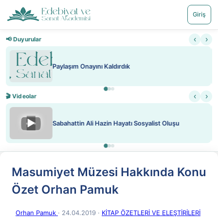
Giriş
‹
›
📢 Duyurular
Nadir içeriklere kısıtlama ve kredi sistemi getirildi
‹
›
🎬 Videolar
▶
ATEŞ YAKMAK KONU ÖZET J. LONDON
Masumiyet Müzesi Hakkında Konu
Özet Orhan Pamuk
Orhan Pamuk
· 24.04.2019
·
KİTAP ÖZETLERİ VE ELEŞTİRİLERİ