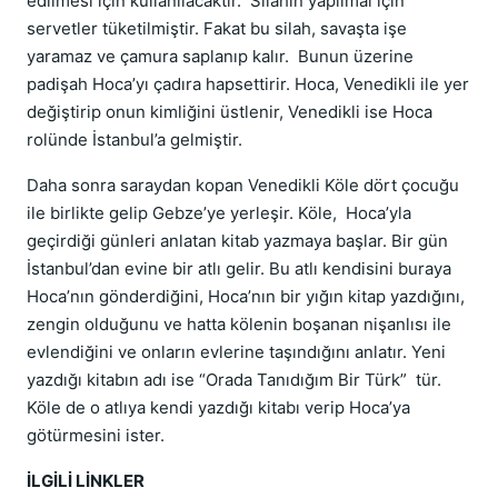
edilmesi için kullanılacaktır. Silahın yapılmaı için
servetler tüketilmiştir. Fakat bu silah, savaşta işe
yaramaz ve çamura saplanıp kalır. Bunun üzerine
padişah Hoca’yı çadıra hapsettirir. Hoca, Venedikli ile yer
değiştirip onun kimliğini üstlenir, Venedikli ise Hoca
rolünde İstanbul’a gelmiştir.
Daha sonra saraydan kopan Venedikli Köle dört çocuğu
ile birlikte gelip Gebze’ye yerleşir. Köle, Hoca’yla
geçirdiği günleri anlatan kitab yazmaya başlar. Bir gün
İstanbul’dan evine bir atlı gelir. Bu atlı kendisini buraya
Hoca’nın gönderdiğini, Hoca’nın bir yığın kitap yazdığını,
zengin olduğunu ve hatta kölenin boşanan nişanlısı ile
evlendiğini ve onların evlerine taşındığını anlatır. Yeni
yazdığı kitabın adı ise “Orada Tanıdığım Bir Türk” tür.
Köle de o atlıya kendi yazdığı kitabı verip Hoca’ya
götürmesini ister.
İLGİLİ LİNKLER