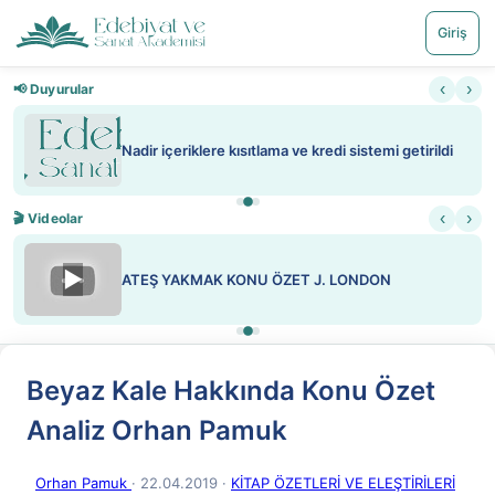
Giriş
‹
›
📢 Duyurular
Nadir içeriklere kısıtlama ve kredi sistemi getirildi
‹
›
🎬 Videolar
▶
ATEŞ YAKMAK KONU ÖZET J. LONDON
Beyaz Kale Hakkında Konu Özet
Analiz Orhan Pamuk
Orhan Pamuk
· 22.04.2019
·
KİTAP ÖZETLERİ VE ELEŞTİRİLERİ