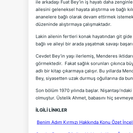
ile arkadaşı Fuat Bey’in iş hayatı daha zenginl
ailesini geleneksel hayata alıştırma ve bağlı k
ananelere bağlı olarak devam ettirmek istemekt
düzeninde alıştırmaya çalışmaktadır.
Lakin ailenin fertleri konak hayatından git gi
bağlı ve aileyi bir arada yaşatmak savaşı başarı
Cevdet Bey’in yaşı ilerlemiş, Menderes iktidar
görmektedir. Fakat sağlık sorunları çıkınca bü
adlı bir kitap çıkarmaya çalışır. Bu yıllarda 
Bey, siyasetten uzak durmuş oğullarına da bun
Son bölüm 1970 yılında başlar. Nişantaşı’ndak
olmuştur. Üstelik Ahmet, babasını hiç sevmeye
İLGİLİ LİNKLER
Benim Adım Kırmızı Hakkında Konu Özet İnc