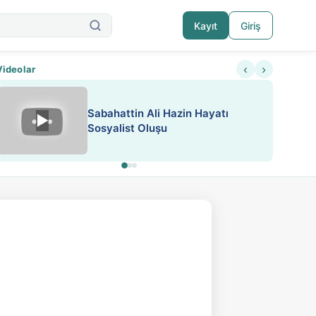
Kayıt
Giriş
‹
›
Videolar
ATEŞ YAKMAK KONU ÖZET J.
▶
ESA 'da Sen de Paylaş
LONDON