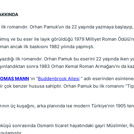
HAKKINDA
lk romanıdır. Orhan Pamuk’un da 22 yaşında yazmaya başlayıp, 4 
almış ve bu eser ile layık görüldüğü 1979 Milliyet Roman Ödülü'n
man ancak ilk baskısını 1982 yılında yapmıştı.
azdığı ilk romanıdır. Orhan Pamuk bu eserini 22 yaşında iken ya
ayınlandıktan sonra 1983 Orhan Kemal Roman Armağanı'nı da kaz
HOMAS MANN
’ın “
Buddenbrook Ailesi
” adlı eserinden esinlener
r çok benzer hususa sahiptir. Orhan Pamuk bu ilk romanını “Tipik
nın üç kuşağını, arka planında ise modern Türkiye’nin 1905 te
küşü sonrasında Osmanlı ticaret hayatındaki gayri Müslimler, Ru
urgulamıştır.