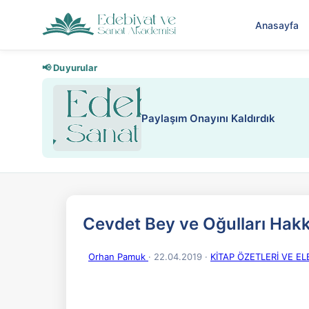
Anasayfa
📢 Duyurular
Nadir içeriklere kısıtlama ve kredi
Cevdet Bey ve Oğulları Hak
Orhan Pamuk
· 22.04.2019
·
KİTAP ÖZETLERİ VE ELE