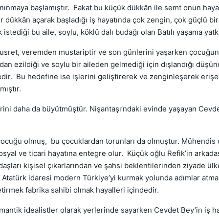
tanınmaya başlamıştır. Fakat bu küçük dükkân ile semt onun hay
 dükkân açarak başladığı iş hayatında çok zengin, çok güçlü bir
stediği bu aile, soylu, köklü dalı budağı olan Batılı yaşama yatkı
 Nusret, veremden mustariptir ve son günlerini yaşarken çocuğun
ndan ezildiği ve soylu bir aileden gelmediği için dışlandığı düşü
edir. Bu hedefine ise işlerini geliştirerek ve zenginleşerek eri
mıştır.
şlerini daha da büyütmüştür. Nişantaşı’ndaki evinde yaşayan Cev
çocuğu olmuş, bu çocuklardan torunları da olmuştur. Mühendis o
sosyal ve ticari hayatına entegre olur. Küçük oğlu Refik’in arkad
kadaşları kişisel çıkarlarından ve şahsi beklentilerinden ziyade 
Atatürk idaresi modern Türkiye’yi kurmak yolunda adımlar atmak
irmek fabrika sahibi olmak hayalleri içindedir.
romantik idealistler olarak yerlerinde sayarken Cevdet Bey’in iş