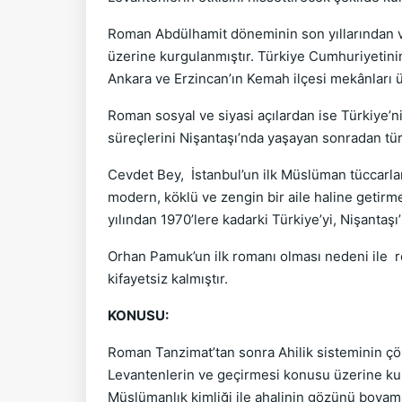
Roman Abdülhamit döneminin son yıllarından ve 
üzerine kurgulanmıştır. Türkiye Cumhuriyetini
Ankara ve Erzincan’ın Kemah ilçesi mekânları 
Roman sosyal ve siyasi açılardan ise Türkiye’
süreçlerini Nişantaşı’nda yaşayan sonradan tür
Cevdet Bey, İstanbul’un ilk Müslüman tüccarları
modern, köklü ve zengin bir aile haline getirm
yılından 1970’lere kadarki Türkiye’yi, Nişanta
Orhan Pamuk’un ilk romanı olması nedeni ile r
kifayetsiz kalmıştır.
KONUSU:
Roman Tanzimat’tan sonra Ahilik sisteminin çök
Levantenlerin ve geçirmesi konusu üzerine ku
Müslümanlık kimliği ile ahalinin gözünü boyama