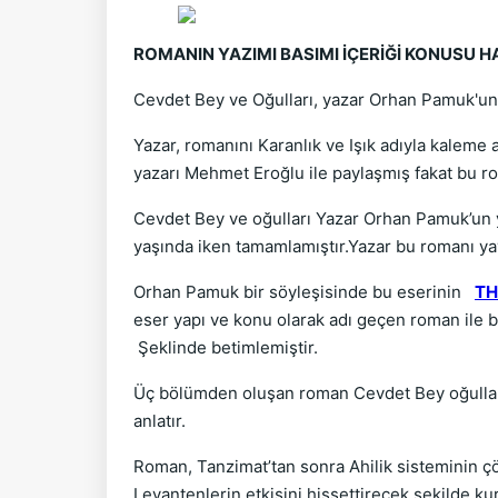
ROMANIN YAZIMI BASIMI İÇERİĞİ KONUSU 
Cevdet Bey ve Oğulları, yazar Orhan Pamuk'un i
Yazar, romanını Karanlık ve Işık adıyla kaleme 
yazarı Mehmet Eroğlu ile paylaşmış fakat bu ro
Cevdet Bey ve oğulları Yazar Orhan Pamuk’un y
yaşında iken tamamlamıştır.Yazar bu romanı y
Orhan Pamuk bir söyleşisinde bu eserinin
T
eser yapı ve konu olarak adı geçen roman ile bi
Şeklinde betimlemiştir.
Üç bölümden oluşan roman Cevdet Bey oğulları
anlatır.
Roman, Tanzimat’tan sonra Ahilik sisteminin çö
Levantenlerin etkisini hissettirecek şekilde k