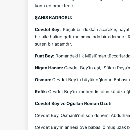
konu edinmektedir.
ŞAHIS KADROSU:
Cevdet Bey:
Küçük bir dükkân açarak iş hayat
bir aile haline getirme amacında bir adamdır.
süren bir adamdır.
Fuat Bey:
Romandaki ilk Müslüman tüccarlardan
Nigan Hanım:
Cevdet Bey’in eşi, Şükrü Paşa’nı
Osman:
Cevdet Bey’in büyük oğludur. Babasını
Refik:
Cevdet Bey’in mühendis olan küçük oğl
Cevdet Bey ve Oğulları Roman Özeti
Cevdet Bey, Osmanlı’nın son dönemi Abdülhamit
Cevdet Bey’in annesi öve babası ölmüş uzak bi