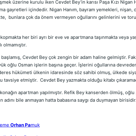
eşmek üzerine kurulu iken Cevdet Bey’in karısı Paşa Kızı Nigan H
ılma gayretleri içindedir. Nigan Hanım, bayram yemekleri, nişan,
e, bunlara çok da önem vermeyen oğullarını gelinlerini ve torun
de kopmakta her biri ayrı bir eve ve apartmana taşınmakta veya 
lı olmamıştır.
ı başlamış, Cevdet Bey çok zengin bir adam haline gelmiştir. Fa
yük oğlu Osman işlerin başına geçer. İşlerini oğullarına devrede
Menderes hükümeti ülkenin idaresinde söz sahibi olmuş, ülkede s
u tavsiye etmiştir. Cevdet Bey yazmakta olduğu kitabı çıkarama
i konağın apartman yapılmıştır. Refik Bey kanserden ölmüş, oğlu
n adını bile anmayan hatta babasına saygı da duymayan birisidir
eleme
Orhan Pa
muk