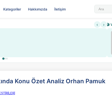
Kategoriler
Hakkımızda
İletişim
‹
›
🎬 
Sabahattin Ali Hazin Hayatı
▶
 sistemi getirildi
Sosyalist Oluşu
kında Konu Özet Analiz Orhan Pamuk
ŞTİRİLERİ