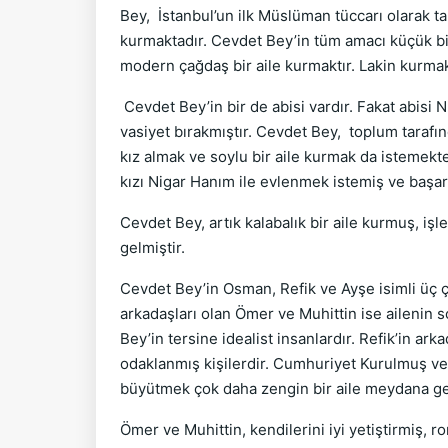
Bey, İstanbul’un ilk Müslüman tüccarı olarak 
kurmaktadır. Cevdet Bey’in tüm amacı küçük bir
modern çağdaş bir aile kurmaktır. Lakin kurmak i
Cevdet Bey’in bir de abisi vardır. Fakat abisi
vasiyet bırakmıştır. Cevdet Bey, toplum tarafı
kız almak ve soylu bir aile kurmak da istemekt
kızı Nigar Hanım ile evlenmek istemiş ve başar
Cevdet Bey, artık kalabalık bir aile kurmuş, i
gelmiştir.
Cevdet Bey’in Osman, Refik ve Ayşe isimli üç 
arkadaşları olan Ömer ve Muhittin ise ailenin 
Bey’in tersine idealist insanlardır. Refik’in ar
odaklanmış kişilerdir. Cumhuriyet Kurulmuş ve 
büyütmek çok daha zengin bir aile meydana get
Ömer ve Muhittin, kendilerini iyi yetiştirmiş, 