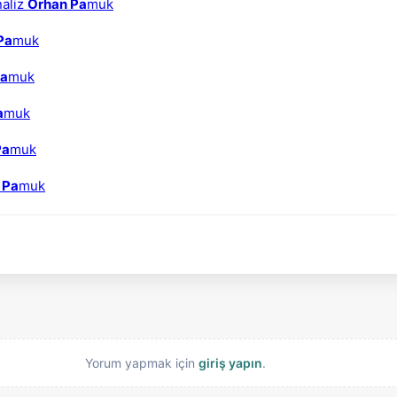
naliz
Orhan Pa
muk
Pa
muk
Pa
muk
a
muk
Pa
muk
 Pa
muk
Yorum yapmak için
giriş yapın
.