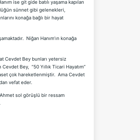
anım ise git gide batılı yaşama kapılan
 düğün sünnet gibi gelenekleri,
larını konağa bağlı bir hayat
yaşamaktadır. Niğan Hanım’ın konağa
kat Cevdet Bey bunları yetersiz
n Cevdet Bey, “50 Yıllık Ticari Hayatım”
iyaset çok hareketlenmiştir. Ama Cevdet
dan vefat eder.
 Ahmet sol görüşlü bir ressam
.