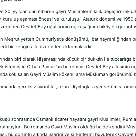
20. yy ‘dan dan itibaren gayri Müslimlerin kılık değiştirerek ülk
n kuruluş aşaması öncesi ve kuruluşu, Atatürk dönemi ve 1950 s
üzerinden Cevdet Bey oğullarının üç kuşağının hikâyesi görüntüs
nin Meşrutiyetten Cumhuriyet’e dönüşümü, bat hayranlığından bat
edi bir zengin aile üzerinden aktarmaktadır.
ndan biri olarak Nişantaşı’nda küçük bir dükkân ile tüccarlığa baş
ek istemiştir. Orhan Pamuk’un bu romanı Cevdet Bey ailesinin üç
şı’nda kök salan Gayri Müslim kökenli ama Müslüman görünümlü bi
omanda gereksiz ayrıntılar, uzun diyaloglara yer verilmiş roma
üşü sonrasında Osmanlı ticaret hayatını gayri Müslimler, Rumlar
rulmuştur. Bu romanda Gayri Müslim olduğu halde kendini Müsl
sı, bu görüntü altında işlerini ve şirketlerini büyüterek Cevdet