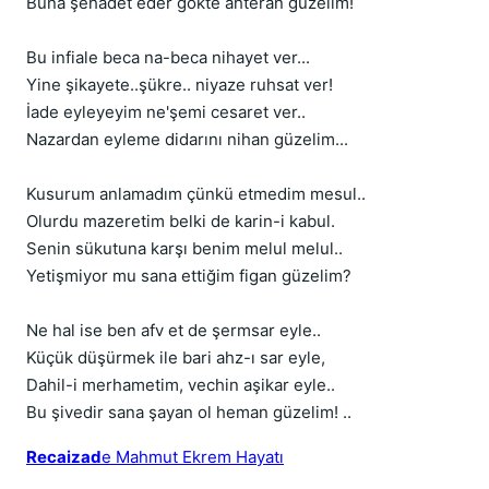
Buna şehadet eder gökte ahteran güzelim!
Bu infiale beca na-beca nihayet ver...
Yine şikayete..şükre.. niyaze ruhsat ver!
İade eyleyeyim ne'şemi cesaret ver..
Nazardan eyleme didarını nihan güzelim...
Kusurum anlamadım çünkü etmedim mesul..
Olurdu mazeretim belki de karin-i kabul.
Senin sükutuna karşı benim melul melul..
Yetişmiyor mu sana ettiğim figan güzelim?
Ne hal ise ben afv et de şermsar eyle..
Küçük düşürmek ile bari ahz-ı sar eyle,
Dahil-i merhametim, vechin aşikar eyle..
Bu şivedir sana şayan ol heman güzelim! ..
Recaizad
e Mahmut Ekrem Hayatı