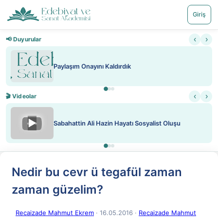
Giriş
‹
›
📢 Duyurular
Paylaşım Onayını Kaldırdık
‹
›
🎬 Videolar
▶
Sabahattin Ali Hazin Hayatı Sosyalist Oluşu
Nedir bu cevr ü tegafül zaman
zaman güzelim?
Recaizade Mahmut Ekrem
· 16.05.2016
·
Recaizade Mahmut