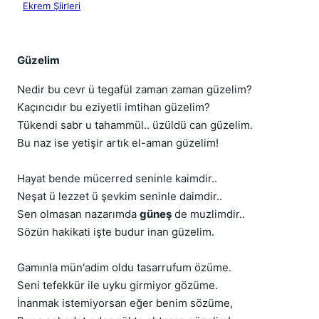
Ekrem Şiirleri
Güzelim
Nedir bu cevr ü tegafül zaman zaman güzelim?
Kaçıncıdır bu eziyetli imtihan güzelim?
Tükendi sabr u tahammül.. üzüldü can güzelim.
Bu naz ise yetişir artık el-aman güzelim!
Hayat bende mücerred seninle kaimdir..
Neşat ü lezzet ü şevkim seninle daimdir..
Sen olmasan nazarımda
güneş
de muzlimdir..
Sözün hakikati işte budur inan güzelim.
Gamınla mün'adim oldu tasarrufum özüme.
Seni tefekkür ile uyku girmiyor gözüme.
İnanmak istemiyorsan eğer benim sözüme,