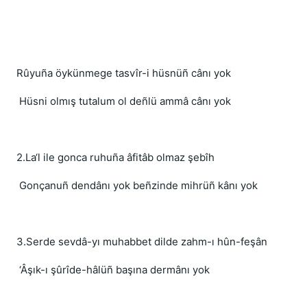
Rûyuña öykünmege tasvîr-i hüsnüñ cânı yok
Hüsni olmış tutalum ol deñlü ammâ cânı yok
2.La‘l ile gonca ruhuña âfitâb olmaz şebîh
Gonçanuñ dendânı yok beñzinde mihrüñ kânı yok
3.Serde sevdâ-yı muhabbet dilde zahm-ı hûn-feşân
‘Âşık-ı şûrîde-hâlüñ başına dermânı yok