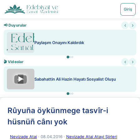
Giriş
‹
›
📢 Duyurular
Paylaşım Onayını Kaldırdık
‹
›
🎬 Videolar
▶
Sabahattin Ali Hazin Hayatı Sosyalist Oluşu
Rûyuña öykünmege tasvîr-i
hüsnüñ cânı yok
Nevizade Atai
· 08.04.2016
·
Nevizade Atai Atayi Şiirleri