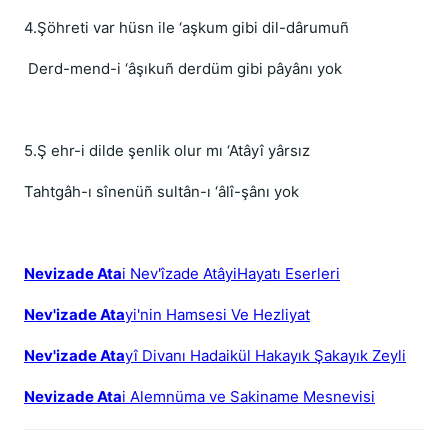
4.Şöhreti var hüsn ile ‘aşkum gibi dil-dârumuñ
Derd-mend-i ‘âşıkuñ derdüm gibi pâyânı yok
5.Ş ehr-i dilde şenlik olur mı ‘Atâyî yârsız
Tahtgâh-ı sînenüñ sultân-ı ‘âlî-şânı yok
Nevizade Ata
i Nev'îzade AtâyiHayatı Eserleri
Nev'izade Ata
yi'nin Hamsesi Ve Hezliyat
Nev'izade Ata
yî Divanı Hadaikül Hakayık Şakayık Zeyli
Nevizade Ata
i Alemnüma ve Sakiname Mesnevisi