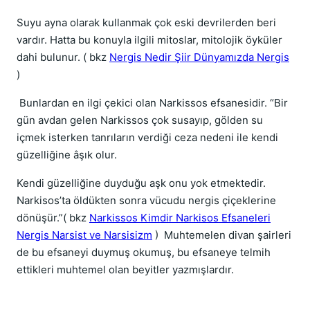
Suyu ayna olarak kullanmak çok eski devrilerden beri
vardır. Hatta bu konuyla ilgili mitoslar, mitolojik öyküler
dahi bulunur. ( bkz
Nergis Nedir Şiir Dünyamızda Nergis
)
Bunlardan en ilgi çekici olan Narkissos efsanesidir. “Bir
gün avdan gelen Narkissos çok susayıp, gölden su
içmek isterken tanrıların verdiği ceza nedeni ile kendi
güzelliğine âşık olur.
Kendi güzelliğine duyduğu aşk onu yok etmektedir.
Narkisos’ta öldükten sonra vücudu nergis çiçeklerine
dönüşür.”( bkz
Narkissos Kimdir Narkisos Efsaneleri
Nergis Narsist ve Narsisizm
)
Muhtemelen divan şairleri
de bu efsaneyi duymuş okumuş, bu efsaneye telmih
ettikleri muhtemel olan beyitler yazmışlardır.