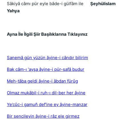
Sâkiyâ câmı pür eyle bâde-i gülfâm ile
Şeyhülislam
Yahya
Ayna İle İlgili Şiir Başilıklarına Tıklayınız
Sanemâ gün yüzün âyine-i cândır bilirim
Bak câm-ı ‘ayşa âyine-i pür-safâ budur
Meh-tâba geldi âyine-i âbdan fürûg
Olmaz mukâbil-i ruh-ı dil-ber her âyine
Ye’cûc-i gamuñ def‘ine ey âyine-manzar
Bir sencileyin âyine-i râz ele girmez