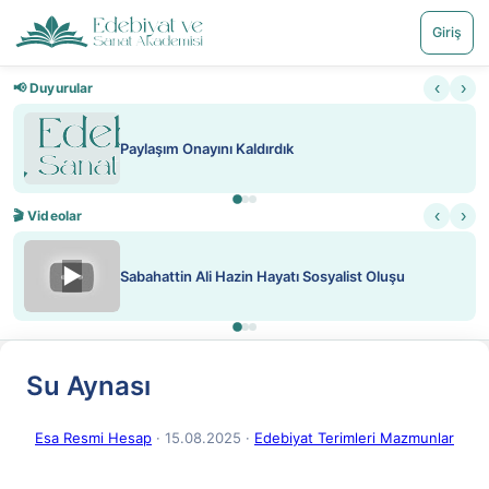
Giriş
‹
›
📢 Duyurular
Paylaşım Onayını Kaldırdık
‹
›
🎬 Videolar
▶
Sabahattin Ali Hazin Hayatı Sosyalist Oluşu
Su Aynası
Esa Resmi Hesap
· 15.08.2025
·
Edebiyat Terimleri Mazmunlar