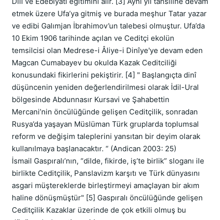
Dili ve Edebiyatı eğitimini alır. [3] Aynı yıl tahsiline devam 
etmek üzere Ufa’ya gitmiş ve burada meşhur Tatar yazar 
ve edibi Galımjan İbrahimov’un talebesi olmuştur. Ufa’da 
10 Ekim 1906 tarihinde açılan ve Ceditçi ekolün 
temsilcisi olan Medrese-i Âliye-i Dinîye'ye devam eden 
Magcan Cumabayev bu okulda Kazak Ceditciliği 
konusundaki fikirlerini pekiştirir. [4] " Başlangıçta dinî 
düşüncenin yeniden değerlendirilmesi olarak İdil-Ural 
bölgesinde Abdunnasır Kursavi ve Şahabettin 
Mercani’nin öncülüğünde gelişen Ceditçilik, sonradan 
Rusya’da yaşayan Müslüman Türk gruplarda toplumsal 
reform ve değişim taleplerini yansıtan bir deyim olarak 
kullanılmaya başlanacaktır. “ (Andican 2003: 25)

İsmail Gaspıralı’nın, “dilde, fikirde, iş’te birlik” sloganı ile 
birlikte Ceditçilik, Panslavizm karşıtı ve Türk dünyasını 
asgari müştereklerde birleştirmeyi amaçlayan bir akım 
haline dönüşmüştür" [5] Gaspıralı öncülüğünde gelişen 
Ceditçilik Kazaklar üzerinde de çok etkili olmuş bu 