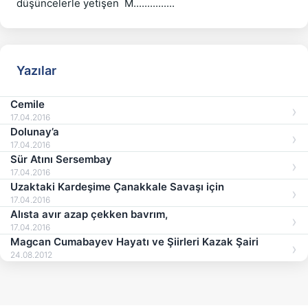
Yazılar
Cemile
17.04.2016
Dolunay’a
17.04.2016
Sür Atını Sersembay
17.04.2016
Uzaktaki Kardeşime Çanakkale Savaşı için
17.04.2016
Alısta avır azap çekken bavrım,
17.04.2016
Magcan Cumabayev Hayatı ve Şiirleri Kazak Şairi
24.08.2012