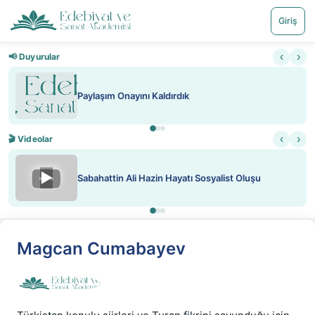
Giriş
‹
›
📢 Duyurular
Paylaşım Onayını Kaldırdık
‹
›
🎬 Videolar
▶
Sabahattin Ali Hazin Hayatı Sosyalist Oluşu
Magcan Cumabayev