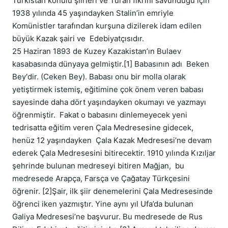
Türkistan konulu şiirleri ve Turan fikrini savunduğu için 
1938 yılında 45 yaşındayken Stalin’in emriyle 
Komünistler tarafından kurşuna dizilerek idam edilen 
büyük Kazak şairi ve  Edebiyatçısıdır.

25 Haziran 1893 de Kuzey Kazakistan’ın Bulaev 
kasabasında dünyaya gelmiştir.[1] Babasının adı  Beken 
Bey'dir. (Ceken Bey). Babası onu bir molla olarak 
yetiştirmek istemiş, eğitimine çok önem veren babası 
sayesinde daha dört yaşındayken okumayı ve yazmayı 
öğrenmiştir.  Fakat o babasını dinlemeyecek yeni 
tedrisatta eğitim veren Çala Medresesine gidecek, 
henüz 12 yaşındayken  Çala Kazak Medresesi’ne devam 
ederek Çala Medresesini bitirecektir. 1910 yılında Kızıljar 
şehrinde bulunan medreseyi bitiren Mağjan,  bu 
medresede Arapça, Farsça ve Çağatay Türkçesini 
öğrenir. [2]Şair, ilk şiir denemelerini Çala Medresesinde 
öğrenci iken yazmıştır. Yine aynı yıl Ufa’da bulunan 
Galiya Medresesi’ne başvurur. Bu medresede de Rus 