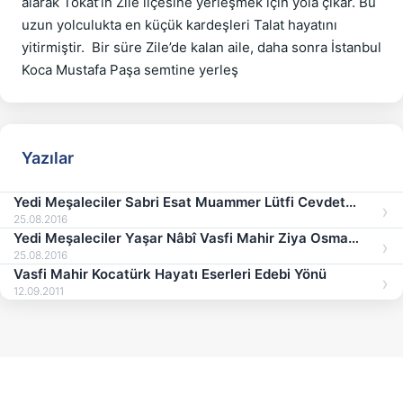
alarak Tokat’ın Zile ilçesine yerleşmek için yola çıkar. Bu 
uzun yolculukta en küçük kardeşleri Talat hayatını 
yitirmiştir.  Bir süre Zile’de kalan aile, daha sonra İstanbul 
Yazılar
Yedi Meşaleciler Sabri Esat Muammer Lütfi Cevdet
Kudret Kenan Hulus
25.08.2016
Yedi Meşaleciler Yaşar Nâbî Vasfi Mahir Ziya Osman
Hayatları Şiirleri
25.08.2016
Vasfi Mahir Kocatürk Hayatı Eserleri Edebi Yönü
12.09.2011