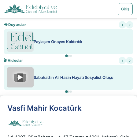
Giriş
‹
›
📢 Duyurular
Paylaşım Onayını Kaldırdık
‹
›
🎬 Videolar
▶
Sabahattin Ali Hazin Hayatı Sosyalist Oluşu
Vasfi Mahir Kocatürk