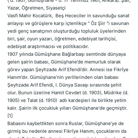
( d. 1907, Gümüşhane - ö. 17 Temmuz 1961, Ankara). Şair, 
Yazar, Öğretmen, Siyasetçi

Vasfi Mahir Kocatürk,  Beş Hececiler in savunduğu sanat 
anlayışı ve görüşlere karşı içtenlikçe " Öz Şiir "i savunan 
yedi genç sanatçının oluşturduğu topluluk üyelerinden 
biri, şair, oyun yazarı, öğretmen, edebiyat tarihçisi, 
edebiyat araştırmacısı ve politikacıdır.

1907 yılında Gümüşhane Bağlarbaşı semtinde dünyaya 
gelen şairin babası, Gümüşhane’de memurluk olarak 
görev yapan Şeyhzade Arif Efendi’dir. Annesi ise Fikrîye 
Hanım’dır. Gümüşhane’nin yerlilerinden olan babası 
Şeyhzade Arif Efendi, I. Dünya Savaşı sırasında şehit 
olur. Bunun üzerine Hamit Cevdet (d. 1903), Müdrike (d. 
1905) ve Talat (d. 1910)  adlı kardeşleri ile birlikte yetim 
kalır. Şairin ilk çocukluk yılları Gümüşhane'de geçmiştir.
[1]

Babasını kaybettikten sonra Ruslar, Gümüşhane’ye de 
girmiş bu nedenle annesi Fikrîye Hanım, çocuklarını da 