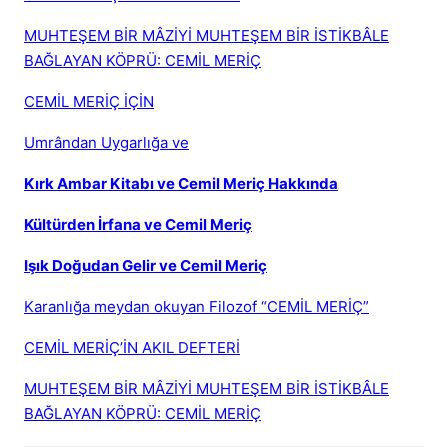
MUHTEŞEM BİR MÂZİYİ MUHTEŞEM BİR İSTİKBÂLE
BAĞLAYAN KÖPRÜ: CEMİL MERİÇ
CEMİL MERİÇ İÇİN
Umrândan Uygarlığa ve
Kırk Ambar Kitabı ve Cemil Meriç Hakkında
Kültürden İrfana ve Cemil Meriç
Işık Doğudan Gelir ve Cemil Meriç
Karanlığa meydan okuyan Filozof “CEMİL MERİÇ”
CEMİL MERİÇ’İN AKIL DEFTERİ
MUHTEŞEM BİR MÂZİYİ MUHTEŞEM BİR İSTİKBÂLE
BAĞLAYAN KÖPRÜ: CEMİL MERİÇ