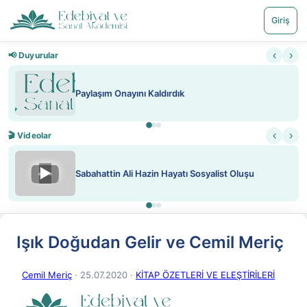
Giriş
‹
›
📢 Duyurular
aşım Onayını Kaldırdık
Nadir içe
‹
›
🎬 Videolar
▶
hattin Ali Hazin Hayatı Sosyalist Oluşu
ATEŞ Y
Işık Doğudan Gelir ve Cemil Meriç
Cemil Meriç
· 25.07.2020
·
KİTAP ÖZETLERİ VE ELEŞTİRİLERİ