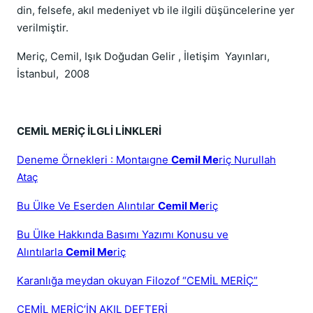
din, felsefe, akıl medeniyet vb ile ilgili düşüncelerine yer
verilmiştir.
Meriç, Cemil, Işık Doğudan Gelir , İletişim Yayınları,
İstanbul, 2008
CEMİL MERİÇ İLGLİ LİNKLERİ
Deneme Örnekleri : Montaıgne
Cemil Me
riç Nurullah
Ataç
Bu Ülke Ve Eserden Alıntılar
Cemil Me
riç
Bu Ülke Hakkında Basımı Yazımı Konusu ve
Alıntılarla
Cemil Me
riç
Karanlığa meydan okuyan Filozof “CEMİL MERİÇ”
CEMİL MERİÇ’İN AKIL DEFTERİ