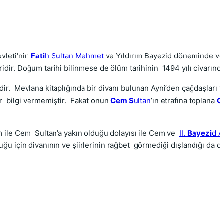
vleti’nin
Fati
h Sultan Mehmet
ve Yıldırım Bayezid döneminde 
dir. Doğum tarihi bilinmese de ölüm tarihinin 1494 yılı civarın
ir. Mevlana kitaplığında bir divanı bulunan Ayni’den çağdaşları 
bir bilgi vermemiştir. Fakat onun
Cem S
ultan
’ın etrafına toplana
m ile Cem Sultan’a yakın olduğu dolayısı ile Cem ve
II.
Bayezi
d 
 için divanının ve şiirlerinin rağbet görmediği dışlandığı da 