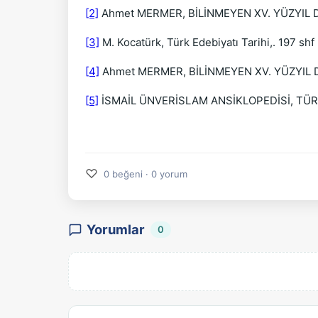
[2]
Ahmet MERMER, BİLİNMEYEN XV. YÜZYIL DİV
[3]
M. Kocatürk, Türk Edebiyatı Tarihi,. 197 sh
[4]
Ahmet MERMER, BİLİNMEYEN XV. YÜZYIL DİV
[5]
İSMAİL ÜNVERİSLAM ANSİKLOPEDİSİ, TÜRKİ
♡
0 beğeni · 0 yorum
Yorumlar
0