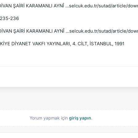
AN ŞAİRİ KARAMANLI AYNÎ ...selcuk.edu.tr/sutad/article/dow
f 235-236
AN ŞAİRİ KARAMANLI AYNÎ ...selcuk.edu.tr/sutad/article/dow
YE DİYANET VAKFI YAYINLARI, 4. CİLT, İSTANBUL, 1991
Yorum yapmak için
giriş yapın
.