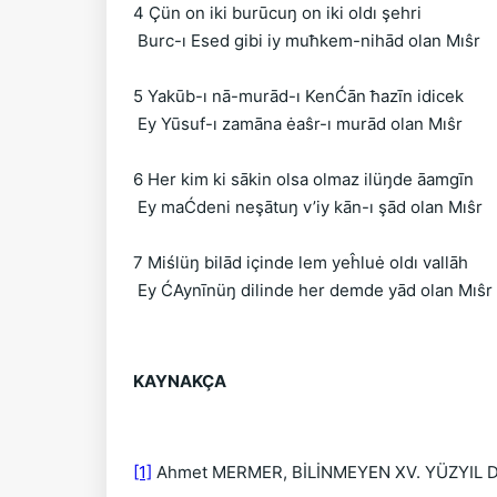
4 Çün on iki burūcuŋ on iki oldı şehri
Burc-ı Esed gibi iy muħkem-nihād olan Mıŝr
5 Yakūb-ı nā-murād-ı KenĆān ħazīn idicek
Ey Yūsuf-ı zamāna ėaŝr-ı murād olan Mıŝr
6 Her kim ki sākin olsa olmaz ilüŋde āamgīn
Ey maĆdeni neşātuŋ v’iy kān-ı şād olan Mıŝr
7 Miślüŋ bilād içinde lem yeĥluė oldı vallāh
Ey ĆAynīnüŋ dilinde her demde yād olan Mıŝr
KAYNAKÇA
[1]
Ahmet MERMER, BİLİNMEYEN XV. YÜZYIL DİVA