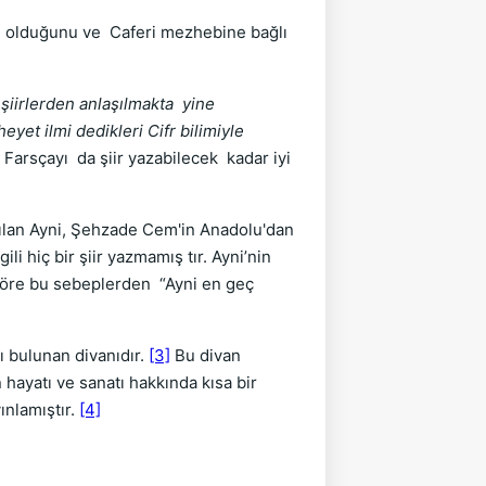
in olduğunu ve Caferi mezhebine bağlı
 şiirlerden anlaşılmakta yine
eyet ilmi dedikleri Cifr bilimiyle
Farsçayı da şiir yazabilecek kadar iyi
ılan Ayni, Şehzade Cem'in Ana­dolu'dan
li hiç bir şiir yazmamış tır. Ayni’nin
 göre bu sebeplerden “Ayni en geç
 bulunan divanıdır.
[3]
Bu divan
 hayatı ve sanatı hakkında kısa bir
ınlamıştır.
[4]