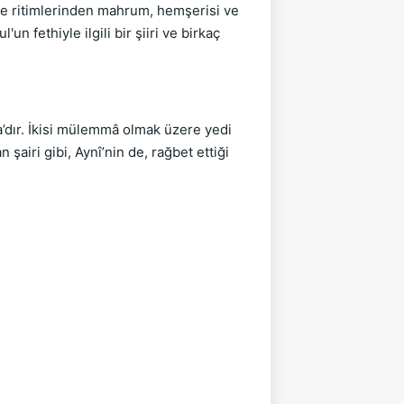
 ve ritimlerinden mahrum, hemşerisi ve
 fethiy­le ilgili bir şiiri ve birkaç
a’dır. İkisi mülemmâ olmak üzere yedi
şairi gibi, Aynî’nin de, rağbet ettiği