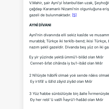
V.Mahir, şair Ayni’yi İstanbul’dan uzak, Şeyho
çağdaşı Karamanlı Nizami’nin olgunluğuna erişmem
gazeli de bulunmaktadır.
[5]
AYNİ DİVANI
Aynî’nin divanında elli sekiz kasîde ve musamm
murabbâ; Türkçe iki terkîb-bend; ikisi Türkçe, b
nazım şekli gazeldir. Divanda beş yüz on iki g
Ey yir yüzinde yektā ümmü’l-bilād olan Mıŝr
Cennet-ŝıfat cihānda iy bu’l-ibād olan Mıŝr
2 Nīlüŋde hābiŃ olmaė yoė sende nāėıs olma
Ey irtifā’ u ŝā‘id zāyid ziyād olan Mıŝr
3 Yüz ħabbe sünbülüŋde biŋ āalle ĥırmenüŋd
Đy her rebī ‘ü vaŝfı ĥayrü’l-ħaŝād olan Mıŝr