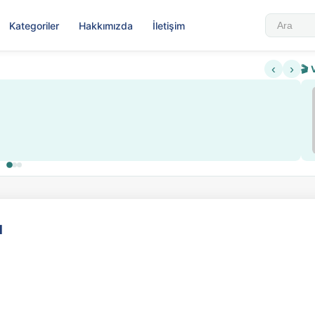
Kategoriler
Hakkımızda
İletişim
‹
›
🎬 
Sabahattin Ali Hazin Hayatı
▶
 sistemi getirildi
Sosyalist Oluşu
ı