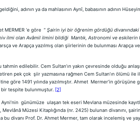
eldiğini, adının ya da mahlasının Aynî, babasının adının Hüsey
met MERMER ‘e göre “
Şairin iyi bir öğrenim gördüğü divanındaki
 ilmi olan Avâmil ilmini bildiği Mantık, Astronomi ve eskilerin h
rsça ve Arapça yazılmış olan şiirlerinin de bulunması Arapça ve 
tahmin edilebilir. Cem Sultan’ın yakın çevresinde olduğu anlaş
 getiren pek çok şiir yazmasına rağmen Cem Sultan’ın ölümü ile ilgi
itine göre 1491 yılında yazılmıştır. Ahmet Mermer’in görüşüne
 bir tespite bulunmuştur.
[2]
n Ayni’nin günümüze ulaşan tek eseri Mevlana müzesinde kayıtlı
, Mevlânâ Müzesi Kitaplığında (nr. 2425) bulunan divanını, şairin
da bu divanı Prof. Dr. Ahmet Mermer, tam olarak incelemiş ve yay