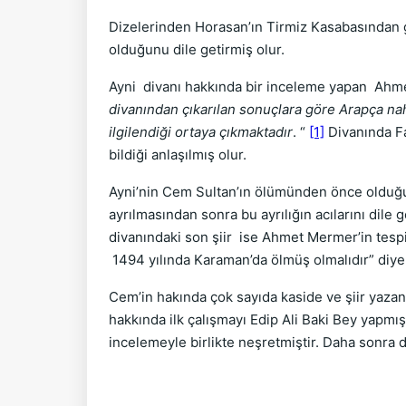
Dizelerinden Horasan’ın Tirmiz Kasabasından g
olduğunu dile getirmiş olur.
Ayni divanı hakkında bir inceleme yapan Ah
divanından çıkarılan sonuçlara göre Arapça nahiv
ilgilendiği ortaya çıkmaktadır
. “
[1]
Divanında Fa
bildiği anlaşılmış olur.
Ayni’nin Cem Sultan’ın ölümünden önce olduğu 
ayrılmasından sonra bu ayrılı­ğın acılarını dile
divanındaki son şiir ise Ahmet Mermer’in tesp
1494 yılında Karaman’da ölmüş olmalıdır” diye
Cem’in hakında çok sayıda kaside ve şiir yaza
hakkında ilk çalışmayı Edip Ali Baki Bey yapmış
incelemeyle birlikte neşretmiştir. Daha sonra 