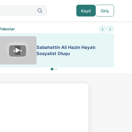
Kayıt
Giriş
‹
›
Videolar
ATEŞ YAKMAK KONU ÖZET J.
▶
ESA 'da Sen de Paylaş
LONDON