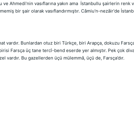
ğlu ve Ahmedi’nin vasıflarına yakın ama İstanbullu şairlerin renk
iş bir şair olarak vasıflandırmıştır. Câmiu'n-nezâir'de İstanbul'un
at vardır. Bunlardan otuz biri Türkçe, biri Arapça, dokuzu Farsç
irisi Farsça üç tane tercî-bend eserde yer almıştır. Pek çok divan 
azel vardır. Bu gazellerden üçü mülemmâ, üçü de, Farsça’dır.
ė
e