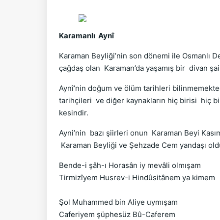
Karamanlı Aynî
Karaman Beyliği’nin son dönemi ile Osmanlı De
çağdaş olan Karaman’da yaşamış bir divan şairi
Aynî’nin doğum ve ölüm tarihleri bilinmemekted
tarihçileri ve diğer kaynakların hiç birisi hiç 
kesindir.
Ayni’nin bazı şiirleri onun Karaman Beyi Kası
Karaman Beyliği ve Şehzade Cem yandaşı olduğu
Bende-i şâh-ı Horasân iy mevâli olmışam
Tirmizîyem Husrev-i Hindûsitânem ya kimem
Şol Muhammed bin Aliye uymışam
Caferiyem şüphesüz Bû-Caferem