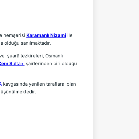
ve hemşerisi
Karamanlı Nizami
ile
da olduğu sanılmaktadır.
ve şuarâ tezkireleri, Osmanlı
Cem S
ultan
şairlerinden biri olduğu
A
kavgasında yenilen taraflara olan
düşünülmektedir.