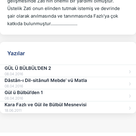
gelişmesinde Zati’nin önemli bir yardımı olmuştur. 
Üstelik Zati onun elinden tutmak istemiş ve devrinde 
şair olarak anılmasında ve tanınmasında Fazlı'ya çok 
Yazılar
GÜL Ü BÜLBÜL’DEN 2
08.04.2016
Dâstân-ı Dil-sitânuñ Mebde’ vü Matla
08.04.2016
Gül ü Bülbül’den 1
08.04.2016
Kara Fazlı ve Gül ile Bülbül Mesnevisi
18.06.2011