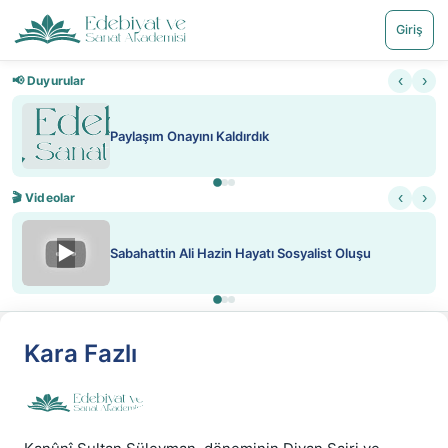
Giriş
‹
›
📢 Duyurular
Paylaşım Onayını Kaldırdık
‹
›
🎬 Videolar
▶
Sabahattin Ali Hazin Hayatı Sosyalist Oluşu
Kara Fazlı