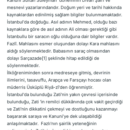
Kanûnî Sultan Süleyman  döneminin Divan Şairi ve 
mesnevi yazarlarındandır. Doğum yeri ve tarihi hakkında 
kaynaklardan edinilmiş sağlam bilgiler bulunmamaktadır. 
İstanbul'da doğduğu. Asıl adının Mehmed, olduğu bazı 
kaynaklara göre de asıl adının Ali olması gerektiği gibi 
İstanbullu bir saracın oğlu olduğuna dair bilgiler vardır. 
Fazlî. Mahlasını esmer oluşundan dolayı Kara mahlasını 
aldığı söylenmektedir. Babasının saraç olmasından 
dolayı Sarçazade[1] şeklinde hitap edildiği de 
söylenmektedir.

İlköğreniminden sonra medreseye gitmiş, devrinin 
ilimlerini, tasavuffu, Arapça ve Farsçayı hocası olan 
müderris Üsküplü Riyâ-zî'den öğrenmiştir.

İstanbul'da bulunduğu Zati'nin yakın çevresi içerisinde 
bulunduğu, Zati 'in remilci dükkânında çok vakit geçirdiği 
ve Zati'nin dikkatini çekmeyi ve dostluğunu kazanmayı 
başararak saraya ve Kanuni’ye dek ulaşabildiği 
anlaşılmaktadır.  Fazlı'nın şairlik yeteneğinin 