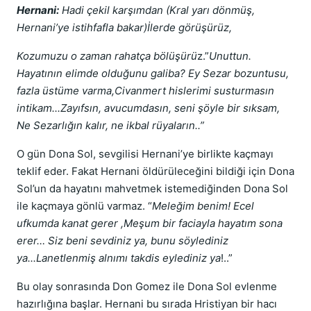
Hernani:
Hadi çekil karşımdan (Kral yarı dönmüş,
Hernani’ye istihfafla bakar)İlerde görüşürüz,
Kozumuzu o zaman rahatça bölüşürü
z.”
Unuttun.
Hayatının elimde olduğunu galiba? Ey Sezar bozuntusu,
fazla üstüme varma,Civanmert hislerimi susturmasın
intikam...Zayıfsın, avucumdasın, seni şöyle bir sıksam,
Ne Sezarlığın kalır, ne ikbal rüyaların..”
O gün Dona Sol, sevgilisi Hernani’ye birlikte kaçmayı
teklif eder. Fakat Hernani öldürüleceğini bildiği için Dona
Sol’un da hayatını mahvetmek istemediğinden Dona Sol
ile kaçmaya gönlü varmaz. “
Meleğim benim! Ecel
ufkumda kanat gerer ,Meşum bir faciayla hayatım sona
erer… Siz beni sevdiniz ya, bunu söylediniz
ya...Lanetlenmiş alnımı takdis eylediniz ya
!..”
Bu olay sonrasında Don Gomez ile Dona Sol evlenme
hazırlığına başlar. Hernani bu sırada Hristiyan bir hacı