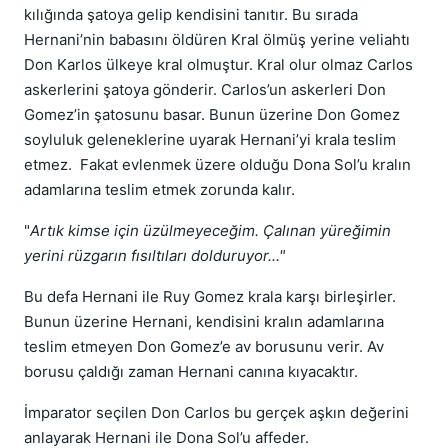
kılığında şatoya gelip kendisini tanıtır. Bu sırada
Hernani’nin babasını öldüren Kral ölmüş yerine veliahtı
Don Karlos ülkeye kral olmuştur. Kral olur olmaz Carlos
askerlerini şatoya gönderir. Carlos’un askerleri Don
Gomez’in şatosunu basar. Bunun üzerine Don Gomez
soyluluk geleneklerine uyarak Hernani’yi krala teslim
etmez. Fakat evlenmek üzere olduğu Dona Sol’u kralın
adamlarına teslim etmek zorunda kalır.
"
Artık kimse için üzülmeyeceğim. Çalınan yüreğimin
yerini rüzgarın fısıltıları dolduruyor..."
Bu defa Hernani ile Ruy Gomez krala karşı birleşirler.
Bunun üzerine Hernani, kendisini kralın adamlarına
teslim etmeyen Don Gomez’e av borusunu verir. Av
borusu çaldığı zaman Hernani canına kıyacaktır.
İmparator seçilen Don Carlos bu gerçek aşkın değerini
anlayarak Hernani ile Dona Sol’u affeder.