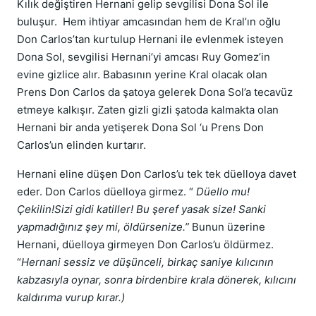
Kılık değiştiren Hernani gelip sevgilisi Dona Sol ile
buluşur. Hem ihtiyar amcasından hem de Kral’ın oğlu
Don Carlos’tan kurtulup Hernani ile evlenmek isteyen
Dona Sol, sevgilisi Hernani’yi amcası Ruy Gomez’in
evine gizlice alır. Babasının yerine Kral olacak olan
Prens Don Carlos da şatoya gelerek Dona Sol’a tecavüz
etmeye kalkışır. Zaten gizli gizli şatoda kalmakta olan
Hernani bir anda yetişerek Dona Sol ‘u Prens Don
Carlos’un elinden kurtarır.
Hernani eline düşen Don Carlos’u tek tek düelloya davet
eder. Don Carlos düelloya girmez. “
Düello mu!
Çekilin!Sizi gidi katiller! Bu şeref yasak size! Sanki
yapmadığınız şey mi, öldürsenize.”
Bunun üzerine
Hernani, düelloya girmeyen Don Carlos’u öldürmez.
“
Hernani sessiz ve düşünceli, birkaç saniye kılıcının
kabzasıyla oynar, sonra birdenbire krala dönerek, kılıcını
kaldırıma vurup kırar.)