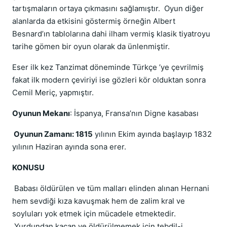
tartışmaların ortaya çıkmasını sağlamıştır. Oyun diğer
alanlarda da etkisini göstermiş örneğin Albert
Besnard’ın tablolarına dahi ilham vermiş klasik tiyatroyu
tarihe gömen bir oyun olarak da ünlenmiştir.
Eser ilk kez Tanzimat döneminde Türkçe ’ye çevrilmiş
fakat ilk modern çeviriyi ise gözleri kör olduktan sonra
Cemil Meriç, yapmıştır.
Oyunun Mekanı
: İspanya, Fransa’nın Digne kasabası
Oyunun Zamanı: 1815
yılının Ekim ayında başlayıp 1832
yılının Haziran ayında sona erer.
KONUSU
Babası öldürülen ve tüm malları elinden alınan Hernani
hem sevdiği kıza kavuşmak hem de zalim kral ve
soyluları yok etmek için mücadele etmektedir.
Yurdundan kaçan ve öldürülmemek için tebdil-i