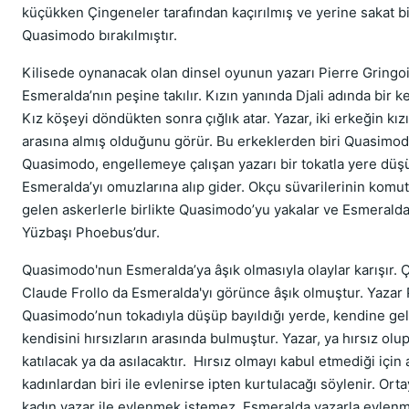
küçükken Çingeneler tarafından kaçırılmış ve yerine sakat b
Quasimodo bırakılmıştır.
Kilisede oynanacak olan dinsel oyunun yazarı Pierre Gringo
Esmeralda’nın peşine takılır. Kızın yanında Djali adında bir ke
Kız köşeyi döndükten sonra çığlık atar. Yazar, iki erkeğin kızı
arasına almış olduğunu görür. Bu erkeklerden biri Quasimod
Quasimodo, engellemeye çalışan yazarı bir tokatla yere düş
Esmeralda’yı omuzlarına alıp gider. Okçu süvarilerinin komu
gelen askerlerle birlikte Quasimodo’yu yakalar ve Esmeralda’y
Yüzbaşı Phoebus’dur.
Quasimodo'nun Esmeralda’ya âşık olmasıyla olaylar karışır.
Claude Frollo da Esmeralda'yı görünce âşık olmuştur. Yazar 
Quasimodo’nun tokadıyla düşüp bayıldığı yerde, kendine ge
kendisini hırsızların arasında bulmuştur. Yazar, ya hırsız olu
katılacak ya da asılacaktır. Hırsız olmayı kabul etmediği için 
kadınlardan biri ile evlenirse ipten kurtulacağı söylenir. Ort
kadın yazar ile evlenmek istemez. Esmeralda yazarla evlenm