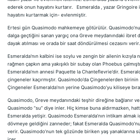
ederek onun hayatını kurtarır. Esmeralda , yazar Gringoire 
hayatını kurtarmak için- evlenmiştir.
Ertesi gün Quasimodo mahkemeye götürülür. Quasimodo’nu
dalga geçtiğini sanan yargıç ona Greve meydanındaki ibret d
dayak atılması ve orada bir saat döndürülmesi cezasını verir.
Esmeralda'nın kalbini ise soylu ve zengin bir ailenin kızıyla 
rağmen çapkın ama yakışıklı bir subay olan Phoebus çalmıştır
Esmeralda’nın annesi Paquette la Chanteflevrie’dir. Esmera
çingeneler kaçırmıştır. Quasimodo’da Çingenelerden birinin
Çingeneler Esmeralda’nın yerine Quasimodo’yu kiliseye bıra
Quasimodo, Greve meydanındaki teşhir direğine bağlanır ve 
Quasimodo “su” diye inler. Hiç kimse buna aldırmazken, hat
Esmeralda yetişir. Quasimodo Esmeralda’nın intikam almak iç
dövmeye geldiğini zanneder; fakat Esmeralda Quasimodo’nu
verir. Quasimodo’nun tek gözünde biriken yaş yanaklarına s
içer.