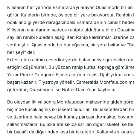
Kilisenin her yerinde Esmeralda’yı arayan Quasimodo bir an 
görür. Kulelerin birinde, öylece bir yere bakıyordur. Rahibin 
odaklandığı yerde darağacındaki Esmeralda’nın cansız beden
Kilisenin anahtarının sadece rahipte olduğunu bilen Quasi
sayılan rahibi kuleden aşağı iter. Rahip kaldırımlar üzerine c
serilmiştir. Quasimodo bir dar ağacına, bir yere bakar ve 
her şey!” der.
Ertesi gün rahibin cesedini yerde bulan adliye görevlileri on
ettiğini düşünürler. Bu yüzden rahip kutsal toprağa gömülm
Yazar Pierre Gringoire Esmeralda’nın keçisi Djoli’yi kurtarır 
başarı kazanır. Tiyatroya yönelir. Esmeralda Montfauucon 
götürülür; Quasimodo ise Notre-Dame’dan kaybolur.
Bu olaydan iki yıl sonra Montfauucon mahzenine giden görev
biçimde kucaklaşmış iki iskelet bulurlar. Bu iskeletlerden biri
ve üzerinde hala beyaz bir kumaş parçası durmakta, boynund
sallanmaktadır. Bu iskelete sıkıca sarılan diğer iskelet ise b
bir bacağı da diğerinden kısa bir iskelettir. Kollarıyla sıkıca sa