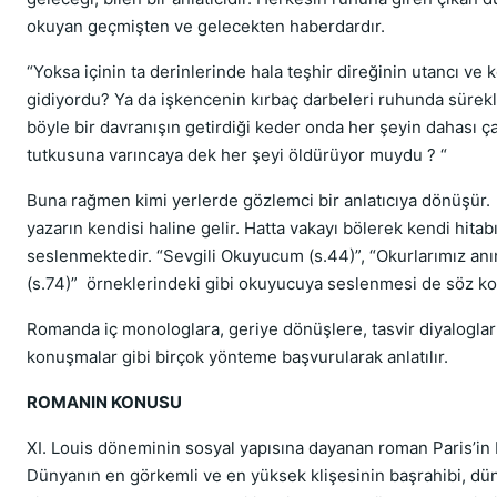
okuyan geçmişten ve gelecekten haberdardır.
“Yoksa içinin ta derinlerinde hala teşhir direğinin utancı ve 
gidiyordu? Ya da işkencenin kırbaç darbeleri ruhunda sürekl
böyle bir davranışın getirdiği keder onda her şeyin dahası ça
tutkusuna varıncaya dek her şeyi öldürüyor muydu ? “
Buna rağmen kimi yerlerde gözlemci bir anlatıcıya dönüşür. 
yazarın kendisi haline gelir. Hatta vakayı bölerek kendi hitab
seslenmektedir. “Sevgili Okuyucum (s.44)”, “Okurlarımız an
(s.74)” örneklerindeki gibi okuyucuya seslenmesi de söz k
Romanda iç monologlara, geriye dönüşlere, tasvir diyaloglar
konuşmalar gibi birçok yönteme başvurularak anlatılır.
ROMANIN KONUSU
XI. Louis döneminin sosyal yapısına dayanan roman Paris’in 
Dünyanın en görkemli ve en yüksek klişesinin başrahibi, dün