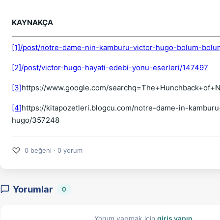
KAYNAKÇA
[1]
/post/notre-dame-nin-kamburu-victor-hugo-bolum-bol
[2]
/post/victor-hugo-hayati-edebi-yonu-eserleri/147497
[3]
https://www.google.com/searchq=The+Hunchback+of+
[4]
https://kitapozetleri.blogcu.com/notre-dame-in-kamburu-
hugo/357248
♡
0 beğeni · 0 yorum
Yorumlar
0
Yorum yapmak için
giriş yapın
.