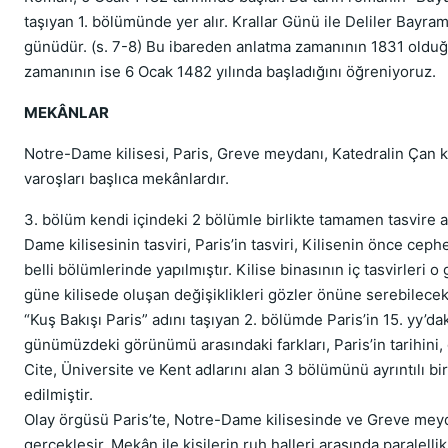
taşıyan 1. bölümünde yer alır. Krallar Günü ile Deliler Bayra
günüdür. (s. 7-8) Bu ibareden anlatma zamanının 1831 oldu
zamanının ise 6 Ocak 1482 yılında başladığını öğreniyoruz.
MEKÂNLAR
Notre-Dame kilisesi, Paris, Greve meydanı, Katedralin Çan ku
varoşları başlıca mekânlardır.
3. bölüm kendi içindeki 2 bölümle birlikte tamamen tasvire ay
Dame kilisesinin tasviri, Paris’in tasviri, Kilisenin önce cep
belli bölümlerinde yapılmıştır. Kilise binasının iç tasvirleri 
güne kilisede oluşan değişiklikleri gözler önüne serebilece
“Kuş Bakışı Paris” adını taşıyan 2. bölümde Paris’in 15. yy’d
günümüzdeki görünümü arasındaki farkları, Paris’in tarihini,
Cite, Üniversite ve Kent adlarını alan 3 bölümünü ayrıntılı bir
edilmiştir.
Olay örgüsü Paris’te, Notre-Dame kilisesinde ve Greve mey
gerçekleşir. Mekân ile kişilerin ruh halleri arasında paralelli