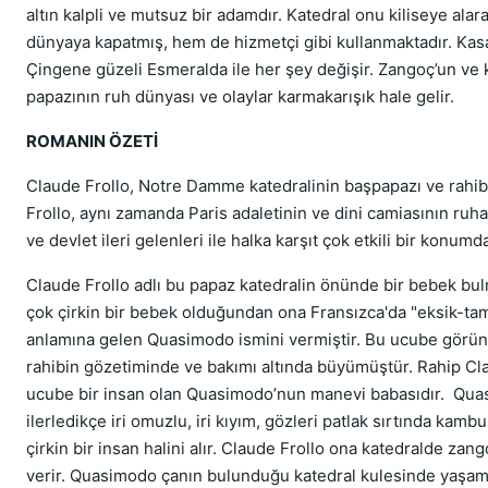
altın kalpli ve mutsuz bir adamdır. Katedral onu kiliseye ala
dünyaya kapatmış, hem de hizmetçi gibi kullanmaktadır. Ka
Çingene güzeli Esmeralda ile her şey değişir. Zangoç’un ve 
papazının ruh dünyası ve olaylar karmakarışık hale gelir.
ROMANIN ÖZETİ
Claude Frollo, Notre Damme katedralinin başpapazı ve rahib
Frollo, aynı zamanda Paris adaletinin ve dini camiasının ruhan
ve devlet ileri gelenleri ile halka karşıt çok etkili bir konumda
Claude Frollo adlı bu papaz katedralin önünde bir bebek bu
çok çirkin bir bebek olduğundan ona Fransızca'da "eksik-
anlamına gelen Quasimodo ismini vermiştir. Bu ucube görü
rahibin gözetiminde ve bakımı altında büyümüştür. Rahip Cla
ucube bir insan olan Quasimodo’nun manevi babasıdır. Qua
ilerledikçe iri omuzlu, iri kıyım, gözleri patlak sırtında kamb
çirkin bir insan halini alır. Claude Frollo ona katedralde zan
verir. Quasimodo çanın bulunduğu katedral kulesinde yaşa