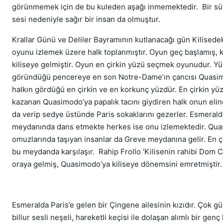
görünmemek için de bu kuleden aşağı inmemektedir. Bir sür
sesi nedeniyle sağır bir insan da olmuştur.
Krallar Günü ve Deliler Bayramının kutlanacağı gün Kilisedek
oyunu izlemek üzere halk toplanmıştır. Oyun geç başlamış, k
kiliseye gelmiştir. Oyun en çirkin yüzü seçmek oyunudur. Yü
göründüğü pencereye en son Notre-Dame’ın çancısı Quasim
halkın gördüğü en çirkin ve en korkunç yüzdür. En çirkin yü
kazanan Quasimodo’ya papalık tacını giydiren halk onun elin
da verip sedye üstünde Paris sokaklarını gezerler. Esmerald
meydanında dans etmekte herkes ise onu izlemektedir. Qu
omuzlarında taşıyan insanlar da Greve meydanına gelir. En ç
bu meydanda karşılaşır. Rahip Frollo ‘Kilisenin rahibi Dom C
oraya gelmiş, Quasimodo’ya kiliseye dönemsini emretmiştir
Esmeralda Paris’e gelen bir Çingene ailesinin kızıdır. Çok gü
billur sesli neşeli, hareketli keçisi ile dolaşan alımlı bir genç 