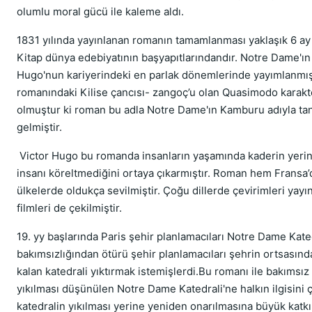
olumlu moral gücü ile kaleme aldı.
1831 yılında yayınlanan romanın tamamlanması yaklaşık 6 ay
Kitap dünya edebiyatının başyapıtlarındandır. Notre Dame'ı
Hugo'nun kariyerindeki en parlak dönemlerinde yayımlanmış
romanındaki Kilise çancısı- zangoç’u olan Quasimodo karakter
olmuştur ki roman bu adla Notre Dame'ın Kamburu adıyla tan
gelmiştir.
Victor Hugo bu romanda insanların yaşamında kaderin yerin
insanı köreltmediğini ortaya çıkarmıştır. Roman hem Fransa
ülkelerde oldukça sevilmiştir. Çoğu dillerde çevirimleri yayı
filmleri de çekilmiştir.
19. yy başlarında Paris şehir planlamacıları Notre Dame Kated
bakımsızlığından ötürü şehir planlamacıları şehrin ortsasınd
kalan katedrali yıktırmak istemişlerdi.Bu romanı ile bakımsız 
yıkılması düşünülen Notre Dame Katedrali'ne halkın ilgisini 
katedralin yıkılması yerine yeniden onarılmasına büyük katkı 