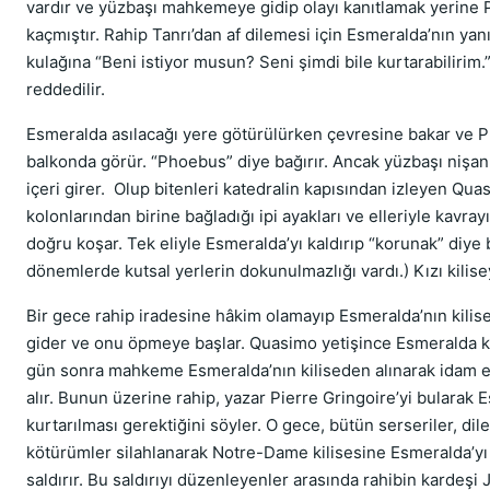
vardır ve yüzbaşı mahkemeye gidip olayı kanıtlamak yerine P
kaçmıştır. Rahip Tanrı’dan af dilemesi için Esmeralda’nın yan
kulağına “Beni istiyor musun? Seni şimdi bile kurtarabilirim.
reddedilir.
Esmeralda asılacağı yere götürülürken çevresine bakar ve 
balkonda görür. “Phoebus” diye bağırır. Ancak yüzbaşı nişanlı
içeri girer. Olup bitenleri katedralin kapısından izleyen Qua
kolonlarından birine bağladığı ipi ayakları ve elleriyle kavrayı
doğru koşar. Tek eliyle Esmeralda’yı kaldırıp “korunak” diye 
dönemlerde kutsal yerlerin dokunulmazlığı vardı.) Kızı kilise
Bir gece rahip iradesine hâkim olamayıp Esmeralda’nın kilis
gider ve onu öpmeye başlar. Quasimo yetişince Esmeralda ku
gün sonra mahkeme Esmeralda’nın kiliseden alınarak idam ed
alır. Bunun üzerine rahip, yazar Pierre Gringoire’yi bularak 
kurtarılması gerektiğini söyler. O gece, bütün serseriler, dile
kötürümler silahlanarak Notre-Dame kilisesine Esmeralda’yı
saldırır. Bu saldırıyı düzenleyenler arasında rahibin kardeşi 