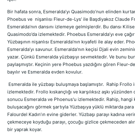
Bir hafata sonra, Esmeralda’yı Quasimodo’nun elinden kurta
Phoebus ve nişanlısı Fleur-de-Lys’ ile Başdiyakoz Claude Fr
Esmeralda’nın dansını izlemeye gelmişlerdir. Bu dansı Kilise
Quasimodo’da izlemektedir. Phoebus Esmeralda’yı eve çağırır
Yüzbaşının nişanlısı Esmeralda’nın kıyafeti ile alay eder. Ph
Esmeralda’yı savunur. Esmeralda’nın keçisi Djali evin zemi
yazar. Çünkü Esmeralda yüzbaşıyı sevmektedir. Ve bunu bun
paylaşmıştır. Keçinin yere Phoebus yazdığını gören Fleur-de
bayılır ve Esmeralda evden kovulur.
Esmeralda ile yüzbaşı buluşmaya başlamıştır. Rahip Frollo i
izlemektedir. Frollo kıskançlığı ve karşılıksız aşkı yüzünden
sonucu Esmeralda ve Phoenus'u izlemektedir. Rahip, hangi 
buluşacağını görmek şartıyla Yüzbaşıya yüklü miktarda para ve
Falourdel Kadın’ın evine giderler. Yüzbaşı parayı kadına veri
çekmeceye koyduğu parayı, çocuğu gizlice çekmeceden alır
bir yaprak koyar.