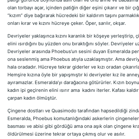
olan torbayı açar, içinden patiğin diğer eşini çıkarır ve bir çığ
“kızım” diye bağırarak hücredeki bir kaldırım taşını parmaklık
onları kırar ve kızını hücreye çeker. Öper, sarılır, okşar.
Devriyeler yaklaşınca kızını karanlık bir köşeye yerleştirip, 
elini ısırdığını bu yüzden onu bıraktığını söyler. Devriyeler uz
Devriyeler arasında Phoebus’un sesini duyan Esmeralda pen
ona seslenmiş ama Phoebus atıyla uzaklaşmıştır. Ama devriy
hala oradadır. Hücreye tekrar giderler ve kızı oradan çıkarırl
Hemşire kızına öyle bir yapışmıştır ki devriyeler kız ile anne
ayıramazlar. Esmeralda’yı darağacına götürürler. Kızın boynun
kadın ipi geçirenin elini ısırır ama kadını iterler. Kafası kaldı
çarpan kadın ölmüştür.
Çingene dostları ve Quasimodo tarafından hapsedildiği zin
Esmeralda, Phoebus komutanlığındaki askerlerin çingeneler
basması ve abisi gibi gördüğü ama ona aşık olan çingene kral
öldürülmesi üzerine tekrar ortaya çıkmış olur ve asılır.