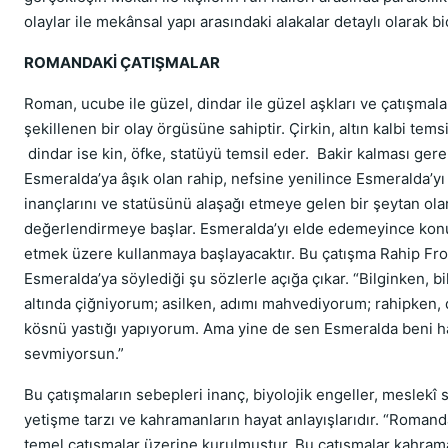
olaylar ile mekânsal yapı arasındaki alakalar detaylı olarak bi
ROMANDAKİ ÇATIŞMALAR
Roman, ucube ile güzel, dindar ile güzel aşkları ve çatışmala
şekillenen bir olay örgüsüne sahiptir. Çirkin, altın kalbi tems
dindar ise kin, öfke, statüyü temsil eder. Bakir kalması ger
Esmeralda’ya âşık olan rahip, nefsine yenilince Esmeralda’yı 
inançlarını ve statüsünü alaşağı etmeye gelen bir şeytan ola
değerlendirmeye başlar. Esmeralda’yı elde edemeyince ko
etmek üzere kullanmaya başlayacaktır. Bu çatışma Rahip Fro
Esmeralda’ya söylediği şu sözlerle açığa çıkar. “Bilginken, bi
altında çiğniyorum; asilken, adımı mahvediyorum; rahipken, d
kösnü yastığı yapıyorum. Ama yine de sen Esmeralda beni h
sevmiyorsun.”
Bu çatışmaların sebepleri inanç, biyolojik engeller, meslekî st
yetişme tarzı ve kahramanların hayat anlayışlarıdır. “Roman
temel çatışmalar üzerine kurulmuştur. Bu çatışmalar kahram