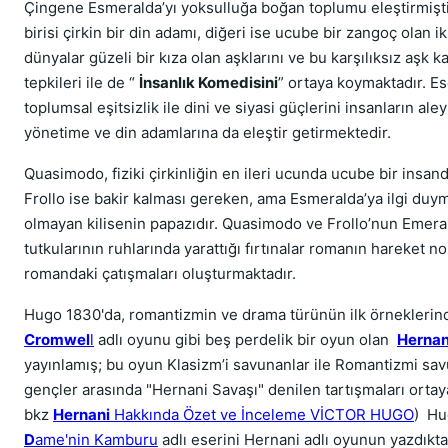
Çingene Esmeralda’yı yoksulluğa boğan toplumu eleştirmişt
birisi çirkin bir din adamı, diğeri ise ucube bir zangoç olan i
dünyalar güzeli bir kıza olan aşklarını ve bu karşılıksız aşk k
tepkileri ile de “
İnsanlık Komedisini
” ortaya koymaktadır. E
toplumsal eşitsizlik ile dini ve siyasi güçlerini insanların al
yönetime ve din adamlarına da eleştir getirmektedir.
Quasimodo, fiziki çirkinliğin en ileri ucunda ucube bir insa
Frollo ise bakir kalması gereken, ama Esmeralda’ya ilgi duy
olmayan kilisenin papazıdır. Quasimodo ve Frollo’nun Emera
tutkularının ruhlarında yarattığı fırtınalar romanın hareket no
romandaki çatışmaları oluşturmaktadır.
Hugo 1830'da, romantizmin ve drama türünün ilk örneklerind
Cromwel
l
adlı oyunu gibi beş perdelik bir oyun olan
Herna
yayınlamış; bu oyun Klasizm’i savunanlar ile Romantizmi sav
gençler arasında "Hernani Savaşı" denilen tartışmaları ortaya
bkz
Hernani
Hakkında Özet ve İnceleme VİCTOR HUGO
) Hu
D
ame'nin Kamburu
adlı eserini Hernani adlı oyunun yazdıkt