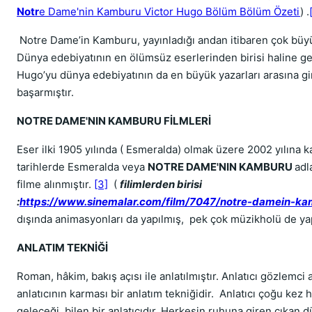
Notr
e Dame'nin Kamburu Victor Hugo Bölüm Bölüm Özeti
) .
Notre Dame’in Kamburu, yayınladığı andan itibaren çok büyük
Dünya edebiyatının en ölümsüz eserlerinden birisi haline g
Hugo’yu dünya edebiyatının da en büyük yazarları arasına gi
başarmıştır.
NOTRE DAME'NIN KAMBURU FİLMLERİ
Eser ilki 1905 yılında ( Esmeralda) olmak üzere 2002 yılına k
tarihlerde Esmeralda veya
NOTRE DAME'NIN KAMBURU
adl
filme alınmıştır.
[3]
(
filimlerden birisi
:
https://www.sinemalar.com/film/7047/notre-damein-k
dışında animasyonları da yapılmış, pek çok müzikholü de yap
ANLATIM TEKNİĞİ
Roman, hâkim, bakış açısı ile anlatılmıştır. Anlatıcı gözlemci an
anlatıcının karması bir anlatım tekniğidir. Anlatıcı çoğu kez 
geleceği, bilen bir anlatıcıdır. Herkesin ruhuna giren çıkan 