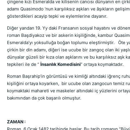
çingene kızı Esmeralda ve kilisenin cancısı dünyanın en çir
adamı Quasimodo ‘nun karşılıksız aşkları ve âşıkların gelişim
gösterdikleri acayip tepki ve eylemlerine dayanır.
Diğer yandan 19. Yy daki Fransanın sosyal hayatını ve dönem
roman Başdiyakoz ve bir askerin kişiliğinde, kambur Quasi
Esmeralda’yı yoksulluğa boğan toplumu eleştirmiştir. Öte ya
çirkin bir din adamı, diğeri ise ucube bir zangoç olan iki yaş
dünyalar güzeli bir kıza olan aşklarını ve bu karşılıksız aşk k
tepkileri ile de “
İnsanlık Komedisini
” ortaya koymaktadır.
Roman Başrahip’in görüntüsü ve kimliği altındaki iğrenç ruh
kişiliğini ortaya koyarken, bir ucube olan zangocun temiz r
koymaktaki mahareti ve maskeler altındaki iç yüzlerini orta
bakımından da çok başarılı olmuştur.
ZAMAN :
Roman, 6 Ocak 1482 tarihinde başlar. Bu tarih romanın “Büyü