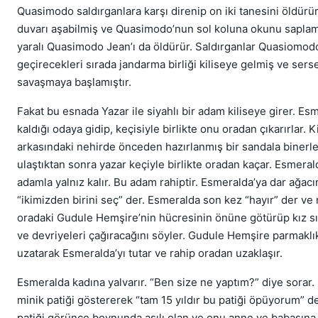
Quasimodo saldırganlara karşı direnip on iki tanesini öldürü
duvarı aşabilmiş ve Quasimodo’nun sol koluna okunu saplamı
yaralı Quasimodo Jean’ı da öldürür. Saldırganlar Quasiomod
geçirecekleri sırada jandarma birliği kiliseye gelmiş ve sers
savaşmaya başlamıştır.
Fakat bu esnada Yazar ile siyahlı bir adam kiliseye girer. Es
kaldığı odaya gidip, keçisiyle birlikte onu oradan çıkarırlar. K
arkasındaki nehirde önceden hazırlanmış bir sandala binerle
ulaştıktan sonra yazar keçiyle birlikte oradan kaçar. Esmerald
adamla yalnız kalır. Bu adam rahiptir. Esmeralda’ya dar ağacı
“ikimizden birini seç” der. Esmeralda son kez “hayır” der ve
oradaki Gudule Hemşire’nin hücresinin önüne götürüp kız sı
ve devriyeleri çağıracağını söyler. Gudule Hemşire parmaklık
uzatarak Esmeralda’yı tutar ve rahip oradan uzaklaşır.
Esmeralda kadına yalvarır. “Ben size ne yaptım?” diye sorar
minik patiği göstererek “tam 15 yıldır bu patiği öpüyorum” d
patiği görünce boynunda asılı olan ve onu anne ve babasına