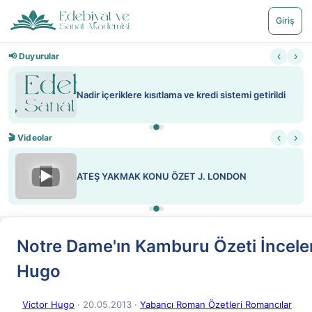
Giriş
‹
›
📢 Duyurular
Nadir içeriklere kısıtlama ve kredi sistemi getirildi
‹
›
🎬 Videolar
▶
ATEŞ YAKMAK KONU ÖZET J. LONDON
Notre Dame'ın Kamburu Özeti İncel
Hugo
Victor Hugo
· 20.05.2013
·
Yabancı Roman Özetleri Romancılar