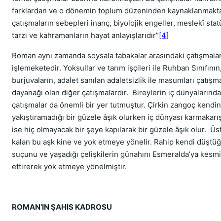
farklardan ve o dönemin toplum düzeninden kaynaklanmakta
çatışmaların sebepleri inanç, biyolojik engeller, meslekî stat
tarzı ve kahramanların hayat anlayışlarıdır”
[4]
Roman aynı zamanda soysala tabakalar arasındaki çatışmalar
işlemeketedir. Yoksullar ve tarım işçileri ile Ruhban Sınıfının
burjuvaların, adalet sanılan adaletsizlik ile masumları çatış
dayanağı olan diğer çatışmalardır. Bireylerin iç dünyalarında
çatışmalar da önemli bir yer tutmuştur. Çirkin zangoç kendin
yakıştıramadığı bir güzele âşık olurken iç dünyası karmakarış
ise hiç olmayacak bir şeye kapılarak bir güzele âşık olur. Üst
kalan bu aşk kine ve yok etmeye yönelir. Rahip kendi düşt
suçunu ve yaşadığı çelişkilerin günahını Esmeralda’ya kesm
ettirerek yok etmeye yönelmiştir.
ROMAN’IN ŞAHIS KADROSU