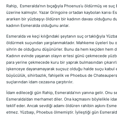
Rahip, Esmeralda'nın bıçağıyla Phoenus’u öldürmüş ve suç 
üzerine kalmıştır. Yazar Gringoire ortadan kaybolan karısı E
ararken bir yüzbaşıyı öldüren bir kadının davası olduğunu du
kadının Esmeralda olduğunu anlar.
Esmeralda ve keçi kılığındaki şeytanın suç ortaklığıyla Yüzb
öldürmek suçundan yargılanmaktadır. Mahkeme üyeleri bu o
sihrin de olduğunu düşünürler. Bunu da hem keçiden hem d
Kadının evinde yaşanan olayın ertesi günü çekmecede yüzba
para yerine çekmecede kuru bir yaprak bulmasından çıkarırl
işkenceye dayanamayarak suçsuz olduğu halde suçu kabul 
büyücülük, sihirbazlık, fahişelik ve Phoebus de Chateaupers
suçlarından idam cezasına çarptırılır.
İdam edileceği gün Rahip, Esmeralda’nın yanına gelir. Onu se
Esmeralda’dan merhamet diler. Ona kaçmasını böylelikle id
teklif eder. Ancak sevdiği adamı öldüren rahibin aşkını Esme
etmez. Yüzbaşı, Phoebus ölmemiştir. İyileştiği gün Esmerald