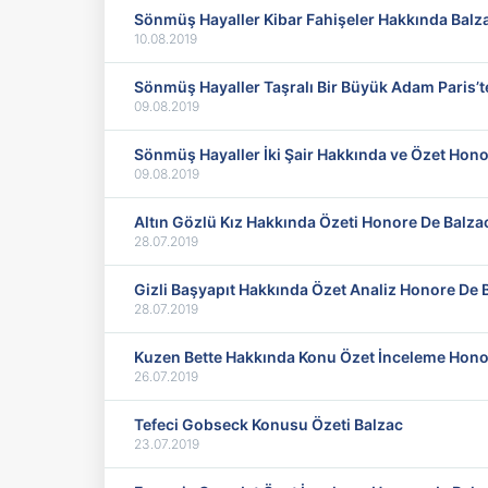
Sönmüş Hayaller Kibar Fahişeler Hakkında Balz
10.08.2019
Sönmüş Hayaller Taşralı Bir Büyük Adam Paris’t
09.08.2019
Sönmüş Hayaller İki Şair Hakkında ve Özet
09.08.2019
Altın Gözlü Kız Hakkında Özeti Honore De Balz
28.07.2019
Gizli Başyapıt Hakkında Özet Analiz Honore De 
28.07.2019
Kuzen Bette Hakk
26.07.2019
Tefeci Gobseck Konusu Özeti Balzac
23.07.2019