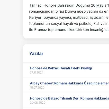
Tam adı Honore Balssa’dır. Doğumu 20 Mayıs 179
romancısından birisi Dünya edebiyatının da en b
Kariyeri boyunca yayıncı, matbaacı, iş adamı, 
toplumunun sosyal hayatı ve psikolojik ahvalini 
ile Fransız toplumunu aksettirirken insanlığı da
Yazılar
Honore de Balzac Hayatı Edebi kişiliği
27.11.2024
Albay Chabert Romanı Hakkında Özet ince
15.07.2020
Honoro de Balzac Tılsımlı Deri Romanı Hakkınd
30.06.2020