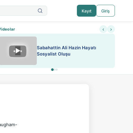
Kayıt
Giriş
‹
›
Videolar
Sabahattin Ali Hazin Hayatı
▶
Nadir içeriklere kısıtlama ve kredi sistemi get
Sosyalist Oluşu
augham-
