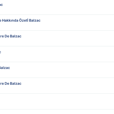
ac
e Hakkında Özetİ Balzac
 Honore De Balzac
ac
Balzac
ında Konu Özet İnceleme Honore De Balzac