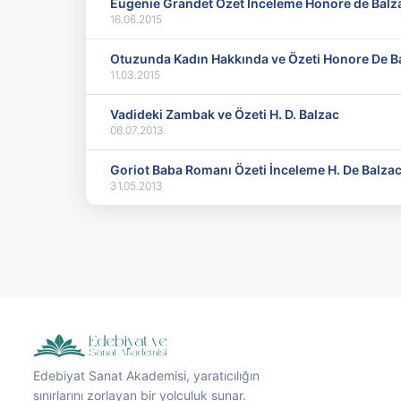
Eugenie Grandet Özet İnceleme Honore de Balz
16.06.2015
Otuzunda Kadın Hakkında ve Özeti Honore De
11.03.2015
Vadideki Zambak ve Özeti H. D. Balzac
06.07.2013
Goriot Baba Romanı Özeti İnceleme H. De Balza
31.05.2013
Edebiyat Sanat Akademisi, yaratıcılığın
sınırlarını zorlayan bir yolculuk sunar.