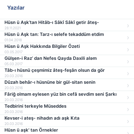
Yazılar
Hüsn ü Aşk’tan Hitâb-ı Sâkî Sâkî getir âteş-
28.11.2021
Hüsn ü Aşk tan: Tarz-ı selefe tekaddüm etdim
01.04.2018
Hüsn ü Aşk Hakkında Bilgiler Özeti
03.05.2017
Gülşen-i Raz’ dan Nefes Qayda Daxili aləm
05.03.2017
Tâb-ı hüsnü çeşmimiz âteş-feşân olsun da gör
20.03.2016
Dûzah behâr-ı hüsnüne bir gül-sitan senin
20.03.2016
Fâriğ olmam eylesen yüz bin cefâ sevdim seni Şarkı
20.03.2016
Tedbirini terkeyle Müseddes
20.03.2016
Kevser-i ateş- nihadın adı aşk Kıta
20.03.2016
Hüsn ü aşk' tan Örnekler