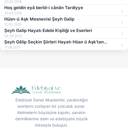
20.03.2016
Hoş geldin eyâ berîd-i cânân Tardiyye
20.03.2016
Hüsn-ü Aşk Mesnevisi Şeyh Galip
15.03.2015
Şeyh Galip Hayatı Edebi Kişiliği ve Eserleri
04.09.2013
Şeyh Gâlip Seçkin Şiirleri Hayatı Hüsn ü Aşk'tan
Örnekler
17.06.2011
Edebiyat Sanat Akademisi, yaratıcılığın
sınırlarını zorlayan bir yolculuk sunar.
Kelimelerin büyüsüne kapılın, sanatın
derinliklerine dalın ve edebiyatın büyük
mirasıyla buluşun.