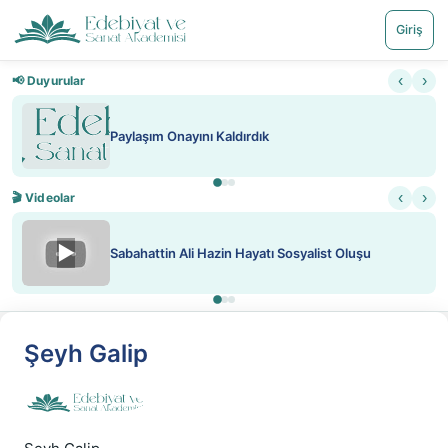
Giriş
‹
›
📢 Duyurular
Paylaşım Onayını Kaldırdık
‹
›
🎬 Videolar
▶
Sabahattin Ali Hazin Hayatı Sosyalist Oluşu
Şeyh Galip