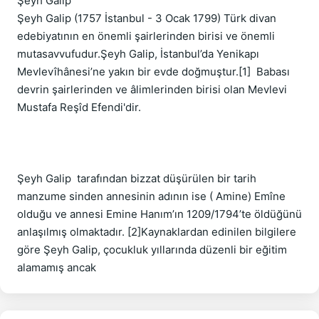
Şeyh Galip

Şeyh Galip (1757 İstanbul - 3 Ocak 1799) Türk divan 
edebiyatının en önemli şairlerinden birisi ve önemli 
mutasavvufudur.Şeyh Galip, İstanbul’da Yenikapı 
Mevlevîhânesi’ne yakın bir evde doğmuştur.[1]  Babası 
devrin şairlerinden ve âlimlerinden birisi olan Mevlevi 
Mustafa Reşîd Efendi'dir.  

Şeyh Galip  tarafından bizzat düşürülen bir tarih 
manzume sinden annesinin adının ise ( Amine) Emîne 
olduğu ve annesi Emine Hanım’ın 1209/1794’te öldüğünü 
anlaşılmış olmaktadır. [2]Kaynaklardan edinilen bilgilere 
göre Şeyh Galip, çocukluk yıllarında düzenli bir eğitim 
alamamış ancak 