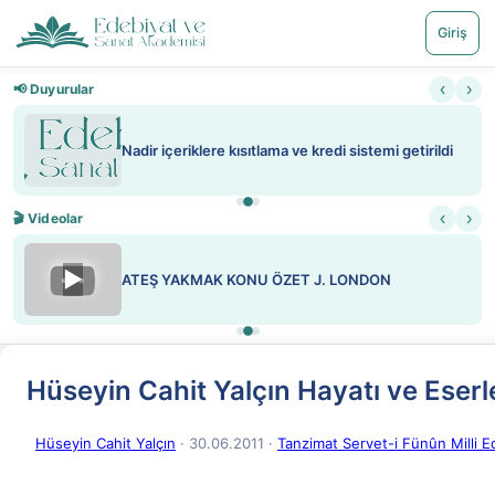
Giriş
‹
›
📢 Duyurular
Nadir içeriklere kısıtlama ve kredi sistemi getirildi
‹
›
🎬 Videolar
▶
ATEŞ YAKMAK KONU ÖZET J. LONDON
Hüseyin Cahit Yalçın Hayatı ve Eserl
Hüseyin Cahit Yalçın
· 30.06.2011
·
Tanzimat Servet-i Fünûn Milli E