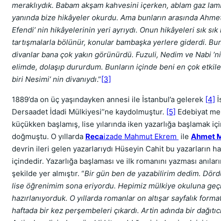
meraklıydık. Babam akşam kahvesini içerken, ablam gaz lam
yanında bize hikâyeler okurdu. Ama bunların arasında Ahmet
Efendi’ nin hikâyelerinin yeri ayrıydı. Onun hikâyeleri sık sık
tartışmalarla bölünür, konular bambaşka yerlere giderdi. B
divanlar bana çok yakın görünürdü. Fuzuli, Nedim ve Nabi ’ni
elimde, dolaşıp dururdum. Bunların içinde beni en çok etki
biri Nesimi’ nin divanıydı
.”
[3]
1889’da on üç yaşındayken annesi ile İstanbul’a gelerek
[4]
İ
Dersaadet İdadi Mülkiyesi’’ne kaydolmuştur.
[5]
Edebiyat me
küçükken başlamış, lise yılarında iken yazarlığa başlamak içi
doğmuştu. O yıllarda
Reca
izade Mahmut Ekrem
ile
Ahmet M
devrin ileri gelen yazarlarıydı Hüseyin Cahit bu yazarların ha
içindedir. Yazarlığa başlaması ve ilk romanını yazması anılar
şekilde yer almıştır. “
Bir gün ben de yazabilirim dedim. Dörd
lise öğrenimim sona eriyordu. Hepimiz mülkiye okuluna ge
hazırlanıyorduk. O yıllarda romanlar on altışar sayfalık forma
haftada bir kez perşembeleri çıkardı. Artin adında bir dağıtıcı