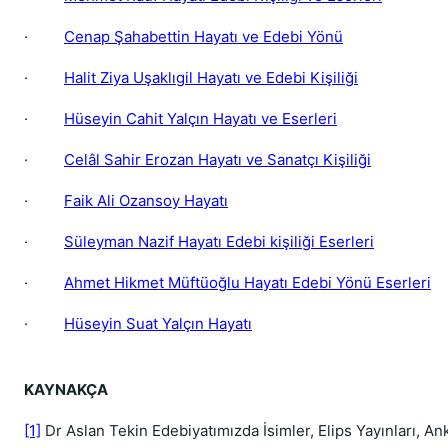
·
Cenap Şahabettin Hayatı ve Edebi Yönü
·
Halit Ziya Uşaklıgil Hayatı ve Edebi Kişiliği
·
Hüseyin Cahit Yalçın Hayatı ve Eserleri
·
Celâl Sahir Erozan Hayatı ve Sanatçı Kişiliği
·
Faik Ali Ozansoy Hayatı
·
Süleyman Nazif Hayatı Edebi kişiliği Eserleri
·
Ahmet Hikmet Müftüoğlu Hayatı Edebi Yönü Eserleri
·
Hüseyin Suat Yalçın Hayatı
KAYNAKÇA
[1]
Dr Aslan Tekin Edebiyatımızda İsimler, Elips Yayınları, An