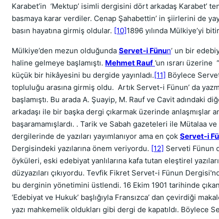
Karabet’in ‘Mektup’ isimli dergisini dört arkadaş Karabet’ ten
basmaya karar verdiler. Cenap Şahabettin’ in şiirlerini de ya
basın hayatına girmiş oldular.
[10]
1896 yılında Mülkiye’yi bitir
Mülkiye’den mezun olduğunda
Servet-i Fünu
n
’ un bir edebi
haline gelmeye başlamıştı.
Mehmet Rauf
’un ısrarı üzerine
küçük bir hikâyesini bu dergide yayınladı.
[11]
Böylece Servet
topluluğu arasına girmiş oldu. Artık Servet-i Fünun’ da yaz
başlamıştı. Bu arada A. Şuayip, M. Rauf ve Cavit adındaki diğ
arkadaşı ile bir başka dergi çıkarmak üzerinde anlaşmışlar 
başaramamışlardı. . Tarik ve Sabah gazeteleri ile Mütalaa ve
dergilerinde de yazıları yayımlanıyor ama en çok
Servet-i F
Dergisindeki yazılarına önem veriyordu.
[12]
Serveti Fünun 
öyküleri, eski edebiyat yanlılarına kafa tutan eleştirel yazıları,
düzyazıları çıkıyordu. Tevfik Fikret Servet-i Fünun Dergisi'n
bu derginin yönetimini üstlendi. 16 Ekim 1901 tarihinde çıka
‘Edebiyat ve Hukuk’ başlığıyla Fransızca’ dan çevirdiği mak
yazı mahkemelik oldukları gibi dergi de kapatıldı. Böylece S