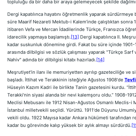
topluluğu da bir daha bir araya gelemeyecek şekilde dağılmı
Dergi kapatılınca hayatını öğretmenlik yaparak sürdürmeye b
süre Maarif Nezareti Mektub-i Kalem’inde çalıştıktan sonra 
itibaren Vefa ve Mercan İdadilerinde Türkçe, Fransızca öğre
idarecilik yapmaya başlamıştı.
[13]
Dergi kapatılınca II. Meşrut
kadar suskunluk dönemine girdi. Fakat bu süre içinde 1901-1
arasında dilbilgisi ve sözlük çalışması yaparak "Türkçe Sarf 
Nahiv" adında bir dilbilgisi kitabı hazırladı.
[14]
Meşrutiyet'in ilanı ile memuriyetten ayrılıp gazeteciliğe ve s
başladı. İttihat ve Terakkinin isteğiyle Ağustos 1908'de
Tevfi
Hüseyin Kazım Kadri ile birlikte Tanin gazetesini kurdu. “İtti
Terakki'nin siyasi alanda bir nevi kalemşoru oldu.” 1908-19
Meclisi Mebusanı ile 1912 Nisan-Ağustos Osmanlı Meclis-i
İstanbul milletvekili seçildi. Yürüttü. 1911'de Düyunu Umumi
vekili oldu. 1922 Mayısa kadar Ankara hükümeti tarafından 
kadar bu görevinde kalıp yüksek bir aylık almayı sürdürdü.
[1