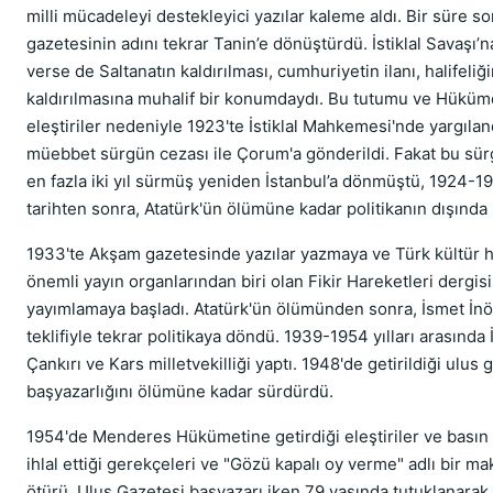
milli mücadeleyi destekleyici yazılar kaleme aldı. Bir süre s
gazetesinin adını tekrar Tanin’e dönüştürdü. İstiklal Savaşı’
verse de Saltanatın kaldırılması, cumhuriyetin ilanı, halifeliğ
kaldırılmasına muhalif bir konumdaydı. Bu tutumu ve Hüküme
eleştiriler nedeniyle 1923'te İstiklal Mahkemesi'nde yargılan
müebbet sürgün cezası ile Çorum'a gönderildi. Fakat bu sür
en fazla iki yıl sürmüş yeniden İstanbul’a dönmüştü, 1924-
tarihten sonra, Atatürk'ün ölümüne kadar politikanın dışında 
1933'te Akşam gazetesinde yazılar yazmaya ve Türk kültür h
önemli yayın organlarından biri olan Fikir Hareketleri dergisi
yayımlamaya başladı. Atatürk'ün ölümünden sonra, İsmet İn
teklifiyle tekrar politikaya döndü. 1939-1954 yılları arasında 
Çankırı ve Kars milletvekilliği yaptı. 1948'de getirildiği ulus 
başyazarlığını ölümüne kadar sürdürdü.
1954'de Menderes Hükümetine getirdiği eleştiriler ve basın 
ihlal ettiği gerekçeleri ve "Gözü kapalı oy verme" adlı bir m
ötürü, Ulus Gazetesi başyazarı iken 79 yaşında tutuklanarak