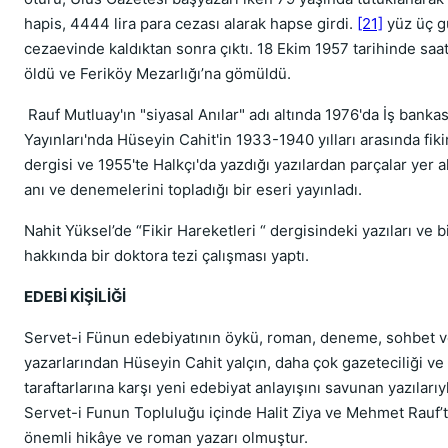
hapis, 4444 lira para cezası alarak hapse girdi.
[21]
yüz üç g
cezaevinde kaldıktan sonra çıktı. 18 Ekim 1957 tarihinde saa
öldü ve Feriköy Mezarlığı’na gömüldü.
Rauf Mutluay'ın "siyasal Anılar" adı altında 1976'da İş bankas
Yayınları'nda Hüseyin Cahit'in 1933-1940 yılları arasında fiki
dergisi ve 1955'te Halkçı'da yazdığı yazılardan parçalar yer 
anı ve denemelerini topladığı bir eseri yayınladı.
Nahit Yüksel’de “Fikir Hareketleri “ dergisindeki yazıları ve b
hakkında bir doktora tezi çalışması yaptı.
EDEBİ KİŞİLİĞİ
Servet-i Fünun edebiyatının öykü, roman, deneme, sohbet ve
yazarlarından Hüseyin Cahit yalçın, daha çok gazeteciliği ve
taraftarlarına karşı yeni edebiyat anlayışını savunan yazılarıyl
Servet-i Funun Topluluğu içinde Halit Ziya ve Mehmet Rauf’
önemli hikâye ve roman yazarı olmuştur.