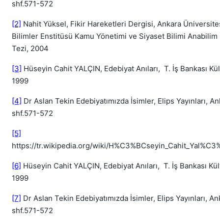
shf.571-572
[2]
Nahit Yüksel, Fikir Hareketleri Dergisi, Ankara Üniversite
Bilimler Enstitüsü Kamu Yönetimi ve Siyaset Bilimi Anabilim
Tezi, 2004
[3]
Hüseyin Cahit YALÇIN, Edebiyat Anıları, T. İş Bankası Kült
1999
[4]
Dr Aslan Tekin Edebiyatımızda İsimler, Elips Yayınları, An
shf.571-572
[5]
https://tr.wikipedia.org/wiki/H%C3%BCseyin_Cahit_Yal%
[6]
Hüseyin Cahit YALÇIN, Edebiyat Anıları, T. İş Bankası Kült
1999
[7]
Dr Aslan Tekin Edebiyatımızda İsimler, Elips Yayınları, An
shf.571-572