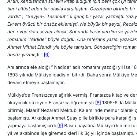
Artin, kendisinden sürekli kitap aldığım için beni çok iyi tanır
beni altüst eden bir olayla karşılaştım. Gazetenin birinde bi
vardı.” ; “Seyyie-i Tesamüh” ü genç bir yazar yazmıştı. Yaz
Ekrem övücü bir önsöz eklemişti. Ne büyük bir şeydi, Recai
den övgü dolu sözler almak. Sonunda karar verdim ve yazdım
romanım “Nadide” böyle doğdu. Ona referans yazısı yazacak b
Ahmet Mithat Efendi’ yle böyle tanıştım. Gönderdiğim roman
önsöz yazmış
tı “
[6]
Anılarında ele aldığı “ Nadide” adlı romanını yazdığı yıl ise 189
1893 yılında Mülkiye idadisini bitirdi. Daha sonra Mülkiye M
devam etmeye başlamıştır.
Mülkiye’de Fransızcaya ağırlık vermiş, Fransızca kitap ve der
okuyacak düzeyde Fransızca öğrenmişti.
[8]
1895-6′da Mülki
bitirmiş, Maarif Nezareti Mektubi Kalemi’nde memur olarak 
başlamıştı. Arkadaşı Ahmet Şuayıp ile birlikte para karşılığı s
yapmaya başlamışlardı.
[9]
Basın hayatına Mülkiye’den mezun
yıl ve akabinde işe giremedikleri ilk üç yıl içinde başlamıştı. 