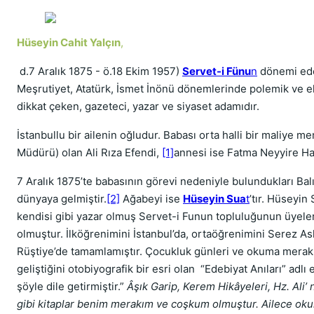
Hüseyin Cahit Yalçın
,
d.7 Aralık 1875 - ö.18 Ekim 1957)
Servet-i Fünu
n
dönemi edeb
Meşrutiyet, Atatürk, İsmet İnönü dönemlerinde polemik ve eleş
dikkat çeken, gazeteci, yazar ve siyaset adamıdır.
İstanbullu bir ailenin oğludur. Babası orta halli bir maliye m
Müdürü) olan Ali Rıza Efendi,
[1]
annesi ise Fatma Neyyire Ha
7 Aralık 1875’te babasının görevi nedeniyle bulundukları Bal
dünyaya gelmiştir.
[2]
Ağabeyi ise
Hüseyin Sua
t
’tır. Hüseyin
kendisi gibi yazar olmuş Servet-i Funun topluluğunun üyeler
olmuştur. İlköğrenimini İstanbul’da, ortaöğrenimini Serez As
Rüştiye’de tamamlamıştır. Çocukluk günleri ve okuma merakı
geliştiğini otobiyografik bir esri olan “Edebiyat Anıları” adlı
şöyle dile getirmiştir.”
Âşık Garip, Kerem Hikâyeleri, Hz. Ali’ 
gibi kitaplar benim merakım ve coşkum olmuştur. Ailece ok