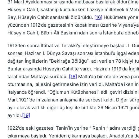
31 Mart Ayaklanması sırasında matbaası basılarak öldürülmey
Hüseyin Cahit, saklanıp kurtulurken Lazkiye milletvekili Me
Bey, Hüseyin Cahit sanılarak öldürüldü.
[16]
Hükümete yönelik
yüzünden 1912’de gazetesinin kapatılması üzerine Viyana’y
Hüseyin Cahit, Bâb-ı Âli Baskını’ndan sonra İstanbul’a dönebi
1913'ten sonra İttihat ve Terakki'yi eleştirmeye başladı. I. D
sonrası Haziran I. Dünya Savaşı sonrası İstanbul’u işgal eden
dağıtan İngilizlerin “Bekirağa Bölüğü” adı verilen 78 kişiyi tu
Bunlar arasında Hüseyin Cahit’te vardı. Haziran 1919'da İngil
tarafından Malta'ya sürüldü.
[18]
Malta’da bir otelde veya pa
oturmasına,
ailesini getirmesine izin verildi. Malta’da iken İ
İtalyanca öğrendi. “Oğlumun Kütüphanesi” adlı çeviri dizisini 
Mart 1921’de imzalanan anlaşma ile serbest kaldı. Diğer sü
ayrı olarak varlıklı diğer üç kişi ile birlikte 29 Nisan 1921 g
ayrıldı.
[19]
1922'de eski gazetesi Tanin’in yerine “ Renin “ adını verdiği
çıkarmaya başladı. Yeniden çıkarmaya başladı. Anadolu’da 