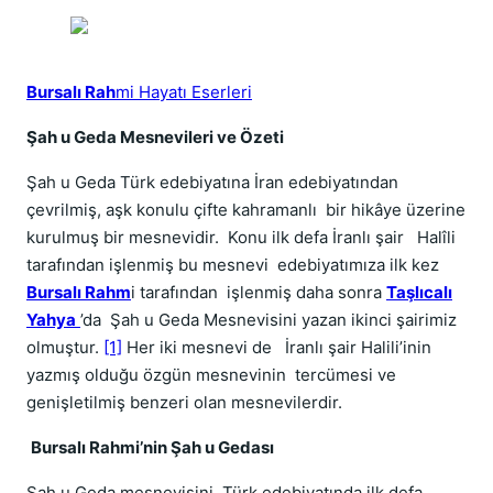
Bursalı Rah
mi Hayatı Eserleri
Şah u Geda Mesnevileri ve Özeti
Şah u Geda Türk edebiyatına İran edebiyatından
çevrilmiş, aşk konulu çifte kahramanlı bir hikâye üzerine
kurulmuş bir mesnevidir. Konu ilk defa İranlı şair Halîli
tarafın­dan işlenmiş bu mesnevi edebiyatımıza ilk kez
Bursalı Rahm
i tarafından işlenmiş daha sonra
Taşlıcalı
Yahya
’da Şah u Geda Mesnevisini yazan ikinci şairimiz
olmuştur.
[1]
Her iki mesnevi de İranlı şair Halili’inin
yazmış olduğu özgün mesnevinin tercümesi ve
genişletilmiş benzeri olan mesnevilerdir.
Bursalı Rahmi’nin Şah u Gedası
Şah u Geda mesnevisini Türk edebiyatında ilk defa