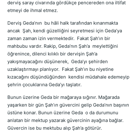
derviş saray civarında gördükçe pencereden ona iltifat
etmeyi de ihmal etmez.
Derviş Geda’nın bu hâli halk tarafından kınanmakta
ancak Şah, kendi güzelliğini seyretmesi için Geda’ya
zaman zaman izin ve­rmektedir. Fakat Şah’ın bir
mahbubu vardır. Rakip, Geda’nın Şah’a meylettiğini
öğrenince, dilenci kılıklı bir dervişin Şah’a
yakışmayacağını düşünerek, Geda’yı şehirden
uzaklaştırmayı planlıyor. Fakat Şah’ın bu niyetine
kızacağını düşündüğünden kendisi müdahale edemeyip
şehrin çocuklarına Geda’yı taşlatır.
Bunun üzerine Geda bir mağaraya sığınır. Mağarada
yaşarken bir gün Şah’ın güvercini gelip Geda’nın başının
üstü­ne konar. Bunun üzerine Geda o da durumunu
anlatan bir mektup yazarak güvercinin ayağına bağlar.
Güvercin ise bu mektubu alıp Şah’a götürür.