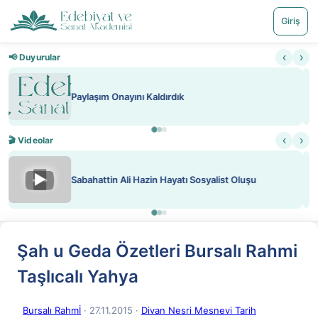
Giriş
‹
›
📢 Duyurular
Nadir içeriklere kısıtlama ve kredi sistemi getirildi
‹
›
🎬 Videolar
▶
ATEŞ YAKMAK KONU ÖZET J. LONDON
Şah u Geda Özetleri Bursalı Rahmi
Taşlıcalı Yahya
Bursalı Rahmİ
· 27.11.2015
·
Divan Nesri Mesnevi Tarih