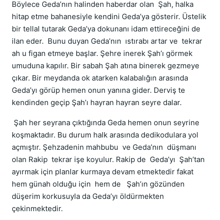
Böylece Geda’nın halinden haberdar olan Şah, halka
hitap etme bahanesiyle kendini Geda’ya gösterir. Üstelik
bir tellal tutarak Geda’ya dokunanı idam ettireceğini de
ilan eder. Bunu duyan Geda’nın ıstırabı ar­tar ve tekrar
ah u figan etmeye başlar. Şehre inerek Şah’ı görmek
umuduna kapılır. Bir sabah Şah atına binerek gezmeye
çıkar. Bir meydanda ok atarken kalabalığın arasında
Geda’yı görüp hemen onun yanına gider. Derviş te
kendinden geçip Şah’ı hayran hayran seyre dalar.
Şah her seyrana çıktığında Geda hemen onun seyrine
koşmaktadır. Bu durum halk arasında dedikodulara yol
açmıştır. Şehzadenin mahbubu ve Geda’nın düşmanı
olan Rakip tekrar işe koyulur. Rakip de Geda’yı Şah’tan
ayırmak için planlar kurmaya devam etmektedir fakat
hem günah olduğu için hem de Şah’ın gözünden
düşerim korkusuyla da Geda’yı öldürmekten
çekinmektedir.