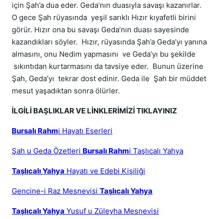
için Şah’a dua eder. Geda’nın duasıyla savaşı kazanırlar.
O gece Şah rüyasında yeşil sarıklı Hızır kıyafetli birini
görür. Hızır ona bu savaşı Geda’nın duası sayesinde
kazandıkları söyler. Hızır, rüyasında Şah’a Geda’yı yanına
almasını, onu Nedim yapmasını ve Geda’yı bu şekilde
sıkıntıdan kurtarmasını da tavsiye eder. Bunun üzerine
Şah, Geda’yı tekrar dost edinir. Geda ile Şah bir müddet
mesut yaşadıktan sonra ölürler.
İLGİLİ BAŞLIKLAR VE LİNKLERİMİZİ TIKLAYINIZ
Bursalı Rahm
i Hayatı Eserleri
Şah u Geda Özetleri
Bursalı Rahm
i Taşlıcalı Yahya
Taşlıcalı Yahya
Hayatı ve Edebi Kişiliği
Gencine-i Raz Mesnevisi
Taşlıcalı Yahya
Taşlıcalı Yahya
Yusuf u Züleyha Mesnevisi