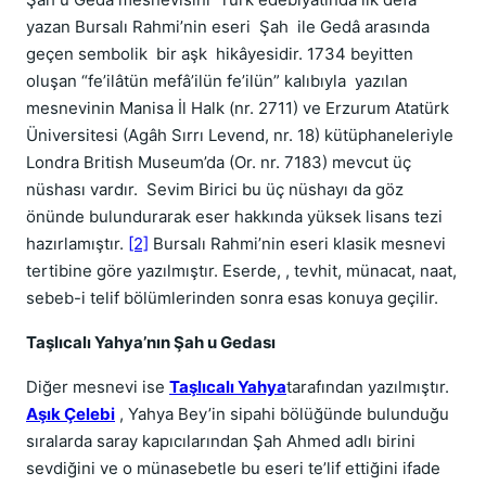
yazan Bursalı Rahmi’nin eseri Şah ile Gedâ arasında
geçen sembolik bir aşk hikâyesidir. 1734 beyitten
oluşan “fe’ilâtün mefâ’ilün fe’ilün” kalıbıyla yazılan
mesnevinin Manisa İl Halk (nr. 2711) ve Erzurum Atatürk
Üniversitesi (Agâh Sırrı Levend, nr. 18) kütüphaneleriyle
Londra British Museum’da (Or. nr. 7183) mevcut üç
nüshası vardır. Sevim Birici bu üç nüshayı da göz
önünde bulundurarak eser hakkında yüksek lisans tezi
hazırlamıştır.
[2]
Bursalı Rahmi’nin ese­ri klasik mesnevi
tertibine göre yazılmıştır. Eserde, , tevhit, münacat, naat,
sebeb-i telif bölümlerinden sonra esas konuya geçilir.
Taşlıcalı Yahya’nın Şah u Gedası
Diğer mesnevi ise
Taşlıcalı Yahya
tarafından yazılmıştır.
Aşık Çelebi
, Yahya Bey’in sipahi bölüğünde bulunduğu
sıralarda saray kapıcılarından Şah Ahmed adlı birini
sevdiğini ve o münasebetle bu eseri te’lif ettiğini ifade