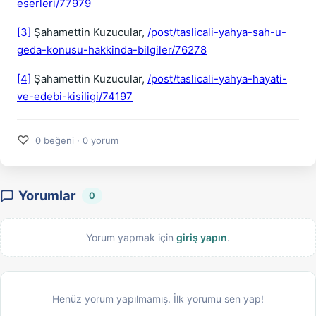
eserleri/77979
[3]
Şahamettin Kuzucular,
/post/taslicali-yahya-sah-u-
geda-konusu-hakkinda-bilgiler/76278
[4]
Şahamettin Kuzucular,
/post/taslicali-yahya-hayati-
ve-edebi-kisiligi/74197
♡
0 beğeni · 0 yorum
Yorumlar
0
Yorum yapmak için
giriş yapın
.
Henüz yorum yapılmamış. İlk yorumu sen yap!