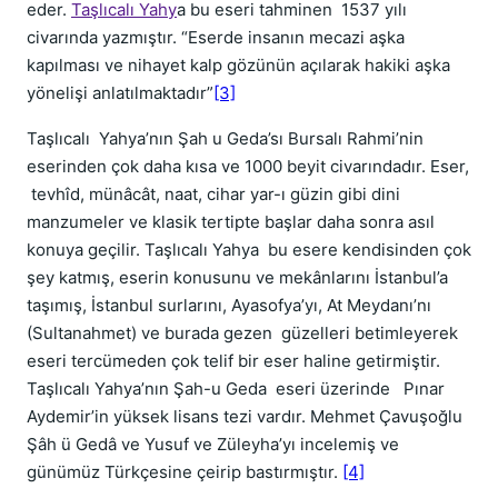
eder.
Taşlıcalı Yahy
a bu eseri tahminen 1537 yılı
civarında yazmıştır. “Eserde insanın mecazi aşka
kapılması ve nihayet kalp gözünün açılarak hakiki aşka
yönelişi anlatılmaktadır”
[3]
Taşlıcalı Yahya’nın Şah u Geda’sı Bursalı Rahmi’nin
eserinden çok daha kısa ve 1000 beyit civarındadır. Eser,
tevhîd, münâcât, naat, cihar yar-ı güzin gibi dini
manzumeler ve klasik tertipte başlar daha sonra asıl
konuya geçilir. Taşlıcalı Yahya bu esere kendisinden çok
şey katmış, eserin konusunu ve mekânlarını İstanbul’a
taşımış, İstanbul surlarını, Ayasofya’yı, At Meydanı’nı
(Sultanahmet) ve burada gezen güzelleri betimleyerek
eseri tercümeden çok telif bir eser haline getirmiştir.
Taşlıcalı Yahya’nın Şah-u Geda eseri üzerinde Pınar
Aydemir’in yüksek lisans tezi vardır. Mehmet Çavuşoğlu
Şâh ü Gedâ ve Yusuf ve Züleyha’yı incelemiş ve
günümüz Türkçesine çeirip bastırmıştır.
[4]