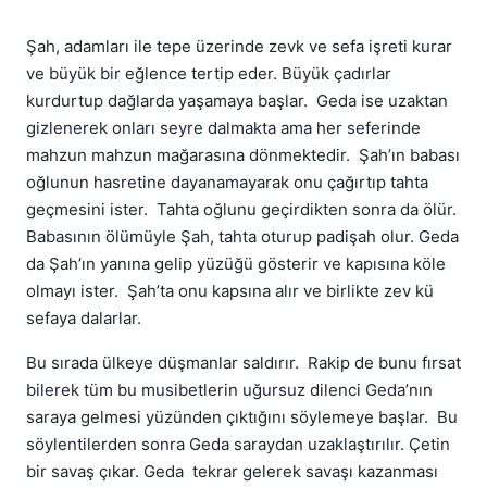
Şah, adamları ile tepe üzerinde zevk ve sefa işreti kurar
ve büyük bir eğlence tertip eder. Büyük çadırlar
kurdurtup dağlarda yaşamaya başlar. Geda ise uzaktan
gizlenerek onları seyre dalmakta ama her seferinde
mahzun mahzun mağarasına dönmektedir. Şah’ın babası
oğlunun hasretine dayanamayarak onu çağırtıp tahta
geçmesini ister. Tahta oğlunu geçirdikten sonra da ölür.
Babası­nın ölümüyle Şah, tahta oturup padişah olur. Geda
da Şah’ın yanına gelip yüzüğü gösterir ve kapısına köle
olmayı ister. Şah’ta onu kapsına alır ve birlikte zev kü
sefaya dalarlar.
Bu sıra­da ülkeye düşmanlar saldırır. Rakip de bunu fırsat
bilerek tüm bu musibetlerin uğursuz dilenci Geda’nın
saraya gelmesi yüzünden çıktığını söylemeye başlar. Bu
söylentilerden sonra Geda saraydan uzaklaştırılır. Çetin
bir savaş çıkar. Geda tekrar gelerek savaşı kazanması