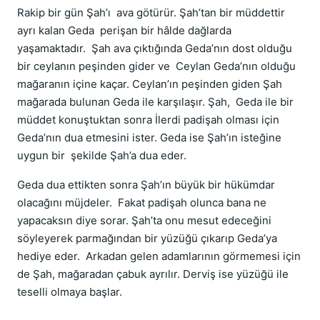
Rakip bir gün Şah’ı ava götürür. Şah’tan bir müddettir
ayrı kalan Geda perişan bir hâlde dağlarda
yaşamaktadır. Şah ava çıktığında Geda’nın dost olduğu
bir ceylanın peşinden gider ve Ceylan Geda’nın olduğu
mağaranın içine kaçar. Ceylan’ın peşinden giden Şah
mağarada bulunan Geda ile karşılaşır. Şah, Geda ile bir
müddet konuştuktan sonra İlerdi padişah olması için
Geda’nın dua etmesini ister. Geda ise Şah’ın isteğine
uygun bir şekilde Şah’a dua eder.
Geda dua ettikten sonra Şah’ın büyük bir hükümdar
olacağını müjdeler. Fakat padişah olunca bana ne
yapacaksın diye sorar. Şah’ta onu mesut edeceğini
söyleyerek parmağından bir yüzüğü çıkarıp Geda’ya
hediye eder. Arkadan gelen adamlarının görmemesi için
de Şah, mağaradan çabuk ayrılır. Derviş ise yüzüğü ile
teselli olmaya başlar.