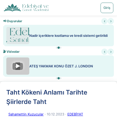
Giriş
‹
›
📢 Duyurular
Nadir içeriklere kısıtlama ve kredi sistemi getirildi
‹
›
🎬 Videolar
▶
ATEŞ YAKMAK KONU ÖZET J. LONDON
Taht Kökeni Anlamı Tarihte
Şiirlerde Taht
Şahamettin Kuzucular
· 10.12.2023
·
EDEBİYAT