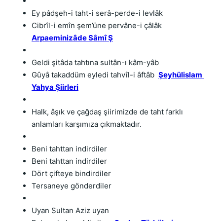
Ey pâdşeh-i taht-i serâ-perde-i levlâk
Cibrîl-i emîn şem’üne pervâne-i çâlâk 
Arpaeminizâde Sâmî Ş
Geldi şitâda tahtına sultân-ı kâm-yâb
Gûyâ takaddüm eyledi tahvîl-i âftâb  
Şeyhülislam 
Yahya Şiirleri
Halk, âşık ve çağdaş şiirimizde de taht farklı 
anlamları karşımıza çıkmaktadır. 
Beni tahttan indirdiler
Beni tahttan indirdiler
Dört çifteye bindirdiler
Tersaneye gönderdiler
Uyan Sultan Aziz uyan