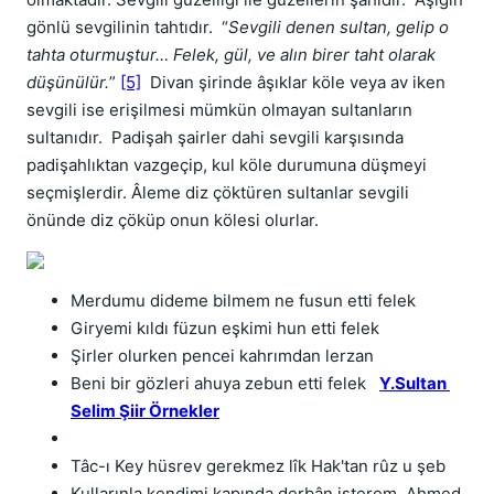
gönlü sevgilinin tahtıdır. “
Sevgili denen sultan, gelip o
tahta oturmuştur… Felek, gül, ve alın birer taht olarak
düşünülür.
”
[5]
Divan şirinde âşıklar köle veya av iken
sevgili ise erişilmesi mümkün olmayan sultanların
sultanıdır. Padişah şairler dahi sevgili karşısında
padişahlıktan vazgeçip, kul köle durumuna düşmeyi
seçmişlerdir. Âleme diz çöktüren sultanlar sevgili
önünde diz çöküp onun kölesi olurlar.
Merdumu dideme bilmem ne fusun etti felek
Giryemi kıldı füzun eşkimi hun etti felek
Şirler olurken pencei kahrımdan lerzan
Beni bir gözleri ahuya zebun etti felek   
Y.Sultan 
Selim Şiir Örnekler
Tâc-ı Key hüsrev gerekmez lîk Hak'tan rûz u şeb
Kullarınla kendimi kapında derbân isterem  Ahmed 