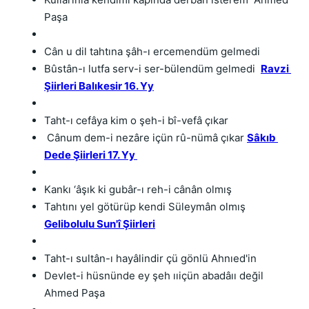
Paşa
Cân u dil tahtına şâh-ı ercemendüm gelmedi
Bûstân-ı lutfa serv-i ser-bülendüm gelmedi  
Ravzi 
Şiirleri Balıkesir 16. Yy
Taht-ı cefâya kim o şeh-i bî-vefâ çıkar
 Cânum dem-i nezâre içün rû-nümâ çıkar 
Sâkıb 
Dede Şiirleri 17. Yy 
Kankı ‘âşık ki gubâr-ı reh-i cânân olmış
Tahtını yel götürüp kendi Süleymân olmış 
Gelibolulu Sun'î Şiirleri
Taht-ı sultân-ı hayâlindir çü gönlü Ahnıed'in 
Devlet-i hüsnünde ey şeh ııiçün abadâıı değil 
Ahmed Paşa