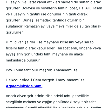
Hüseyin’i ve üstat kabul ettikleri şairleri de sultan olarak
görürler. Dolayısı ile şeyhlerin tahtını post, Hz. Ali, Hasan
ve Hüseyin’in tahtını ise gönüllerinin tahtı olarak
görürler. Güneş, semadaki tahtında oturan bir
sulatandır. Ramazan ayı veya mevsimler de sultan olarak
görülürler.
Kimi divan şairleri ise meyhane köşesini veya şarap
fıçısını taht olarak kabul eder. Harabat ehli, rindane veya
ayyaşların gönlündeki taht, meyhane ile alakalı
mekanlarda bulunur.
Pây-i hum taht olur meşreb-i şâhânemüze
Halkadur dîde-i Cem dergeh-i mey-hânemüze
Arpaeminizâde Sâmî
Ancak divan şairlerinin zihnindeki taht; genellikle
sevgilinin makamı ve aşığın gönlündeki soyut bir taht
olmaktadır. Sevgili güzelliği ile güzellerin şahıdır. Âşığın