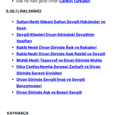
Bak ne hale geldi cihan 
Çankırı Türküleri
İLGİLİ LİNKLERİMİZ
Sultan Nedir Kökeni Sultan Sevgili Hükümdar ve 
Şeyh
Sevgili Klişeleri Divan Şiirindeki Sevgilinin 
Vasıfları
Rakîb Nedir Divan Şiirinde Âşık ve Rakipleri
Rakîp Nedir Divan Şiirinde Aşık Rakibİ ve Sevgili
Muhib Nedir Tasavvuf ve Divan Şiirinde Muhip
Diba Canfes Kemha Seraser Zerbaft ve Divan 
Şiirinde Saraylı Giyisileri
Divan Şiirinde Sevgili İmajı ve Sevgili 
Benzetmeleri
Divan Şiirinde Aşk ve Beşeri Sevgili
KAYNAKÇA