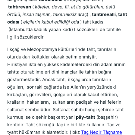
tahtırevan
(
köleler, deve, fil, at ile götürülen, üstü
örtülü, insan taşınan, tekerleksiz araç
) ,
tahtırevalli
,
taht
odası
(
elçilerin kabul edildiği oda
) taht kadısı
(İstanbul’da kadılık yapan kadı) l sözcükleri de taht ile
ilgili sözcüklerdir.
İlkçağ ve Mezopotamya kültürlerinde taht, tanrıların
oturdukları koltuklar olarak betimlenmiştir.
Hıristiyanlıkta en yüksek kademelerdeki din adamlarının
tahtta oturabilmeleri dini inançlar ile tahtın bağını
göstermektedir. Ancak taht; ilkçağlarda tanrıların
oğulları, sonraki çağlarda ise Allah’ın yeryüzündeki
kırbaçları, görevlileri, gölgeleri olarak kabul ettirilen,
kralların, hakanların, sultanların padişah ve halifelerin
saltanat sembolüdür. Saltanat sahibi hangi şehirde taht
kurmuş ise o şehir başkent yani
pây-taht
(başşehir)
kentidir. Taht sözcüğü taç ile birlikte kullanılır. Tac ve
tyaht hükümranlık alametidir. ( bkz
Taç Nedir Tâçname