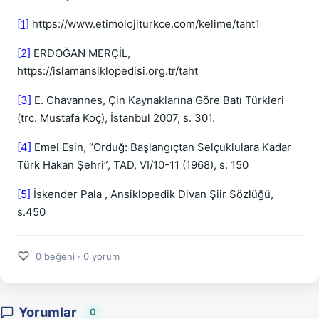
[1]
https://www.etimolojiturkce.com/kelime/taht1
[2]
ERDOĞAN MERÇİL,
https://islamansiklopedisi.org.tr/taht
[3]
E. Chavannes, Çin Kaynaklarına Göre Batı Türkleri
(trc. Mustafa Koç), İstanbul 2007, s. 301.
[4]
Emel Esin, “Orduğ: Başlangıçtan Selçuklulara Kadar
Türk Hakan Şehri”, TAD, VI/10-11 (1968), s. 150
[5]
İskender Pala , Ansiklopedik Divan Şiir Sözlüğü,
s.450
♡
0 beğeni · 0 yorum
Yorumlar
0