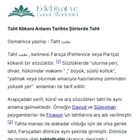
Taht Kökeni Anlamı Tarihte Şiirlerde Taht
Osmanlıca yazılışı : Taht تخت
Taht تخت , kelimesi Farsça (Pehlevice veya Partça)
[1]
kökenli bir sözcüktür.
Sözlüklerde “
oturma yeri,
divan, hükümdar makamı
“ ,”
büyük, süslü koltuk
”,
“
yatmak veya oturmak amacıyla hazırlanmış zeminden
yüksek yer
” anlamları ile tarif edilir.
Arapçadaki serîr, kürsî ve arş sözcükleri taht ile aynı
anlama gelmektedir. Örneğin
Davud
ve
Süleyman
peygamberler ile
Firavun
’un tahtlarına arş adı verilmiştir.
[2]
Tahta manası ile alakadar olduğu için de olsa gerek
taht, Farsçadan dilimize aynı şekilde girmiştir. Dilimize
de girmiş olan
tahtelbahir
(
Arapça, denizaltı
)