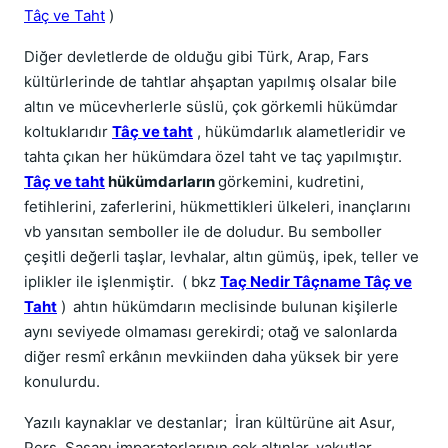
Tâç ve Taht
)
Diğer devletlerde de olduğu gibi Türk, Arap, Fars
kültürlerinde de tahtlar ahşaptan yapılmış olsalar bile
altın ve mücevherlerle süslü, çok görkemli hükümdar
koltuklarıdır
Tâç ve taht
, hükümdarlık alametleridir ve
tahta çıkan her hükümdara özel taht ve taç yapılmıştır.
Tâç ve taht
hükümdarların
görkemini, kudretini,
fetihlerini, zaferlerini, hükmettikleri ülkeleri, inançlarını
vb yansıtan semboller ile de doludur. Bu semboller
çeşitli değerli taşlar, levhalar, altın gümüş, ipek, teller ve
iplikler ile işlenmiştir. ( bkz
Taç Nedir Tâçname Tâç ve
Taht
)
ahtın hükümdarın meclisinde bulunan kişilerle
aynı seviyede olmaması gerekirdi; otağ ve salonlarda
diğer resmî erkânın mevkiinden daha yüksek bir yere
konulurdu.
Yazılı kaynaklar ve destanlar; İran kültürüne ait Asur,
Pers, Sasanı imparatorlarının çok altınlar, yakutlar,