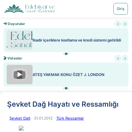
Giriş
‹
›
📢 Duyurular
Nadir içeriklere kısıtlama ve kredi sistemi getirildi
‹
›
🎬 Videolar
▶
ATEŞ YAKMAK KONU ÖZET J. LONDON
Şevket Dağ Hayatı ve Ressamlığı
Şevket Dağ
· 31.01.2012
·
Türk Ressamlar