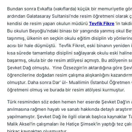
Bundan sonra Evkafta (vakıflarda) küçük bir memuriyetle gö
ardından Galatasaray Sultanisi’nde resim öğretmeni olarak ç
kendisi de resim yapan okulun müdürü
Tevfik Fikre
’in takdi
Bu okulun Beyoğlu'ndaki binası bir yangında yanmış okul Be
taşınmış, ülkenin en seçkin okulu eğitim disiplin vb yönlerin
acısı bir hale düşmüştü. Tevfik Fikret, eski binanın yeniden 
kısa sürede tamamlatıp disiplini sağlayarak okulu eski halin
başarmış, okula bir de resim atölyesi açmıştı. Bu atölyenin 
Şevket Dağ olmuştu. Yine Özsezgin’in aktardığına göre Şev
öğrencilerine doğadan resim çalışma alışkanlığını kazandırma
olmuştur. Daha sonra Dar’ ül- Muallimin (İstanbul Öğretmen
öğretmeni olmuş ve burada bir resim atölyesi kurmuştur.
Türk resminden söz eden hemen her eserde Şevket Dağ'ın 
anılmasına rağmen hayatı ve sanatı hakkında detaylı araştırm
yapılmamıştır. Şevket Dağ ile ilgili olarak başlıca kaynaklar 
Malik Aksel'in çalışmaları ile Hatiçe Şimsek'in yaptığı tez çalı
birkaç kaynaktan oluşmuştur.