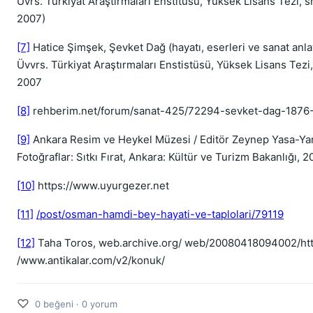
Üvrs. Türkiyat Araştırmaları Enstitüsü, Yüksek Lisans Tezi, sh
2007)
[7]
Hatice Şimşek, Şevket Dağ (hayatı, eserleri ve sanat anl
Üvvrs. Türkiyat Araştırmaları Enstistüsü, Yüksek Lisans Tezi, 
2007
[8]
rehberim.net/forum/sanat-425/72294-sevket-dag-1876-
[9]
Ankara Resim ve Heykel Müzesi / Editör Zeynep Yasa-Y
Fotoğraflar: Sıtkı Fırat, Ankara: Kültür ve Turizm Bakanlığı, 2
[10]
https://www.uyurgezer.net
[11]
/post/osman-hamdi-bey-hayati-ve-taplolari/79119
[12]
Taha Toros, web.archive.org/ web/20080418094002/htt
/www.antikalar.com/v2/konuk/
♡
0 beğeni · 0 yorum