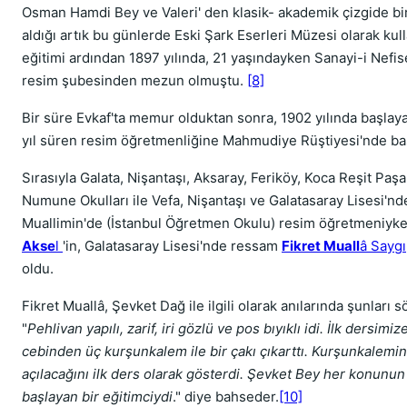
Osman Hamdi Bey ve Valeri' den klasik- akademik çizgide bir
aldığı artık bu günlerde Eski Şark Eserleri Müzesi olarak kul
eğitimi ardından 1897 yılında, 21 yaşındayken Sanayi-i Nefise
resim şubesinden mezun olmuştu.
[8]
Bir süre Evkaf'ta memur olduktan sonra, 1902 yılında başlay
yıl süren resim öğretmenliğine Mahmudiye Rüştiyesi'nde ba
Sırasıyla Galata, Nişantaşı, Aksaray, Feriköy, Koca Reşit Paş
Numune Okulları ile Vefa, Nişantaşı ve Galatasaray Lisesi'nde 
Muallimin'de (İstanbul Öğretmen Okulu) resim öğretmeniyke
Akse
l
'in, Galatasaray Lisesi'nde ressam
Fikret Muall
â Saygı
oldu.
Fikret Muallâ, Şevket Dağ ile ilgili olarak anılarında şunları s
"
Pehlivan yapılı, zarif, iri gözlü ve pos bıyıklı idi. İlk dersimiz
cebinden üç kurşunkalem ile bir çakı çıkarttı. Kurşunkalemin
açılacağını ilk ders olarak gösterdi. Şevket Bey her konunu
başlayan bir eğitimciydi
." diye bahseder.
[10]