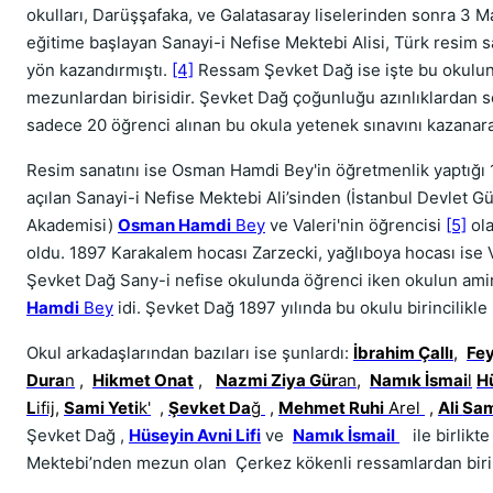
okulları, Darüşşafaka, ve Galatasaray liselerinden sonra 3 M
eğitime başlayan Sanayi-i Nefise Mektebi Alisi, Türk resim s
yön kazandırmıştı.
[4]
Ressam Şevket Dağ ise işte bu okulun 
mezunlardan birisidir. Şevket Dağ çoğunluğu azınlıklardan seç
sadece 20 öğrenci alınan bu okula yetenek sınavını kazanara
Resim sanatını ise Osman Hamdi Bey'in öğretmenlik yaptığı 
açılan Sanayi-i Nefise Mektebi Ali’sinden (İstanbul Devlet G
Akademisi)
Osman Hamdi
Bey
ve Valeri'nin öğrencisi
[5]
ol
oldu. 1897 Karakalem hocası Zarzecki, yağlıboya hocası ise V
Şevket Dağ Sany-i nefise okulunda öğrenci iken okulun ami
Hamdi
Bey
idi. Şevket Dağ 1897 yılında bu okulu birincilikle 
Okul arkadaşlarından bazıları ise şunlardı:
İbrahim Çallı
,
Fe
Dura
n
,
Hikmet Onat
,
Nazmi Ziya Gür
an
,
Namık İsmai
l
H
L
ifij
,
Sami Yeti
k'
,
Şevket Da
ğ
,
Mehmet Ruhi
Arel
,
Ali Sa
Şevket Dağ ,
Hüseyin Avni Lifi
ve
Namık İsmail
ile birlikte
Mektebi’nden mezun olan Çerkez kökenli ressamlardan biri