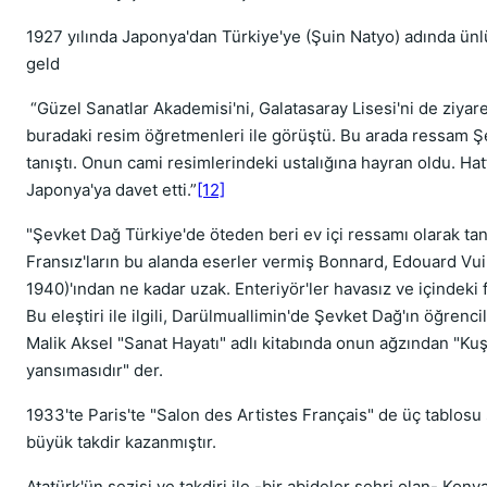
1927 yılında Japonya'dan Türkiye'ye (Şuin Natyo) adında ünl
geld
“Güzel Sanatlar Akademisi'ni, Galatasaray Lisesi'ni de ziyar
buradaki resim öğretmenleri ile görüştü. Bu arada ressam Ş
tanıştı. Onun cami resimlerindeki ustalığına hayran oldu. Hat
Japonya'ya davet etti.”
[12]
"Şevket Dağ Türkiye'de öteden beri ev içi ressamı olarak tanı
Fransız'ların bu alanda eserler vermiş Bonnard, Edouard Vui
1940)'ından ne kadar uzak. Enteriyör'ler havasız ve içindeki f
Bu eleştiri ile ilgili, Darülmuallimin'de Şevket Dağ'ın öğrenci
Malik Aksel "Sanat Hayatı" adlı kitabında onun ağzından "Ku
yansımasıdır" der.
1933'te Paris'te "Salon des Artistes Français" de üç tablosu
büyük takdir kazanmıştır.
Atatürk'ün sezişi ve takdiri ile -bir abideler şehri olan- Kony