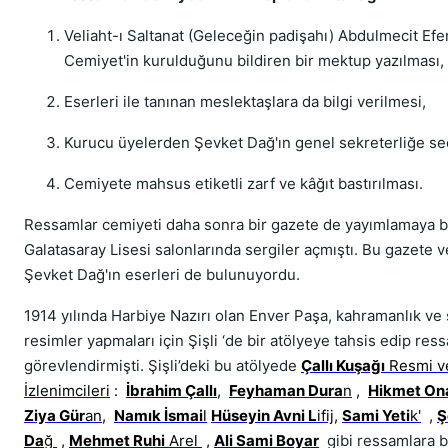
Veliaht-ı Saltanat (Geleceğin padişahı) Abdulmecit Efe
Cemiyet'in kurulduğunu bildiren bir mektup yazılması,
Eserleri ile tanınan meslektaşlara da bilgi verilmesi,
Kurucu üyelerden Şevket Dağ'ın genel sekreterliğe se
Cemiyete mahsus etiketli zarf ve kâğıt bastırılması.
Ressamlar cemiyeti daha sonra bir gazete de yayımlamaya b
Galatasaray Lisesi salonlarında sergiler açmıştı. Bu gazete v
Şevket Dağ'ın eserleri de bulunuyordu.
1914 yılında Harbiye Nazırı olan Enver Paşa, kahramanlık ve
resimler yapmaları için Şişli ‘de bir atölyeye tahsis edip res
görevlendirmişti. Şişli’deki bu atölyede
Çallı Kuşağı
Resmi v
İzlenimcileri
:
İbrahim Çallı
,
Feyhaman Dura
n
,
Hikmet On
Ziya Gür
an
,
Namık İsmai
l
Hüseyin Avni L
ifij
,
Sami Yeti
k'
,
Ş
Da
ğ
,
Mehmet Ruhi
Arel
,
Ali Sami Boyar
gibi ressamlara 