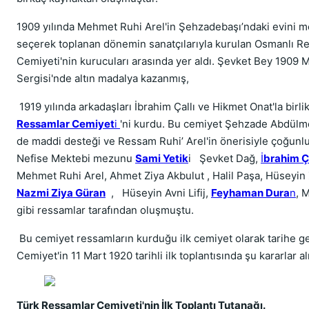
1909 yılında Mehmet Ruhi Arel'in Şehzadebaşı’ndaki evini m
seçerek toplanan dönemin sanatçılarıyla kurulan Osmanlı R
Cemiyeti'nin kurucuları arasında yer aldı. Şevket Bey 1909 
Sergisi'nde altın madalya kazanmış,
1919 yılında arkadaşları İbrahim Çallı ve Hikmet Onat'la birli
Ressamlar Cemiyet
i
'ni kurdu. Bu cemiyet Şehzade Abdülme
de maddi desteği ve Ressam Ruhi’ Arel'in önerisiyle çoğunl
Nefise Mektebi mezunu
Sami Yetik
i Şevket Dağ,
İ
brahim Ç
Mehmet Ruhi Arel, Ahmet Ziya Akbulut , Halil Paşa, Hüseyin 
Nazmi Ziya Güran
, Hüseyin Avni Lifij,
Feyhaman Dura
n
, 
gibi ressamlar tarafından oluşmuştu.
Bu cemiyet ressamların kurduğu ilk cemiyet olarak tarihe ge
Cemiyet'in 11 Mart 1920 tarihli ilk toplantısında şu kararlar al
Türk Ressamlar Cemiyeti'nin İlk Toplantı Tutanağı.