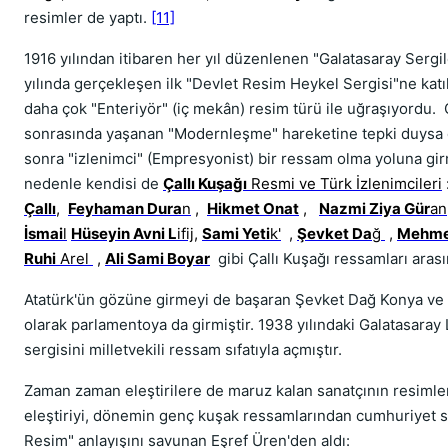
resimler de yaptı.
[11]
1916 yılından itibaren her yıl düzenlenen "Galatasaray Sergil
yılında gerçekleşen ilk "Devlet Resim Heykel Sergisi"ne kat
daha çok "Enteriyör" (iç mekân) resim türü ile uğraşıyordu.
sonrasında yaşanan "Modernleşme" hareketine tepki duysa 
sonra "izlenimci" (Empresyonist) bir ressam olma yoluna gir
nedenle kendisi de
Çallı Kuşağı
Resmi ve Türk İzlenimcileri
Çallı
,
Feyhaman Dura
n
,
Hikmet Onat
,
Nazmi Ziya Gür
an
İsmai
l
Hüseyin Avni L
ifij
,
Sami Yeti
k'
,
Şevket Da
ğ
,
Mehme
Ruhi
Arel
,
Ali Sami Boyar
gibi Çallı Kuşağı ressamları arası
Atatürk'ün gözüne girmeyi de başaran Şevket Dağ Konya ve Si
olarak parlamentoya da girmiştir. 1938 yılındaki Galatasaray
sergisini milletvekili ressam sıfatıyla açmıştır.
Zaman zaman eleştirilere de maruz kalan sanatçının resimle
eleştiriyi, dönemin genç kuşak ressamlarından cumhuriyet 
Resim" anlayışını savunan Eşref Üren'den aldı: