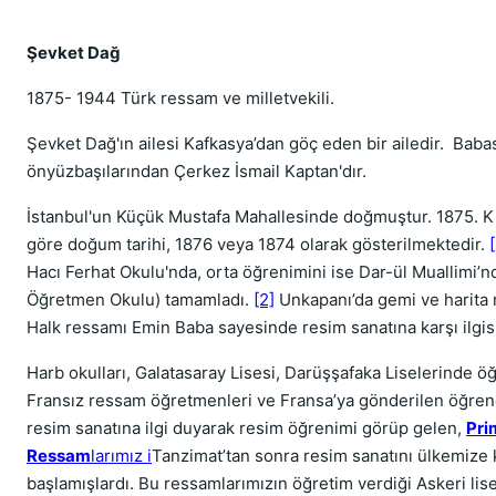
Şevket Dağ
1875- 1944 Türk ressam ve milletvekili.
Şevket Dağ'ın ailesi Kafkasya’dan göç eden bir ailedir. Babas
önyüzbaşılarından Çerkez İsmail Kaptan'dır.
İstanbul'un Küçük Mustafa Mahallesinde doğmuştur. 1875. K
göre doğum tarihi, 1876 veya 1874 olarak gösterilmektedir.
[
Hacı Ferhat Okulu'nda, orta öğrenimini ise Dar-ül Muallimi’n
Öğretmen Okulu) tamamladı.
[2]
Unkapanı’da gemi ve harita 
Halk ressamı Emin Baba sayesinde resim sanatına karşı ilgisi 
Harb okulları, Galatasaray Lisesi, Darüşşafaka Liselerinde öğ
Fransız ressam öğretmenleri ve Fransa’ya gönderilen öğren
resim sanatına ilgi duyarak resim öğrenimi görüp gelen,
Prim
Ressam
larımız i
Tanzimat’tan sonra resim sanatını ülkemize
başlamışlardı. Bu ressamlarımızın öğretim verdiği Askeri lise