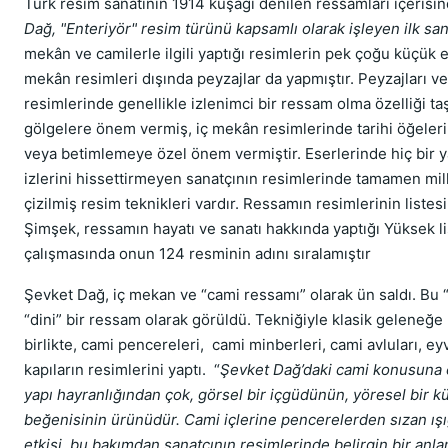
Türk resim sanatının 1914 kuşağı denilen ressamları içerisind
Dağ, "Enteriyör" resim türünü kapsamlı olarak işleyen ilk san
mekân ve camilerle ilgili yaptığı resimlerin pek çoğu küçük eb
mekân resimleri dışında peyzajlar da yapmıştır. Peyzajları v
resimlerinde genellikle izlenimci bir ressam olma özelliği taşı
gölgelere önem vermiş, iç mekân resimlerinde tarihi öğeler
veya betimlemeye özel önem vermiştir. Eserlerinde hiç bir y
izlerini hissettirmeyen sanatçının resimlerinde tamamen mill
çizilmiş resim teknikleri vardır. Ressamın resimlerinin listes
Şimşek, ressamın hayatı ve sanatı hakkında yaptığı Yüksek li
çalışmasında onun 124 resminin adını sıralamıştır
Şevket Dağ, iç mekan ve “cami ressamı” olarak ün saldı. Bu 
“dini” bir ressam olarak görüldü. Tekniğiyle klasik geleneğe
birlikte, cami pencereleri, cami minberleri, cami avluları, ey
kapıların resimlerini yaptı. “
Şevket Dağ’daki cami konusuna e
yapı hayranlığından çok, görsel bir içgüdünün, yöresel bir kü
beğenisinin ürünüdür. Cami içlerine pencerelerden sızan ışı
etkisi, bu bakımdan sanatçının resimlerinde belirgin bir anl