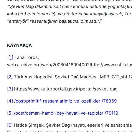
“
Şevket Dağ dikkatini salt cami konusu üstünde yoğunlaştır
kaba bir betimlemeciliği ve gösterici bir kolaylığı aşarak, Tür
“enteryör” ressamlığının başlatıcısı olmuştur.”
KAYNAKÇA
[1]
Taha Toros,
web.archive.org/web/20080418094002/http://www.antikala
[2]
Türk Ansiklopedisi, Şevket Dağ Maddesi, MEB ,C12,shf 1
[3]
https://www.kulturportali.gov.tr/portal/sevket-dag
[4]
/post/primitif-ressamlarimiz-ve-ozellikleri/78369
[5]
/post/osman-hamdi-bey-hayati-ve-taplolari/79119
[6]
Hatice Şimşek, Şevket Dağ (hayatı, eserleri ve sanat anl